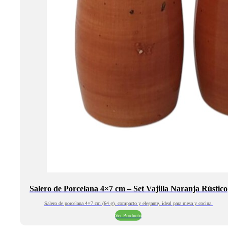
Salero de Porcelana 4×7 cm – Set Vajilla Naranja Rústico
Salero de porcelana 4×7 cm (64 g), compacto y elegante, ideal para mesa y cocina.
Ver Producto