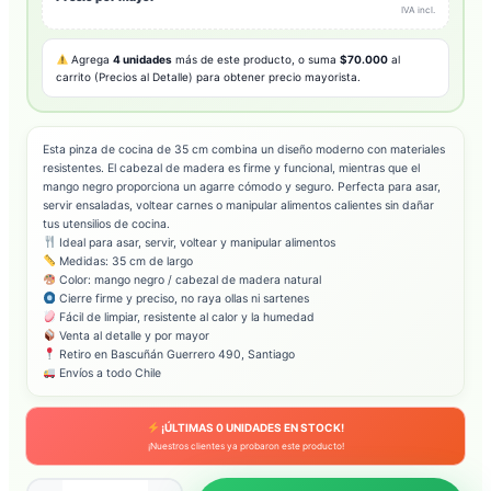
IVA incl.
Agrega
4 unidades
más de este producto, o suma
$70.000
al
carrito (Precios al Detalle) para obtener precio mayorista.
Esta pinza de cocina de 35 cm combina un diseño moderno con materiales
resistentes. El cabezal de madera es firme y funcional, mientras que el
mango negro proporciona un agarre cómodo y seguro. Perfecta para asar,
servir ensaladas, voltear carnes o manipular alimentos calientes sin dañar
tus utensilios de cocina.
Ideal para asar, servir, voltear y manipular alimentos
Medidas: 35 cm de largo
Color: mango negro / cabezal de madera natural
Cierre firme y preciso, no raya ollas ni sartenes
Fácil de limpiar, resistente al calor y la humedad
Venta al detalle y por mayor
Retiro en Bascuñán Guerrero 490, Santiago
Envíos a todo Chile
¡ÚLTIMAS
0
UNIDADES EN STOCK!
¡Nuestros clientes ya probaron este producto!