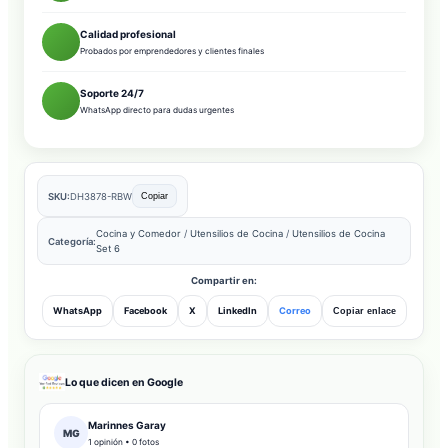
Calidad profesional
Probados por emprendedores y clientes finales
Soporte 24/7
WhatsApp directo para dudas urgentes
SKU:
DH3878-RBW
Copiar
Cocina y Comedor
/
Utensilios de Cocina
/
Utensilios de Cocina
Categoría:
Set 6
Compartir en:
WhatsApp
Facebook
X
LinkedIn
Correo
Copiar enlace
Lo que dicen en Google
Marinnes Garay
MG
1 opinión • 0 fotos