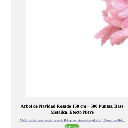
Árbol de Navidad Rosado 150 cm – 500 Puntas, Base
Metálica, Efecto Nieve
Árbol navideño color rosado pastel de
150 cm
con efecto nieve (flocked). Cuenta con
500…
Ver Producto