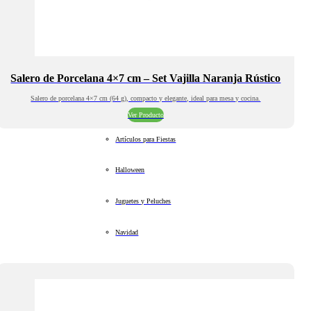
Salero de Porcelana 4×7 cm – Set Vajilla Naranja Rústico
Salero de porcelana 4×7 cm (64 g), compacto y elegante, ideal para mesa y cocina.
Ver Producto
Artículos para Fiestas
Halloween
Juguetes y Peluches
Navidad