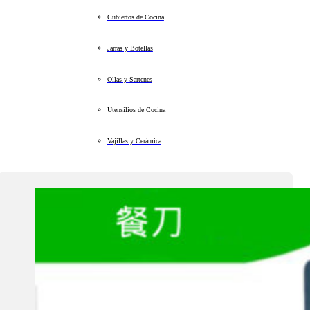
Cubiertos de Cocina
Jarras y Botellas
Ollas y Sartenes
Utensilios de Cocina
Vajillas y Cerámica