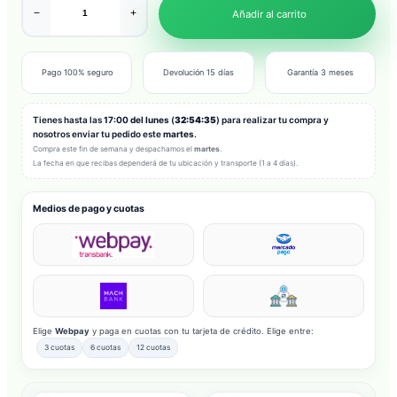
−
+
Añadir al carrito
Pago 100% seguro
Devolución 15 días
Garantía 3 meses
Tienes hasta las
17:00 del lunes
(
32:54:33
) para realizar tu compra y
nosotros enviar tu pedido este
martes
.
Compra este fin de semana y despachamos el
martes
.
La fecha en que recibas dependerá de tu ubicación y transporte (1 a 4 días).
Medios de pago y cuotas
Elige
Webpay
y paga en cuotas con tu tarjeta de crédito. Elige entre:
3 cuotas
6 cuotas
12 cuotas