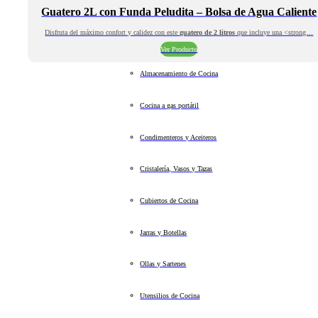
Guatero 2L con Funda Peludita – Bolsa de Agua Caliente
Disfruta del máximo confort y calidez con este
guatero de 2 litros
que incluye una <strong…
Ver Producto
Almacenamiento de Cocina
Cocina a gas portátil
Condimenteros y Aceiteros
Cristalería, Vasos y Tazas
Cubiertos de Cocina
Jarras y Botellas
Ollas y Sartenes
Utensilios de Cocina