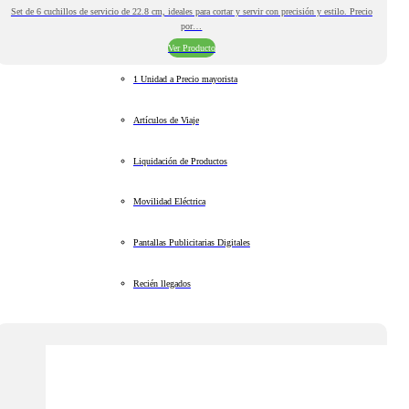
Set de 6 cuchillos de servicio de 22.8 cm, ideales para cortar y servir con precisión y estilo. Precio
por…
Ver Producto
1 Unidad a Precio mayorista
Artículos de Viaje
Liquidación de Productos
Movilidad Eléctrica
Pantallas Publicitarias Digitales
Recién llegados