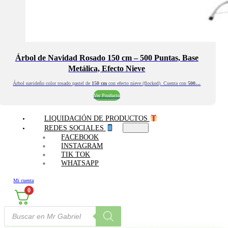
Árbol de Navidad Rosado 150 cm – 500 Puntas, Base
Metálica, Efecto Nieve
Árbol navideño color rosado pastel de
150 cm
con efecto nieve (flocked). Cuenta con
500…
Ver Producto
LIQUIDACIÓN DE PRODUCTOS
REDES SOCIALES
FACEBOOK
INSTAGRAM
TIK TOK
WHATSAPP
Mi cuenta
0
Búsqueda
de
productos