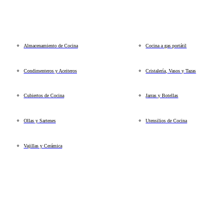
Almacenamiento de Cocina
Cocina a gas portátil
Condimenteros y Aceiteros
Cristalería, Vasos y Tazas
Cubiertos de Cocina
Jarras y Botellas
Ollas y Sartenes
Utensilios de Cocina
Vajillas y Cerámica