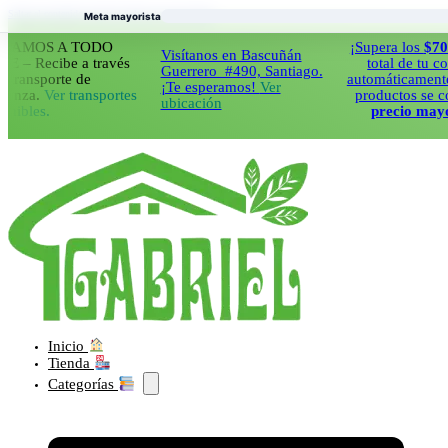
Saltar al contenido principal
Saltar al pie de página
Meta mayorista
OS A TODO
¡Supera los
$70.000
e
Visítanos en Bascuñán
ecibe a través
total de tu compra
Guerrero #490, Santiago.
sporte de
automáticamente todo
¡Te esperamos!
Ver
a.
Ver transportes
productos se cobrar
ubicación
es.
precio mayorista
Inicio
Tienda
Categorías