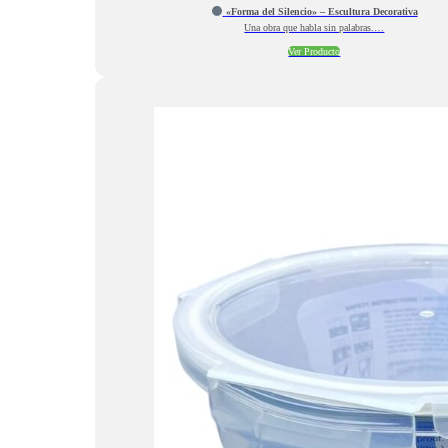
«Forma del Silencio» – Escultura Decorativa
Una obra que habla sin palabras.…
Ver Producto