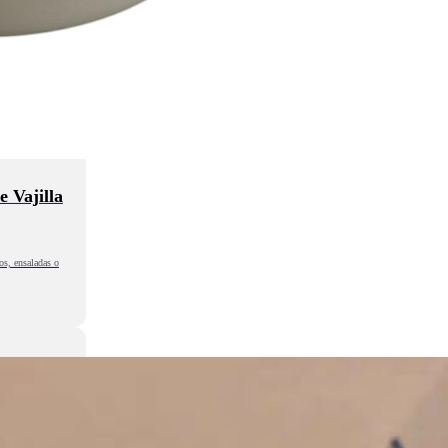
 Vajilla
os, ensaladas o