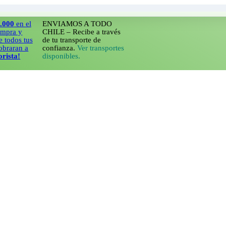
n el
ENVIAMOS A TODO
 y
CHILE – Recibe a través
s tus
de tu transporte de
an a
confianza.
Ver transportes
!
disponibles.