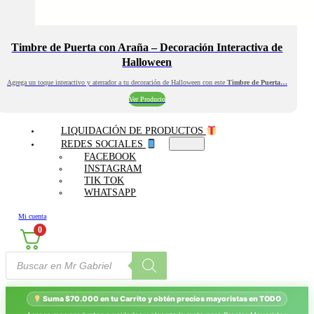
Timbre de Puerta con Araña – Decoración Interactiva de
Halloween
Agrega un toque interactivo y aterrador a tu decoración de Halloween con este
Timbre de Puerta…
Ver Producto
LIQUIDACIÓN DE PRODUCTOS
REDES SOCIALES
FACEBOOK
INSTAGRAM
TIK TOK
WHATSAPP
Mi cuenta
0
Búsqueda
de
productos
Suma $70.000 en tu Carrito y obtén precios mayoristas en TODO