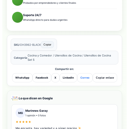
Probados por emprendedores y clientes finales
Soporte 24/7
WhatsApp directo para dudas urgentes
SKU:
DH3962-BLACK
Copiar
Cocina y Comedor
/
Utensilios de Cocina
/
Utensilios de Cocina
Categoría:
Set 5
Compartir en:
WhatsApp
Facebook
X
LinkedIn
Correo
Copiar enlace
Lo que dicen en Google
Marinnes Garay
MG
1 opinión • 0 fotos
★★★★★
Me encanta, hay variedad y a súper precios