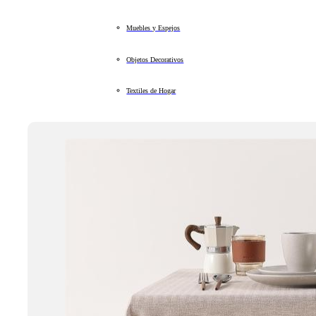
Muebles y Espejos
Objetos Decorativos
Textiles de Hogar