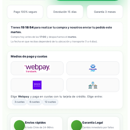
Pago 100% seguro
Devolución 15 días
Garantía 3 meses
Tienes
15:18:52
para realizar tu compra y nosotros enviar tu pedido este
martes
.
Compra hoy antes de las
17:00
y despachamos el
martes
.
La fecha en que recibas dependerá de tu ubicación y transporte (1 a 4 días).
Medios de pago y cuotas
Elige
Webpay
y paga en cuotas con tu tarjeta de crédito. Elige entre:
3 cuotas
6 cuotas
12 cuotas
Envíos rápidos
Garantía Legal
A todo Chile de 24-96hrs
Cambio inmediato por fallas