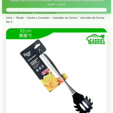
Agrega mas productos o unidades y alcanza la meta para Precios Mayoristas
desde 1 unidad.
Progreso:
$0
/ $70.000 — Te faltan
$70.000
.
Inicio
>
Tienda
>
Cocina y Comedor
>
Utensilios de Cocina
>
Utensilios de Cocina
Set 5