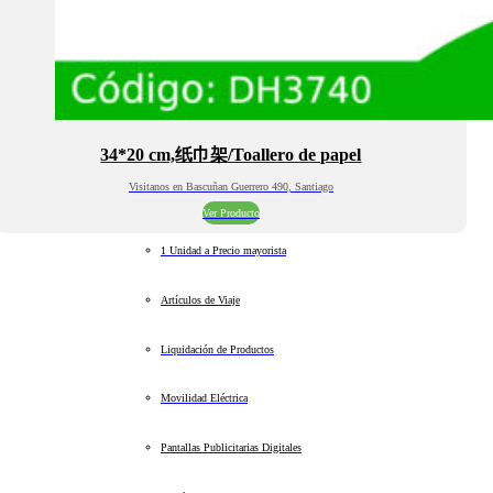
34*20 cm,纸巾架/Toallero de papel
Visitanos en Bascuñan Guerrero 490, Santiago
Ver Producto
1 Unidad a Precio mayorista
Artículos de Viaje
Liquidación de Productos
Movilidad Eléctrica
Pantallas Publicitarias Digitales