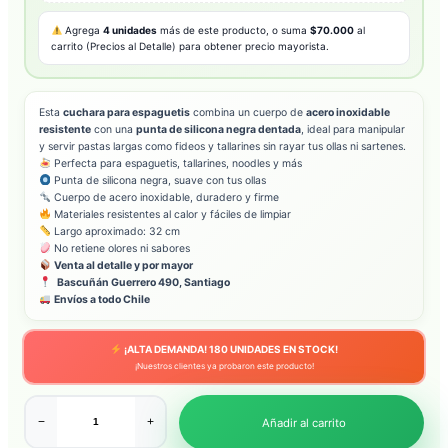
Agrega
4 unidades
más de este producto, o suma
$70.000
al
carrito (Precios al Detalle) para obtener precio mayorista.
Esta
cuchara para espaguetis
combina un cuerpo de
acero inoxidable
resistente
con una
punta de silicona negra dentada
, ideal para manipular
y servir pastas largas como fideos y tallarines sin rayar tus ollas ni sartenes.
Perfecta para espaguetis, tallarines, noodles y más
Punta de silicona negra, suave con tus ollas
Cuerpo de acero inoxidable, duradero y firme
Materiales resistentes al calor y fáciles de limpiar
Largo aproximado: 32 cm
No retiene olores ni sabores
Venta al detalle y por mayor
Bascuñán Guerrero 490, Santiago
Envíos a todo Chile
¡ALTA DEMANDA!
180
UNIDADES EN STOCK!
¡Nuestros clientes ya probaron este producto!
−
+
Añadir al carrito