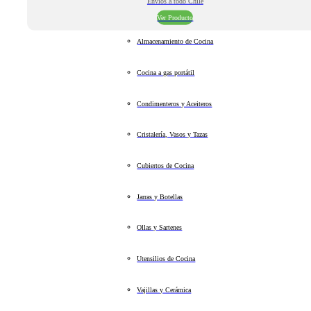
Envíos a todo Chile
Ver Producto
Almacenamiento de Cocina
Cocina a gas portátil
Condimenteros y Aceiteros
Cristalería, Vasos y Tazas
Cubiertos de Cocina
Jarras y Botellas
Ollas y Sartenes
Utensilios de Cocina
Vajillas y Cerámica