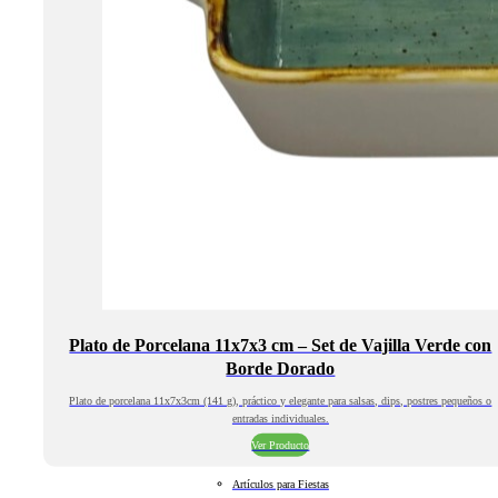
Plato de Porcelana 11x7x3 cm – Set de Vajilla Verde con
Borde Dorado
Plato de porcelana 11x7x3cm (141 g), práctico y elegante para salsas, dips, postres pequeños o
entradas individuales.
Ver Producto
Artículos para Fiestas