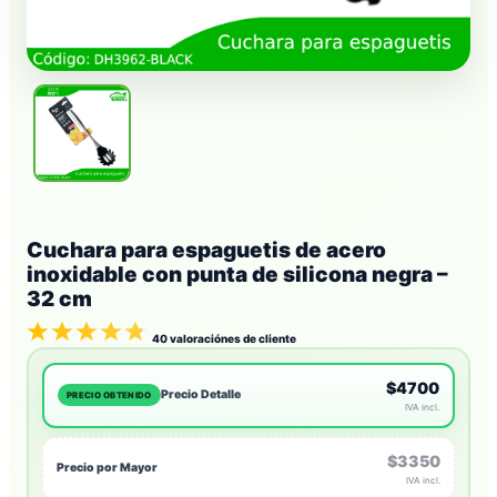
Cuchara para espaguetis de acero
inoxidable con punta de silicona negra –
32 cm
40
valoraciónes de cliente
$4700
Precio Detalle
PRECIO OBTENIDO
IVA incl.
$3350
Precio por Mayor
IVA incl.