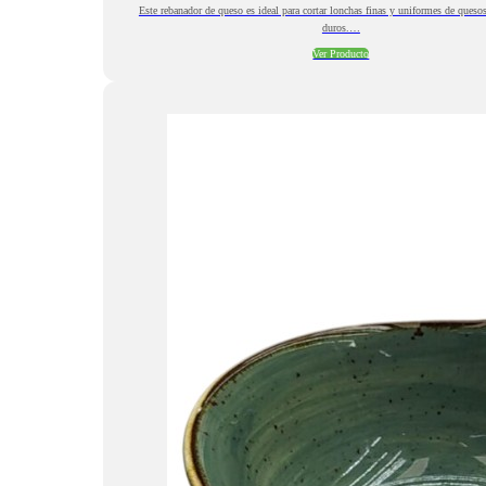
Este rebanador de queso es ideal para cortar lonchas finas y uniformes de ques
duros.…
Ver Producto