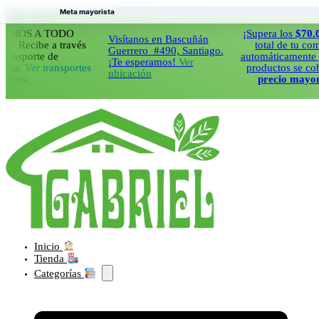
Saltar al contenido principal
Saltar al pie de página
Meta mayorista
S A TODO
¡Supera los
$70.000
en
Visítanos en Bascuñán
cibe a través
total de tu compra y
Guerrero #490, Santiago.
porte de
automáticamente todos 
¡Te esperamos!
Ver
Ver transportes
productos se cobraran
ubicación
.
precio mayorista!
Inicio
Tienda
Categorías