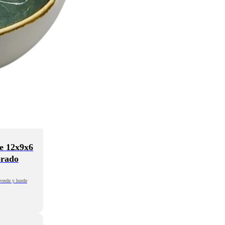
e 12x9x6
orado
 verde y borde