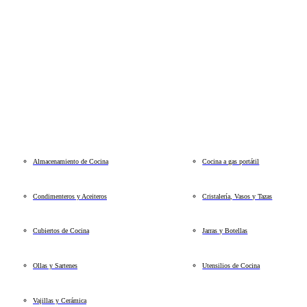
Almacenamiento de Cocina
Cocina a gas portátil
Condimenteros y Aceiteros
Cristalería, Vasos y Tazas
Cubiertos de Cocina
Jarras y Botellas
Ollas y Sartenes
Utensilios de Cocina
Vajillas y Cerámica