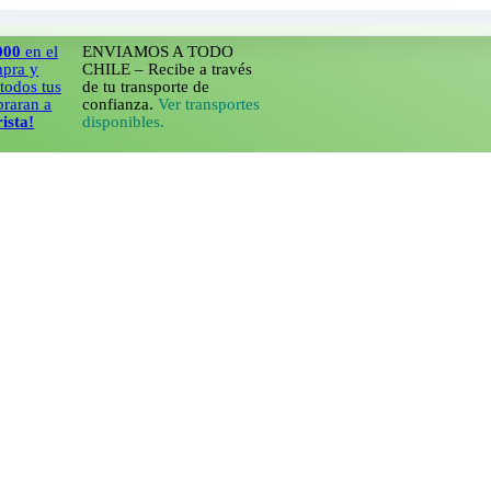
 el
ENVIAMOS A TODO
CHILE – Recibe a través
tus
de tu transporte de
 a
confianza.
Ver transportes
disponibles.