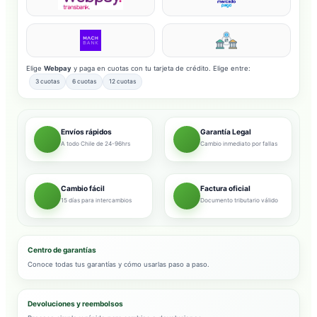
Elige
Webpay
y paga en cuotas con tu tarjeta de crédito. Elige entre:
3 cuotas
6 cuotas
12 cuotas
Envíos rápidos
Garantía Legal
A todo Chile de 24-96hrs
Cambio inmediato por fallas
Cambio fácil
Factura oficial
15 días para intercambios
Documento tributario válido
Centro de garantías
Conoce todas tus garantías y cómo usarlas paso a paso.
Devoluciones y reembolsos