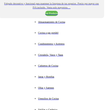
Felpudo decorativo y funcional para mantener la limpieza de tus espacios. Precio por mayor con
IVA incluido. Venta solo mayorista.…
Ver Producto
Almacenamiento de Cocina
Cocina a gas portátil
Condimenteros y Aceiteros
Cristalería, Vasos y Tazas
Cubiertos de Cocina
Jarras y Botellas
Ollas y Sartenes
Utensilios de Cocina
Vajillas y Cerámica