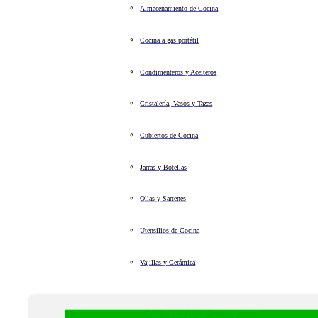
Almacenamiento de Cocina
Cocina a gas portátil
Condimenteros y Aceiteros
Cristalería, Vasos y Tazas
Cubiertos de Cocina
Jarras y Botellas
Ollas y Sartenes
Utensilios de Cocina
Vajillas y Cerámica