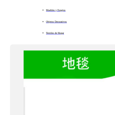
Muebles y Espejos
Objetos Decorativos
Textiles de Hogar