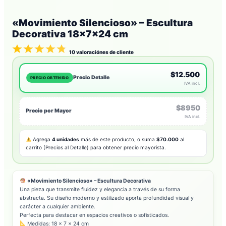
«Movimiento Silencioso» – Escultura
Decorativa 18x7x24 cm
10
valoraciónes de cliente
$12.500
Precio Detalle
PRECIO OBTENIDO
IVA incl.
$8950
Precio por Mayor
IVA incl.
Agrega
4 unidades
más de este producto, o suma
$70.000
al
carrito (Precios al Detalle) para obtener precio mayorista.
«Movimiento Silencioso» – Escultura Decorativa
Una pieza que transmite fluidez y elegancia a través de su forma
abstracta. Su diseño moderno y estilizado aporta profundidad visual y
carácter a cualquier ambiente.
Perfecta para destacar en espacios creativos o sofisticados.
Medidas: 18 x 7 x 24 cm