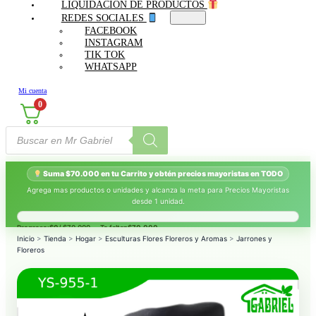
LIQUIDACIÓN DE PRODUCTOS
REDES SOCIALES
FACEBOOK
INSTAGRAM
TIK TOK
WHATSAPP
Mi cuenta
0
Búsqueda
de
productos
Suma $70.000 en tu Carrito y obtén precios mayoristas en TODO
Agrega mas productos o unidades y alcanza la meta para Precios Mayoristas
desde 1 unidad.
Progreso:
$0
/ $70.000 — Te faltan
$70.000
.
Inicio
>
Tienda
>
Hogar
>
Esculturas Flores Floreros y Aromas
>
Jarrones y
Floreros