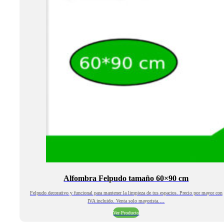
Alfombra Felpudo tamaño 60×90 cm
Felpudo decorativo y funcional para mantener la limpieza de tus espacios. Precio por mayor con
IVA incluido. Venta solo mayorista.…
Ver Producto