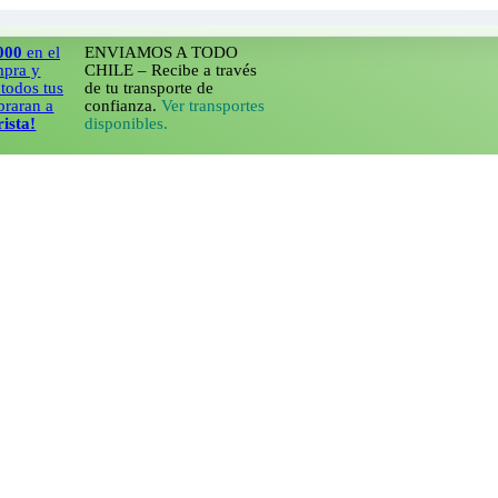
 el
ENVIAMOS A TODO
CHILE – Recibe a través
tus
de tu transporte de
 a
confianza.
Ver transportes
disponibles.