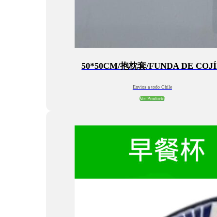
50*50CM/抱枕套/FUNDA DE COJ
Envíos a todo Chile
Ver Producto