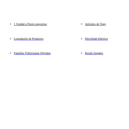
1 Unidad a Precio mayorista
Artículos de Viaje
Liquidación de Productos
Movilidad Eléctrica
Pantallas Publicitarias Digitales
Recién llegados