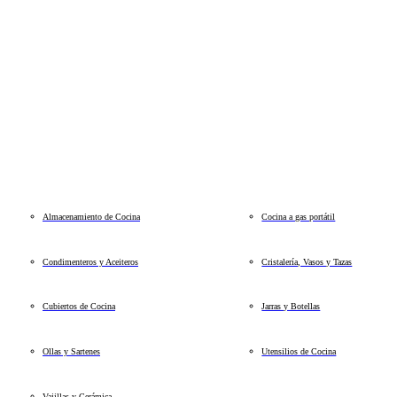
Almacenamiento de Cocina
Cocina a gas portátil
Condimenteros y Aceiteros
Cristalería, Vasos y Tazas
Cubiertos de Cocina
Jarras y Botellas
Ollas y Sartenes
Utensilios de Cocina
Vajillas y Cerámica