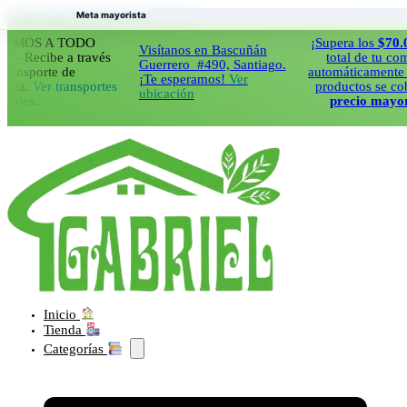
Saltar al contenido principal
Saltar al pie de página
Meta mayorista
S A TODO
¡Supera los
$70.000
en
Visítanos en Bascuñán
cibe a través
total de tu compra y
Guerrero #490, Santiago.
porte de
automáticamente todos 
¡Te esperamos!
Ver
Ver transportes
productos se cobraran
ubicación
.
precio mayorista!
Inicio
Tienda
Categorías