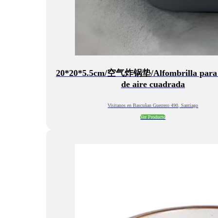
20*20*5.5cm/空气炸锅垫/Alfombrilla para 
de aire cuadrada
Visitanos en Bascuñan Guerrero 490, Santiago
Ver Producto