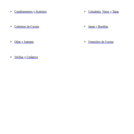
Condimenteros y Aceiteros
Cristalería, Vasos y Tazas
Cubiertos de Cocina
Jarras y Botellas
Ollas y Sartenes
Utensilios de Cocina
Vajillas y Cerámica