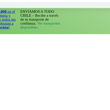
n el
ENVIAMOS A TODO
y
CHILE – Recibe a través
 tus
de tu transporte de
n a
confianza.
Ver transportes
!
disponibles.