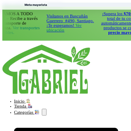
Saltar al contenido principal
Saltar al pie de página
Meta mayorista
S A TODO
¡Supera los
$70.000
e
Visítanos en Bascuñán
ecibe a través
total de tu compra 
Guerrero #490, Santiago.
sporte de
automáticamente todos
¡Te esperamos!
Ver
.
Ver transportes
productos se cobrara
ubicación
s.
precio mayorista
Inicio
Tienda
Categorías