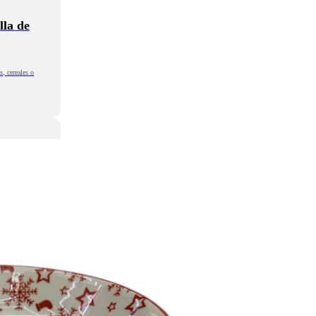
lla de
s, cereales o