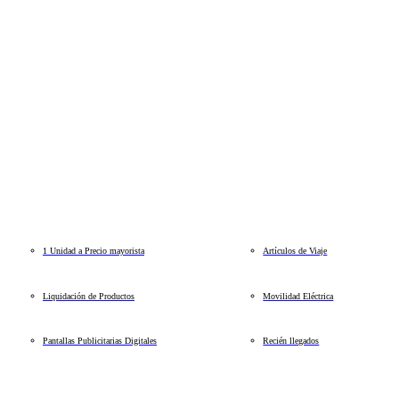
1 Unidad a Precio mayorista
Artículos de Viaje
Liquidación de Productos
Movilidad Eléctrica
Pantallas Publicitarias Digitales
Recién llegados