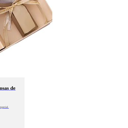
osas de
special.