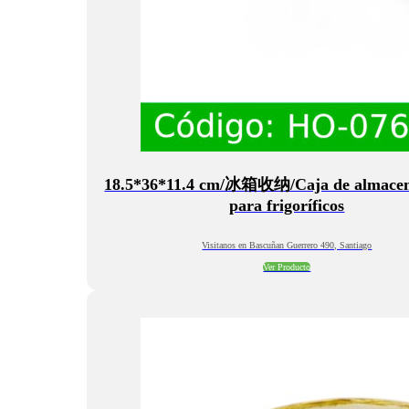
18.5*36*11.4 cm/冰箱收纳/Caja de almace
para frigoríficos
Visitanos en Bascuñan Guerrero 490, Santiago
Ver Producto