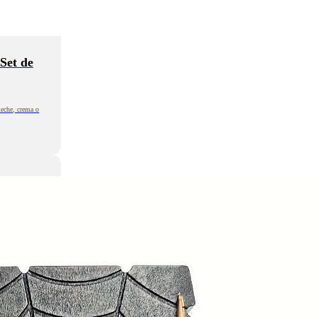
Set de
leche, crema o