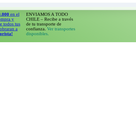
en el
ENVIAMOS A TODO
 y
CHILE – Recibe a través
s tus
de tu transporte de
an a
confianza.
Ver transportes
a!
disponibles.