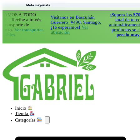
Saltar al contenido principal
Saltar al pie de página
Meta mayorista
OS A TODO
¡Supera los
$70.000
Visítanos en Bascuñán
Recibe a través
total de tu compra
Guerrero #490, Santiago.
nsporte de
automáticamente todo
¡Te esperamos!
Ver
a.
Ver transportes
productos se cobrar
ubicación
es.
precio mayorist
Inicio
Tienda
Categorías