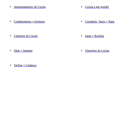
Almacenamiento de Cocina
Cocina a gas portátil
Condimenteros y Aceiteros
Cristalería, Vasos y Tazas
Cubiertos de Cocina
Jarras y Botellas
Ollas y Sartenes
Utensilios de Cocina
Vajillas y Cerámica