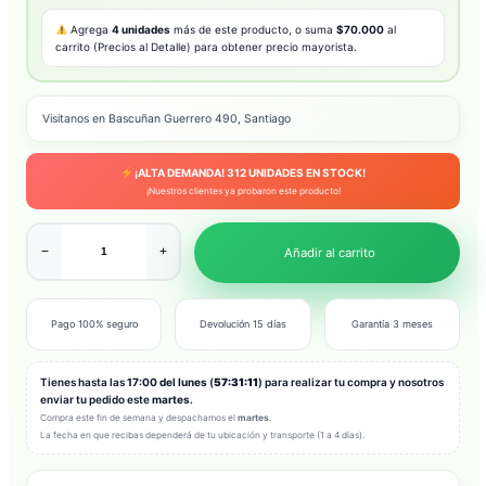
Agrega
4 unidades
más de este producto, o suma
$70.000
al
carrito (Precios al Detalle) para obtener precio mayorista.
Visitanos en Bascuñan Guerrero 490, Santiago
¡ALTA DEMANDA!
312
UNIDADES EN STOCK!
¡Nuestros clientes ya probaron este producto!
−
+
Añadir al carrito
Pago 100% seguro
Devolución 15 días
Garantía 3 meses
Tienes hasta las
17:00 del lunes
(
57:31:09
) para realizar tu compra y
nosotros enviar tu pedido este
martes
.
Compra este fin de semana y despachamos el
martes
.
La fecha en que recibas dependerá de tu ubicación y transporte (1 a 4 días).