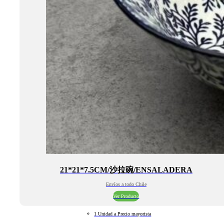
21*21*7.5CM/沙拉碗/ENSALADERA
Envíos a todo Chile
Ver Producto
1 Unidad a Precio mayorista