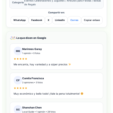
Eventos Celebraciones y Juguetes
/
Artículos para Fiestas
/
Bolsas
Categoría:
de Regalo
Compartir en:
WhatsApp
Facebook
X
LinkedIn
Correo
Copiar enlace
Lo que dicen en Google
Marinnes Garay
MG
1 opinión • 0 fotos
★★★★★
Me encanta, hay variedad y a súper precios
Camila Francisca
CF
2 opiniones • 3 fotos
★★★★★
Muy económico y bello todo! ¡Vale la pena totalmente!
Shanshan Chen
SC
Local Guide • 1 opinión • 28 fotos