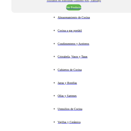
Visitanos en Bascuñan Guerrero 490, Santiago
Ver Producto
Almacenamiento de Cocina
Cocina a gas portátil
Condimenteros y Aceiteros
Cristalería, Vasos y Tazas
Cubiertos de Cocina
Jarras y Botellas
Ollas y Sartenes
Utensilios de Cocina
Vajillas y Cerámica