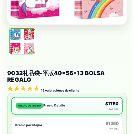
9032礼品袋-平版40*56*13 BOLSA
REGALO
15
valoraciónes de cliente
$1750
Precio Detalle
PRECIO OBTENIDO
IVA incl.
$1250
Precio por Mayor
IVA incl.