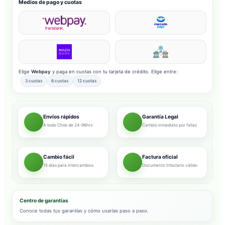
Medios de pago y cuotas
Elige
Webpay
y paga en cuotas con tu tarjeta de crédito. Elige entre:
3 cuotas
6 cuotas
12 cuotas
Envíos rápidos
Garantía Legal
A todo Chile de 24-96hrs
Cambio inmediato por fallas
Cambio fácil
Factura oficial
15 días para intercambios
Documento tributario válido
Centro de garantías
Conoce todas tus garantías y cómo usarlas paso a paso.