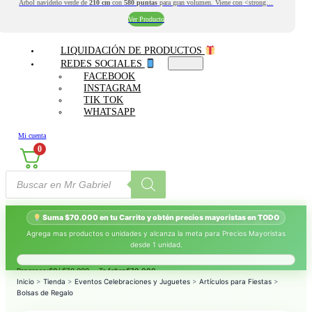
Árbol navideño verde de
210 cm
con
580 puntas
para gran volumen. Viene con <strong…
Ver Producto
LIQUIDACIÓN DE PRODUCTOS
REDES SOCIALES
FACEBOOK
INSTAGRAM
TIK TOK
WHATSAPP
Mi cuenta
0
Búsqueda
de
productos
Suma $70.000 en tu Carrito y obtén precios mayoristas en TODO
Agrega mas productos o unidades y alcanza la meta para Precios Mayoristas
desde 1 unidad.
Progreso:
$0
/ $70.000 — Te faltan
$70.000
.
Inicio
>
Tienda
>
Eventos Celebraciones y Juguetes
>
Artículos para Fiestas
>
Bolsas de Regalo