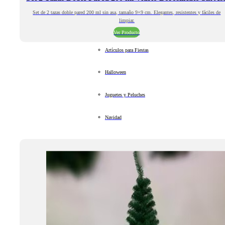
Set de 2 tazas doble pared 200 ml sin asa, tamaño 9×9 cm. Elegantes, resistentes y fáciles de
limpiar.
Ver Producto
Artículos para Fiestas
Halloween
Juguetes y Peluches
Navidad