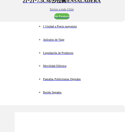
21*21*7.5CM/沙拉碗/ENSALADERA
Envíos a todo Chile
Ver Producto
1 Unidad a Precio mayorista
Artículos de Viaje
Liquidación de Productos
Movilidad Eléctrica
Pantallas Publicitarias Digitales
Recién llegados