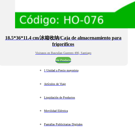
18.5*36*11.4 cm/冰箱收纳/Caja de almacenamiento para
frigoríficos
Visitanos en Bascuñan Guerrero 490, Santiago
Ver Producto
1 Unidad a Precio mayorista
Artículos de Viaje
Liquidación de Productos
Movilidad Eléctrica
Pantallas Publicitarias Digitales