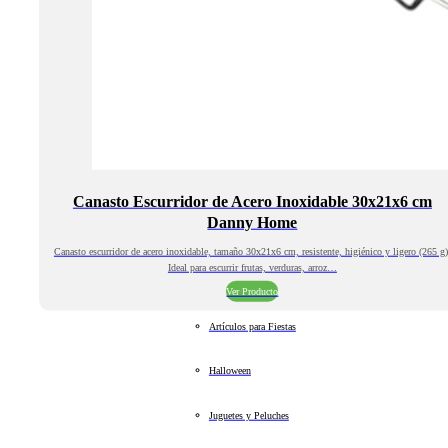
Canasto Escurridor de Acero Inoxidable 30x21x6 cm
Danny Home
Canasto escurridor de acero inoxidable, tamaño 30x21x6 cm, resistente, higiénico y ligero (265 g)
Ideal para escurrir frutas, verduras, arroz…
Ver Producto
Artículos para Fiestas
Halloween
Juguetes y Peluches