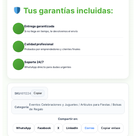
Tus garantías incluidas:
Entrega garantizada
Si no llega en tiempo, te devolvemos el envío
Calidad profesional
Probados por emprendedores y clientes finales
Soporte 24/7
WhatsApp directo para dudas urgentes
SKU:
611224
Copiar
Eventos Celebraciones y Juguetes
/
Artículos para Fiestas
/
Bolsas
Categoría:
de Regalo
Compartir en:
WhatsApp
Facebook
X
LinkedIn
Correo
Copiar enlace