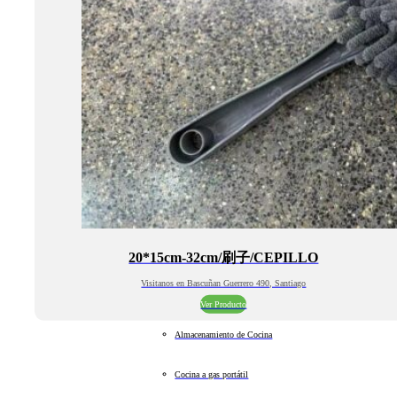
20*15cm-32cm/刷子/CEPILLO
Visitanos en Bascuñan Guerrero 490, Santiago
Ver Producto
Almacenamiento de Cocina
Cocina a gas portátil