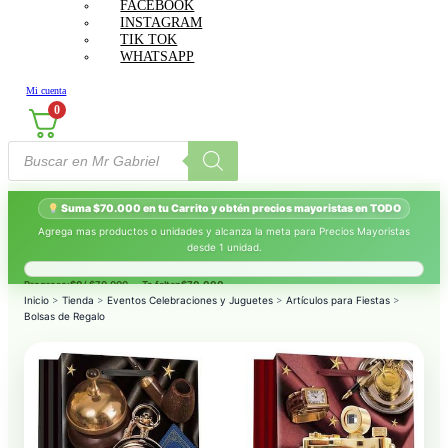
FACEBOOK
INSTAGRAM
TIK TOK
WHATSAPP
Mi cuenta
0
Búsqueda
de
productos
Suma $70.000 en tu Carrito y obtén precios mayoristas en TODO
Agrega mas productos o unidades y alcanza la meta para Precios Mayoristas
desde 1 unidad.
Progreso:
$0
/ $70.000 — Te faltan
$70.000
.
Inicio
>
Tienda
>
Eventos Celebraciones y Juguetes
>
Artículos para Fiestas
>
Bolsas de Regalo