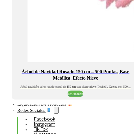
Árbol de Navidad Rosado 150 cm – 500 Puntas, Base
Metálica, Efecto Nieve
Árbol navideño color rosado pastel de
150 cm
con efecto nieve (flocked). Cuenta con
500…
Ver Producto
Liquidación De Productos
Redes Sociales
Facebook
Instagram
Tik Tok