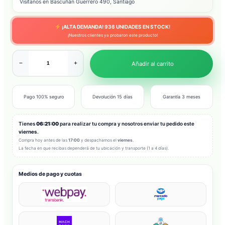
Visítanos en Bascuñán Guerrero 490, Santiago
¡ALTA DEMANDA!
936
UNIDADES EN STOCK!
¡Nuestros clientes ya probaron este producto!
−
+
Añadir al carrito
Pago 100% seguro
Devolución 15 días
Garantía 3 meses
Tienes
06:20:58
para realizar tu compra y nosotros enviar tu pedido este
viernes
.
Compra hoy antes de las
17:00
y despachamos el
viernes
.
La fecha en que recibas dependerá de tu ubicación y transporte (1 a 4 días).
Medios de pago y cuotas