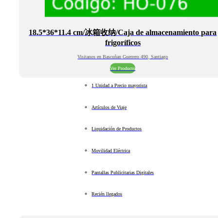
18.5*36*11.4 cm/冰箱收纳/Caja de almacenamiento para
frigoríficos
Visitanos en Bascuñan Guerrero 490, Santiago
Ver Producto
1 Unidad a Precio mayorista
Artículos de Viaje
Liquidación de Productos
Movilidad Eléctrica
Pantallas Publicitarias Digitales
Recién llegados