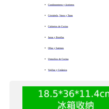
Condimenteros y Aceiteros
Cristalería, Vasos y Tazas
Cubiertos de Cocina
Jarras y Botellas
Ollas y Sartenes
Utensilios de Cocina
Vajillas y Cerámica