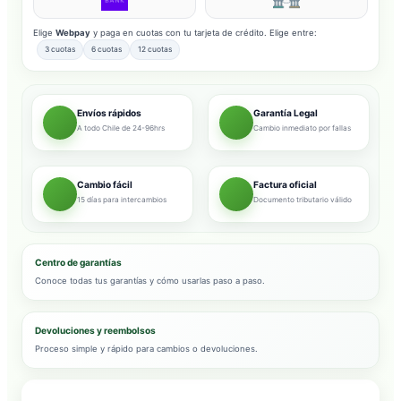
Elige
Webpay
y paga en cuotas con tu tarjeta de crédito. Elige entre:
3 cuotas
6 cuotas
12 cuotas
Envíos rápidos
Garantía Legal
A todo Chile de 24-96hrs
Cambio inmediato por fallas
Cambio fácil
Factura oficial
15 días para intercambios
Documento tributario válido
Centro de garantías
Conoce todas tus garantías y cómo usarlas paso a paso.
Devoluciones y reembolsos
Proceso simple y rápido para cambios o devoluciones.