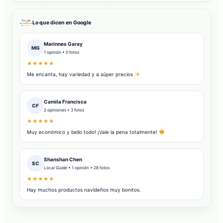
Lo que dicen en Google
Marinnes Garay
MG
1 opinión • 0 fotos
★★★★★
Me encanta, hay variedad y a súper precios
Camila Francisca
CF
2 opiniones • 3 fotos
★★★★★
Muy económico y bello todo! ¡Vale la pena totalmente!
Shanshan Chen
SC
Local Guide • 1 opinión • 28 fotos
★★★★★
Hay muchos productos navideños muy bonitos.