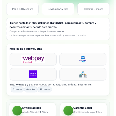
Pago 100% seguro
Devolución 15 días
Garantía 3 meses
Tienes hasta las
17:00 del lunes
(
59:35:02
) para realizar tu compra y
nosotros enviar tu pedido este
martes
.
Compra este fin de semana y despachamos el
martes
.
La fecha en que recibas dependerá de tu ubicación y transporte (1 a 4 días).
Medios de pago y cuotas
Elige
Webpay
y paga en cuotas con tu tarjeta de crédito. Elige entre:
3 cuotas
6 cuotas
12 cuotas
Envíos rápidos
Garantía Legal
A todo Chile de 24-96hrs
Cambio inmediato por fallas