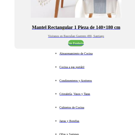
Mantel Rectangular 1 Pieza de 140×180 cm
Visitanos en Bascuñan Guerrero 490, Santiago
Ver Producto
Almacenamiento de Cocina
Cocina a gas portátil
Condimenteros y Aceiteros
Cristalería, Vasos y Tazas
Cubiertos de Cocina
Jarras y Botellas
Ollas y Sartenes