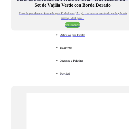
Set de Vajilla Verde con Borde Dorado
Plato de porcelana en forma de gota 12x9x6 cm (151 g), con interior esmaltado verde y borde
dorado, ideal para…
Ver Producto
Artículos para Fiestas
Halloween
Juguetes y Peluches
Navidad