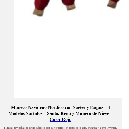
Muñeco Navideño Nórdico con Suéter y Esquís – 4
Modelos Surtidos – Santa, Reno y Muñeco de Nieve –
Color Rojo
Figuras navideñas de estilo nórdico con suéter tejido en tonos rojo/gris, bufanda y gorro invernal,