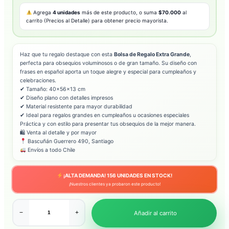
Agrega
4 unidades
más de este producto, o suma
$70.000
al
carrito (Precios al Detalle) para obtener precio mayorista.
Haz que tu regalo destaque con esta
Bolsa de Regalo Extra Grande
,
perfecta para obsequios voluminosos o de gran tamaño. Su diseño con
frases en español aporta un toque alegre y especial para cumpleaños y
celebraciones.
✔ Tamaño: 40×56×13 cm
✔ Diseño plano con detalles impresos
✔ Material resistente para mayor durabilidad
✔ Ideal para regalos grandes en cumpleaños u ocasiones especiales
Práctica y con estilo para presentar tus obsequios de la mejor manera.
🛍 Venta al detalle y por mayor
Bascuñán Guerrero 490, Santiago
Envíos a todo Chile
¡ALTA DEMANDA!
156
UNIDADES EN STOCK!
¡Nuestros clientes ya probaron este producto!
−
+
Añadir al carrito