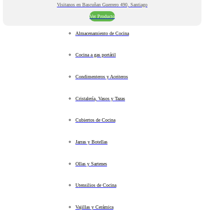
Visitanos en Bascuñan Guerrero 490, Santiago
Ver Producto
Almacenamiento de Cocina
Cocina a gas portátil
Condimenteros y Aceiteros
Cristalería, Vasos y Tazas
Cubiertos de Cocina
Jarras y Botellas
Ollas y Sartenes
Utensilios de Cocina
Vajillas y Cerámica