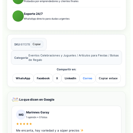
Probados por emprendedores y clientes finales
Soporte 24/7
WhatsApp directo para dudas urgentes
SKU:
611378
Copiar
Eventos Celebraciones y Juguetes
/
Artículos para Fiestas
/
Bolsas
Categoría:
de Regalo
Compartir en:
WhatsApp
Facebook
X
LinkedIn
Correo
Copiar enlace
Lo que dicen en Google
Marinnes Garay
MG
1 opinión • 0 fotos
★★★★★
Me encanta, hay variedad y a súper precios