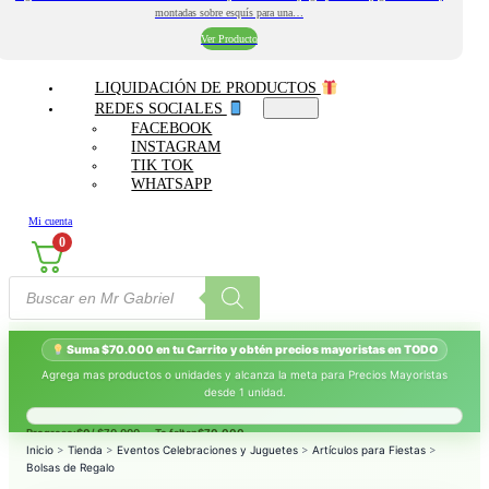
montadas sobre esquís para una…
Ver Producto
LIQUIDACIÓN DE PRODUCTOS
REDES SOCIALES
FACEBOOK
INSTAGRAM
TIK TOK
WHATSAPP
Mi cuenta
0
Búsqueda
de
productos
Suma $70.000 en tu Carrito y obtén precios mayoristas en TODO
Agrega mas productos o unidades y alcanza la meta para Precios Mayoristas
desde 1 unidad.
Progreso:
$0
/ $70.000 — Te faltan
$70.000
.
Inicio
>
Tienda
>
Eventos Celebraciones y Juguetes
>
Artículos para Fiestas
>
Bolsas de Regalo