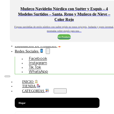
Muñeco Navideño Nórdico con Suéter y Esquís – 4
Modelos Surtidos – Santa, Reno y Muñeco de Nieve –
Color Rojo
Figuras navideñas de estilo nórdico con suéter tejido en tonos rojo/gris, bufanda y gorro invernal
montadas sobre esquís para una…
Ver Producto
Liquidación De Productos
Redes Sociales
Facebook
Instagram
Tik Tok
WhatsApp
INICIO
TIENDA
CATEGORÍAS
Hogar