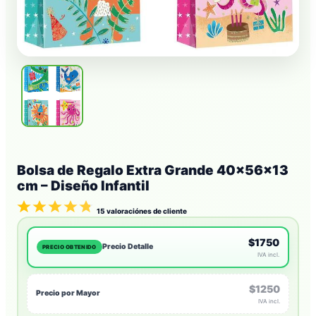
Bolsa de Regalo Extra Grande 40×56×13
cm – Diseño Infantil
15
valoraciónes de cliente
$1750
Precio Detalle
PRECIO OBTENIDO
IVA incl.
$1250
Precio por Mayor
IVA incl.