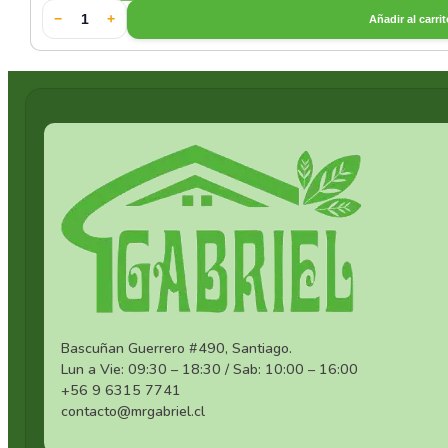
−
+
Añadir al carri
Cerámica Especial Verde
Cerámica Estilo Japones
Cerámica Gris
Cerámica Negra
Cerámica Verde
Otras Cerámicas
Set de Cerámica Blanca
Bascuñan Guerrero #490, Santiago.
Lun a Vie: 09:30 – 18:30 / Sab: 10:00 – 16:00
Set de Cerámica Negra
+56 9 6315 7741
contacto@mrgabriel.cl
Sets de Vajillas