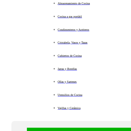
Almacenamiento de Cocina
Cocina a gas portátil
Condimenteros y Aceiteros
Cristalería, Vasos y Tazas
Cubiertos de Cocina
Jarras y Botellas
Ollas y Sartenes
Utensilios de Cocina
Vajillas y Cerámica