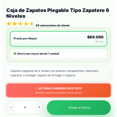
Caja de Zapatos Plegable Tipo Zapatero 6
Niveles
69
valoraciónes de cliente
$69.050
Precio por Mayor
IVA incl.
¡Precio por mayor desde 1 unidad!
Zapatero plegable de 6 niveles con puertas transparentes, ideal para
organizar y proteger zapatos en el hogar o negocio.
¡ÚLTIMAS
0
UNIDADES EN STOCK!
¡Nuestros clientes ya probaron este producto!
−
+
Añadir al carrito