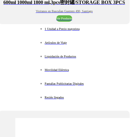
600ml 1000ml 1800 ml,3pcs密封罐/STORAGE BOX 3PCS
Visitanos en Bascuñan Guerrero 490, Santiago
Ver Producto
1 Unidad a Precio mayorista
Artículos de Viaje
Liquidación de Productos
Movilidad Eléctrica
Pantallas Publicitarias Digitales
Recién llegados