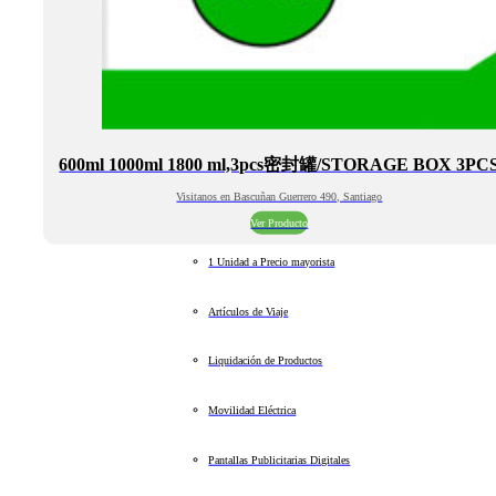
600ml 1000ml 1800 ml,3pcs密封罐/STORAGE BOX 3PC
Visitanos en Bascuñan Guerrero 490, Santiago
Ver Producto
1 Unidad a Precio mayorista
Artículos de Viaje
Liquidación de Productos
Movilidad Eléctrica
Pantallas Publicitarias Digitales