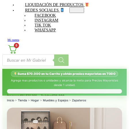
LIQUIDACIÓN DE PRODUCTOS
REDES SOCIALES
FACEBOOK
INSTAGRAM
TIK TOK
WHATSAPP
Mi cuenta
0
Búsqueda
de
productos
Suma $70.000 en tu Carrito y obtén precios mayoristas en TODO
Agrega mas productos o unidades y alcanza la meta para Precios Mayoristas
desde 1 unidad.
Progreso:
$0
/ $70.000 — Te faltan
$70.000
.
Inicio
>
Tienda
>
Hogar
>
Muebles y Espejos
>
Zapateros