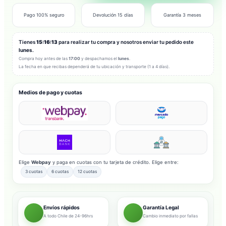
Pago 100% seguro
Devolución 15 días
Garantía 3 meses
Tienes
15:16:11
para realizar tu compra y nosotros enviar tu pedido este
lunes
.
Compra hoy antes de las
17:00
y despachamos el
lunes
.
La fecha en que recibas dependerá de tu ubicación y transporte (1 a 4 días).
Medios de pago y cuotas
Elige
Webpay
y paga en cuotas con tu tarjeta de crédito. Elige entre:
3 cuotas
6 cuotas
12 cuotas
Envíos rápidos
Garantía Legal
A todo Chile de 24-96hrs
Cambio inmediato por fallas