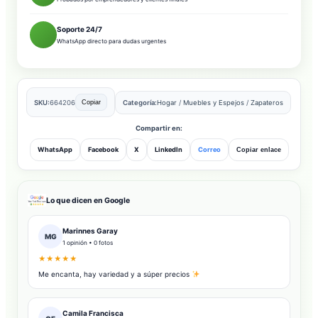
Soporte 24/7
WhatsApp directo para dudas urgentes
SKU:
664206
Categoría:
Hogar
/
Muebles y Espejos
/
Zapateros
Copiar
Compartir en:
WhatsApp
Facebook
X
LinkedIn
Correo
Copiar enlace
Lo que dicen en Google
Marinnes Garay
MG
1 opinión • 0 fotos
★★★★★
Me encanta, hay variedad y a súper precios
Camila Francisca