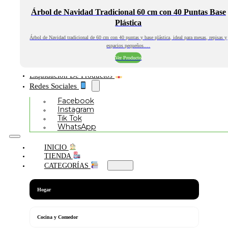
Árbol de Navidad Tradicional 60 cm con 40 Puntas Base
Plástica
Árbol de Navidad tradicional de 60 cm con 40 puntas y base plástica, ideal para mesas, repisas y
espacios pequeños.…
Ver Producto
Liquidación De Productos
Redes Sociales
Facebook
Instagram
Tik Tok
WhatsApp
INICIO
TIENDA
CATEGORÍAS
Hogar
Cocina y Comedor