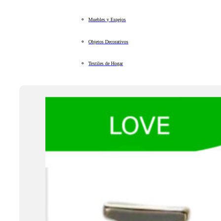
Muebles y Espejos
Objetos Decorativos
Textiles de Hogar