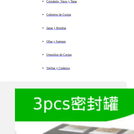
Cristalería, Vasos y Tazas
Cubiertos de Cocina
Jarras y Botellas
Ollas y Sartenes
Utensilios de Cocina
Vajillas y Cerámica