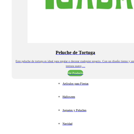
Peluche de Tortuga
Este peluche de tortuga es ideal para regalar o decorar cualquier espacio. Con un diseño tierno y u
textura suave,…
Ver Producto
Artículos para Fiestas
Halloween
Juguetes y Peluches
Navidad