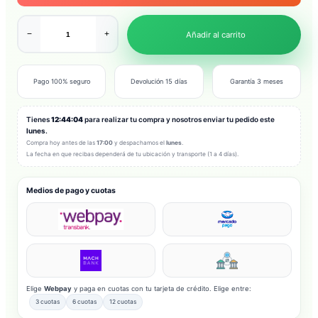
−
+
Añadir al carrito
Pago 100% seguro
Devolución 15 días
Garantía 3 meses
Tienes
12:44:02
para realizar tu compra y nosotros enviar tu pedido este
lunes
.
Compra hoy antes de las
17:00
y despachamos el
lunes
.
La fecha en que recibas dependerá de tu ubicación y transporte (1 a 4 días).
Medios de pago y cuotas
Elige
Webpay
y paga en cuotas con tu tarjeta de crédito. Elige entre:
3 cuotas
6 cuotas
12 cuotas