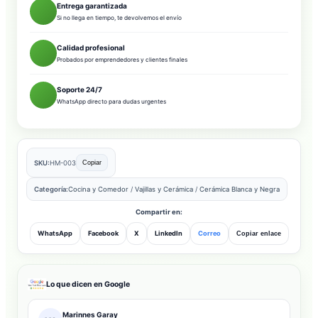
Entrega garantizada
Si no llega en tiempo, te devolvemos el envío
Calidad profesional
Probados por emprendedores y clientes finales
Soporte 24/7
WhatsApp directo para dudas urgentes
SKU:
HM-003
Copiar
Categoría:
Cocina y Comedor
/
Vajillas y Cerámica
/
Cerámica Blanca y Negra
Compartir en:
WhatsApp
Facebook
X
LinkedIn
Correo
Copiar enlace
Lo que dicen en Google
Marinnes Garay