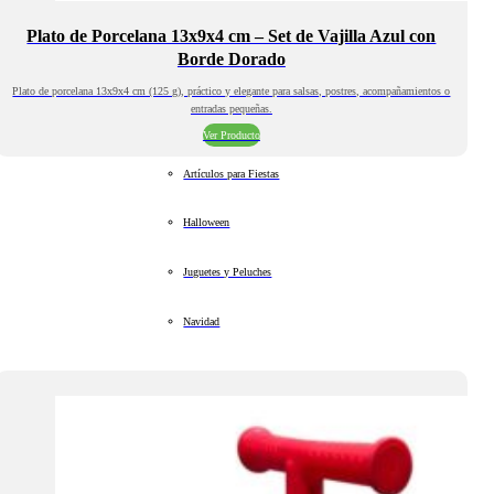
Plato de Porcelana 13x9x4 cm – Set de Vajilla Azul con
Borde Dorado
Plato de porcelana 13x9x4 cm (125 g), práctico y elegante para salsas, postres, acompañamientos o
entradas pequeñas.
Ver Producto
Artículos para Fiestas
Halloween
Juguetes y Peluches
Navidad