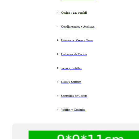
Cocina a gas portátil
Condimenteros y Aceiteros
Cristalería, Vasos y Tazas
Cubiertos de Cocina
Jarras y Botellas
Ollas y Sartenes
Utensilios de Cocina
Vajillas y Cerámica