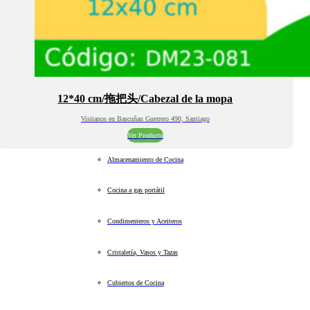
12*40 cm/拖把头/Cabezal de la mopa
Visitanos en Bascuñan Guerrero 490, Santiago
Ver Producto
Almacenamiento de Cocina
Cocina a gas portátil
Condimenteros y Aceiteros
Cristalería, Vasos y Tazas
Cubiertos de Cocina