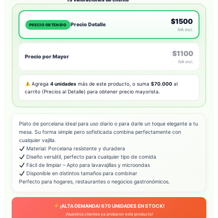
$1500
Precio Detalle
PRECIO OBTENIDO
IVA incl.
$1100
Precio por Mayor
IVA incl.
Agrega
4 unidades
más de este producto, o suma
$70.000
al
carrito (Precios al Detalle) para obtener precio mayorista.
Plato de porcelana ideal para uso diario o para darle un toque elegante a tu
mesa. Su forma simple pero sofisticada combina perfectamente con
cualquier vajilla.
Material: Porcelana resistente y duradera
Diseño versátil, perfecto para cualquier tipo de comida
Fácil de limpiar – Apto para lavavajillas y microondas
Disponible en distintos tamaños para combinar
Perfecto para hogares, restaurantes o negocios gastronómicos.
¡ALTA DEMANDA!
670
UNIDADES EN STOCK!
¡Nuestros clientes ya probaron este producto!