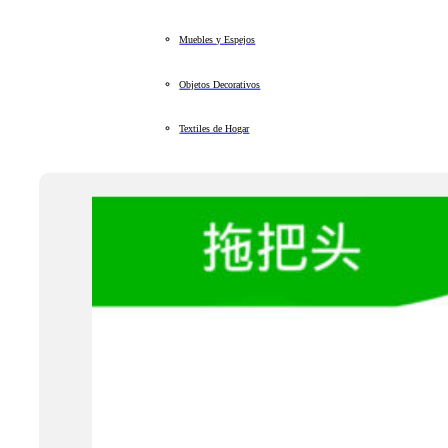
Muebles y Espejos
Objetos Decorativos
Textiles de Hogar