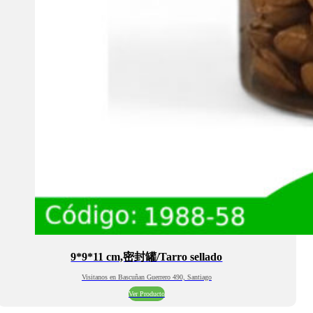
9*9*11 cm,密封罐/Tarro sellado
Visitanos en Bascuñan Guerrero 490, Santiago
Ver Producto