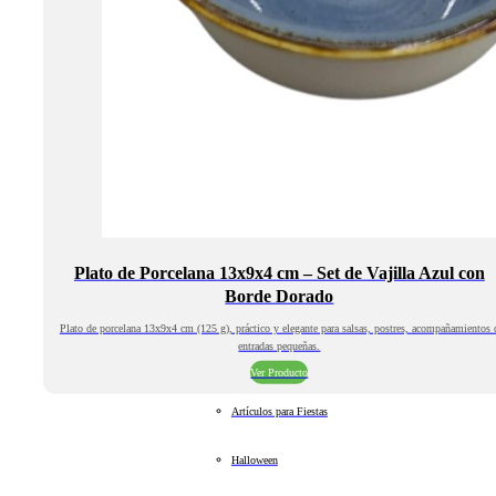
Plato de Porcelana 13x9x4 cm – Set de Vajilla Azul con
Borde Dorado
Plato de porcelana 13x9x4 cm (125 g), práctico y elegante para salsas, postres, acompañamientos 
entradas pequeñas.
Ver Producto
Artículos para Fiestas
Halloween