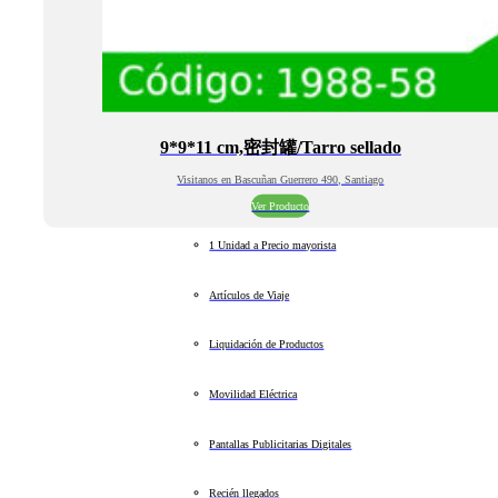
9*9*11 cm,密封罐/Tarro sellado
Visitanos en Bascuñan Guerrero 490, Santiago
Ver Producto
1 Unidad a Precio mayorista
Artículos de Viaje
Liquidación de Productos
Movilidad Eléctrica
Pantallas Publicitarias Digitales
Recién llegados