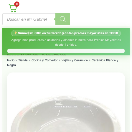
0
Búsqueda
de
productos
Suma $70.000 en tu Carrito y obtén precios mayoristas en TODO
Agrega mas productos o unidades y alcanza la meta para Precios Mayoristas
desde 1 unidad.
Progreso:
$0
/ $70.000 — Te faltan
$70.000
.
Inicio
>
Tienda
>
Cocina y Comedor
>
Vajillas y Cerámica
>
Cerámica Blanca y
Negra