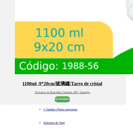
1100ml ,9*20cm/玻璃罐/Tarro de cristal
Visitanos en Bascuñan Guerrero 490, Santiago
Ver Producto
1 Unidad a Precio mayorista
Artículos de Viaje