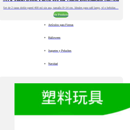
Set de 2 tazas doble pared 400 ml sin asa, tamaño 8×14 cm. Ideales para café largo, té o bebidas…
Ver Producto
Artículos para Fiestas
Halloween
Juguetes y Peluches
Navidad