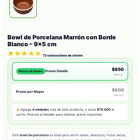
Bowl de Porcelana Marrón con Borde
Blanco – 9×5 cm
72
valoraciónes de cliente
$850
Precio Detalle
PRECIO OBTENIDO
IVA incl.
$600
Precio por Mayor
IVA incl.
Agrega
4 unidades
más de este producto, o suma
$70.000
al
carrito (Precios al Detalle) para obtener precio mayorista.
Este
bowl de porcelana
es ideal para servir salsas, aderezos, frutos secos,