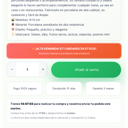
porciones pequeñas o acompañamientos. Su tamaño compacto y diseño
elegante lo hacen perfecto para complementar cualquier mesa, ya sea en
casa o en restaurantes. Fabricado en porcelana de alta calidad, es
resistente y fácil de limpiar.
Medidas: 9×5 cm
Material: Porcelana esmaltada de alta resistencia
Diseño: Pequeño, práctico y elegante
Ideal para: Salsas, dips, frutos secos, azúcar, especias, postres mini
¡ALTA DEMANDA!
671
UNIDADES EN STOCK!
¡Nuestros clientes ya probaron este producto!
−
+
Añadir al carrito
Pago 100% seguro
Devolución 15 días
Garantía 3 meses
Tienes
14:47:01
para realizar tu compra y nosotros enviar tu pedido este
martes
.
Compra hoy antes de las
17:00
y despachamos el
martes
.
La fecha en que recibas dependerá de tu ubicación y transporte (1 a 4 días).