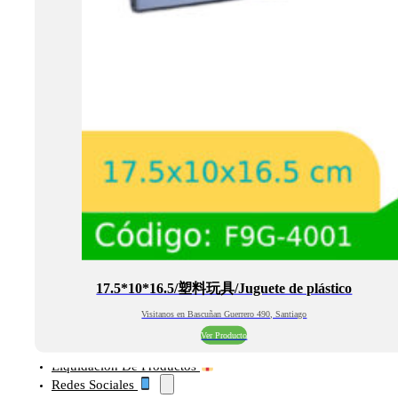
17.5*10*16.5/塑料玩具/Juguete de plástico
Visitanos en Bascuñan Guerrero 490, Santiago
Ver Producto
Liquidación De Productos
Redes Sociales