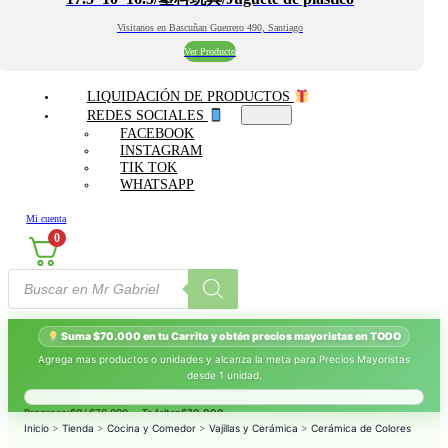
Visitanos en Bascuñan Guerrero 490, Santiago
Ver Producto
LIQUIDACIÓN DE PRODUCTOS
REDES SOCIALES
FACEBOOK
INSTAGRAM
TIK TOK
WHATSAPP
Mi cuenta
0
Búsqueda
de
productos
Suma $70.000 en tu Carrito y obtén precios mayoristas en TODO
Agrega mas productos o unidades y alcanza la meta para Precios Mayoristas
desde 1 unidad.
Progreso:
$0
/ $70.000 — Te faltan
$70.000
.
Inicio
>
Tienda
>
Cocina y Comedor
>
Vajillas y Cerámica
>
Cerámica de Colores