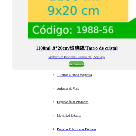
1100ml ,9*20cm/玻璃罐/Tarro de cristal
Visitanos en Bascuñan Guerrero 490, Santiago
Ver Producto
1 Unidad a Precio mayorista
Artículos de Viaje
Liquidación de Productos
Movilidad Eléctrica
Pantallas Publicitarias Digitales