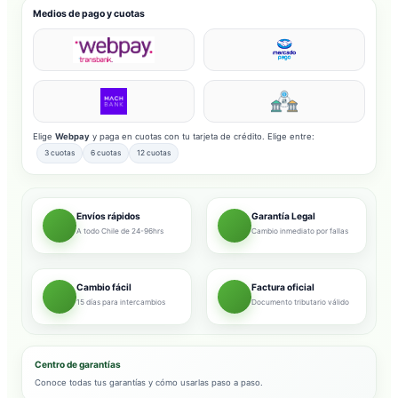
Medios de pago y cuotas
Elige
Webpay
y paga en cuotas con tu tarjeta de crédito. Elige entre:
3 cuotas
6 cuotas
12 cuotas
Envíos rápidos
Garantía Legal
A todo Chile de 24-96hrs
Cambio inmediato por fallas
Cambio fácil
Factura oficial
15 días para intercambios
Documento tributario válido
Centro de garantías
Conoce todas tus garantías y cómo usarlas paso a paso.