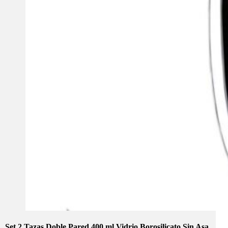
Set 2 Tazas Doble Pared 400 ml Vidrio Borosilicato Sin Asa