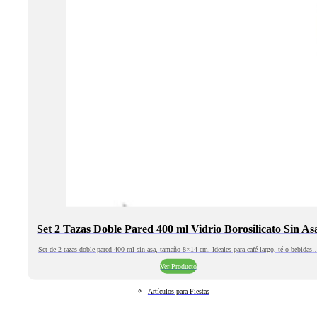
Set 2 Tazas Doble Pared 400 ml Vidrio Borosilicato Sin As
Set de 2 tazas doble pared 400 ml sin asa, tamaño 8×14 cm. Ideales para café largo, té o bebidas
Ver Producto
Artículos para Fiestas