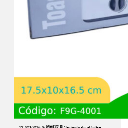
17.5*10*16.5/塑料玩具/Juguete de plástico