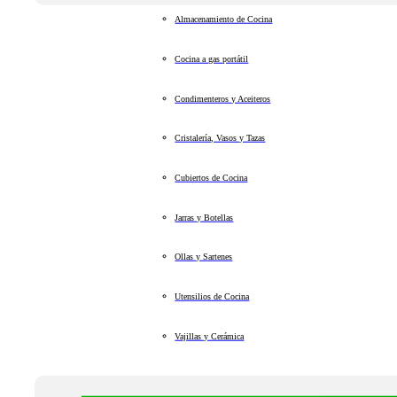
Almacenamiento de Cocina
Cocina a gas portátil
Condimenteros y Aceiteros
Cristalería, Vasos y Tazas
Cubiertos de Cocina
Jarras y Botellas
Ollas y Sartenes
Utensilios de Cocina
Vajillas y Cerámica