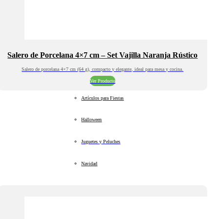
Salero de Porcelana 4×7 cm – Set Vajilla Naranja Rústico
Salero de porcelana 4×7 cm (64 g), compacto y elegante, ideal para mesa y cocina.
Ver Producto
Artículos para Fiestas
Halloween
Juguetes y Peluches
Navidad