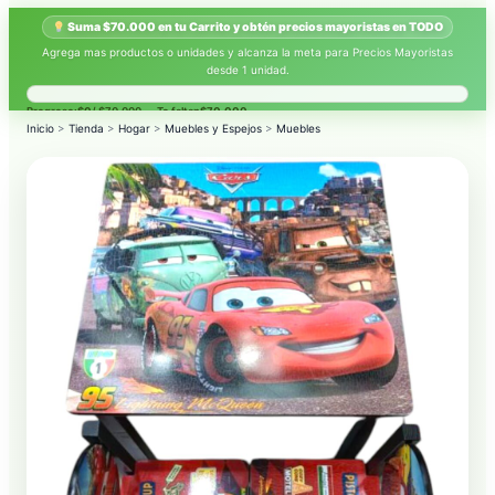
Suma $70.000 en tu Carrito y obtén precios mayoristas en TODO
Agrega mas productos o unidades y alcanza la meta para Precios Mayoristas
desde 1 unidad.
Progreso:
$0
/ $70.000 — Te faltan
$70.000
.
Inicio
>
Tienda
>
Hogar
>
Muebles y Espejos
>
Muebles