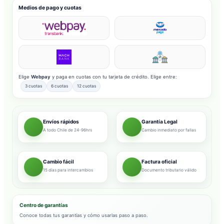
Medios de pago y cuotas
Elige
Webpay
y paga en cuotas con tu tarjeta de crédito. Elige entre:
3 cuotas
6 cuotas
12 cuotas
Envíos rápidos
Garantía Legal
A todo Chile de 24-96hrs
Cambio inmediato por fallas
Cambio fácil
Factura oficial
15 días para intercambios
Documento tributario válido
Centro de garantías
Conoce todas tus garantías y cómo usarlas paso a paso.