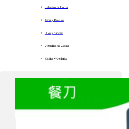
Cubiertos de Cocina
Jarras y Botellas
Ollas y Sartenes
Utensilios de Cocina
Vajillas y Cerámica