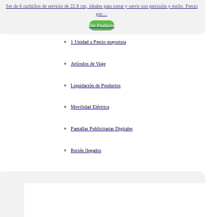
Set de 6 cuchillos de servicio de 22.8 cm, ideales para cortar y servir con precisión y estilo. Precio
por…
Ver Producto
1 Unidad a Precio mayorista
Artículos de Viaje
Liquidación de Productos
Movilidad Eléctrica
Pantallas Publicitarias Digitales
Recién llegados