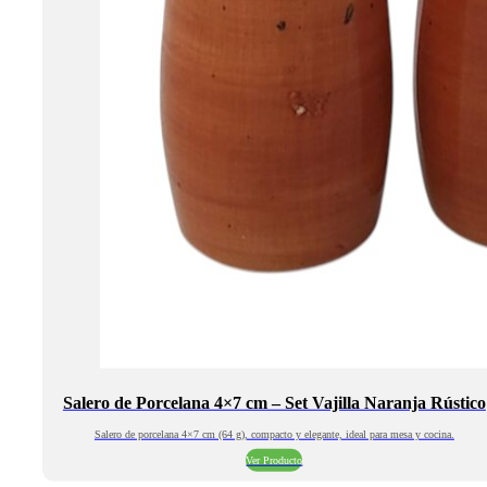
Salero de Porcelana 4×7 cm – Set Vajilla Naranja Rústico
Salero de porcelana 4×7 cm (64 g), compacto y elegante, ideal para mesa y cocina.
Ver Producto