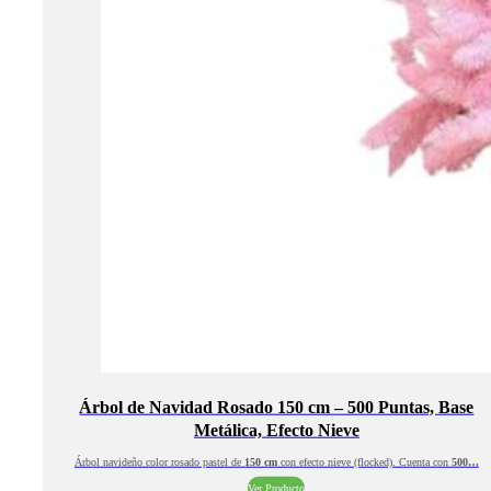
Árbol de Navidad Rosado 150 cm – 500 Puntas, Base
Metálica, Efecto Nieve
Árbol navideño color rosado pastel de
150 cm
con efecto nieve (flocked). Cuenta con
500…
Ver Producto