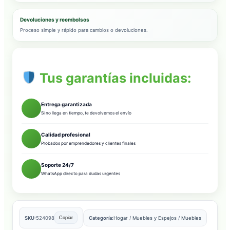
Devoluciones y reembolsos
Proceso simple y rápido para cambios o devoluciones.
Tus garantías incluidas:
Entrega garantizada
Si no llega en tiempo, te devolvemos el envío
Calidad profesional
Probados por emprendedores y clientes finales
Soporte 24/7
WhatsApp directo para dudas urgentes
SKU:
524098
Categoría:
Hogar
/
Muebles y Espejos
/
Muebles
Copiar