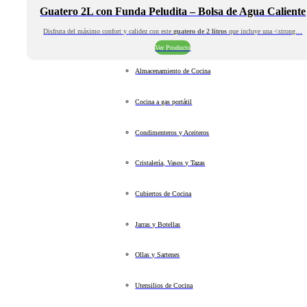
Guatero 2L con Funda Peludita – Bolsa de Agua Caliente
Disfruta del máximo confort y calidez con este
guatero de 2 litros
que incluye una <strong…
Ver Producto
Almacenamiento de Cocina
Cocina a gas portátil
Condimenteros y Aceiteros
Cristalería, Vasos y Tazas
Cubiertos de Cocina
Jarras y Botellas
Ollas y Sartenes
Utensilios de Cocina