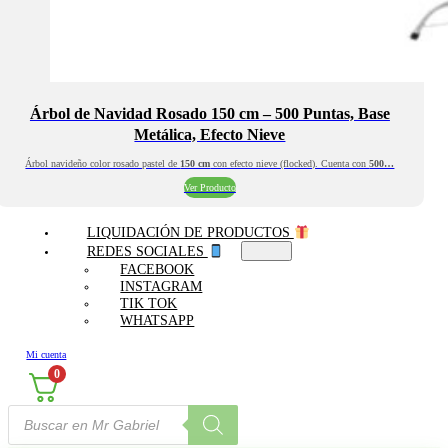
Árbol de Navidad Rosado 150 cm – 500 Puntas, Base
Metálica, Efecto Nieve
Árbol navideño color rosado pastel de
150 cm
con efecto nieve (flocked). Cuenta con
500…
Ver Producto
LIQUIDACIÓN DE PRODUCTOS
REDES SOCIALES
FACEBOOK
INSTAGRAM
TIK TOK
WHATSAPP
Mi cuenta
0
Búsqueda
de
productos