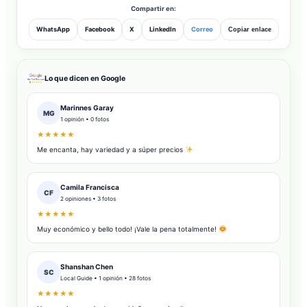
Compartir en:
WhatsApp
Facebook
X
LinkedIn
Correo
Copiar enlace
Lo que dicen en Google
Marinnes Garay
MG
1 opinión • 0 fotos
★★★★★
Me encanta, hay variedad y a súper precios
Camila Francisca
CF
2 opiniones • 3 fotos
★★★★★
Muy económico y bello todo! ¡Vale la pena totalmente!
Shanshan Chen
SC
Local Guide • 1 opinión • 28 fotos
★★★★★