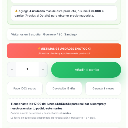
Agrega
4 unidades
más de este producto, o suma
$70.000
al
carrito (Precios al Detalle) para obtener precio mayorista.
Visitanos en Bascuñan Guerrero 490, Santiago
¡ÚLTIMAS
95
UNIDADES EN STOCK!
¡Nuestros clientes ya probaron este producto!
−
+
Añadir al carrito
Pago 100% seguro
Devolución 15 días
Garantía 3 meses
Tienes hasta las
17:00 del lunes
(
32:56:46
) para realizar tu compra y
nosotros enviar tu pedido este
martes
.
Compra este fin de semana y despachamos el
martes
.
La fecha en que recibas dependerá de tu ubicación y transporte (1 a 4 días).