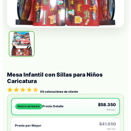
Mesa Infantil con Sillas para Niños
Caricatura
50
valoraciónes de cliente
$58.350
Precio Detalle
PRECIO OBTENIDO
IVA incl.
$41.650
Precio por Mayor
IVA incl.