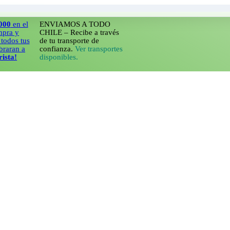
 el
ENVIAMOS A TODO
CHILE – Recibe a través
tus
de tu transporte de
 a
confianza.
Ver transportes
disponibles.