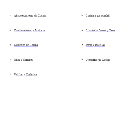
Almacenamiento de Cocina
Cocina a gas portátil
Condimenteros y Aceiteros
Cristalería, Vasos y Tazas
Cubiertos de Cocina
Jarras y Botellas
Ollas y Sartenes
Utensilios de Cocina
Vajillas y Cerámica