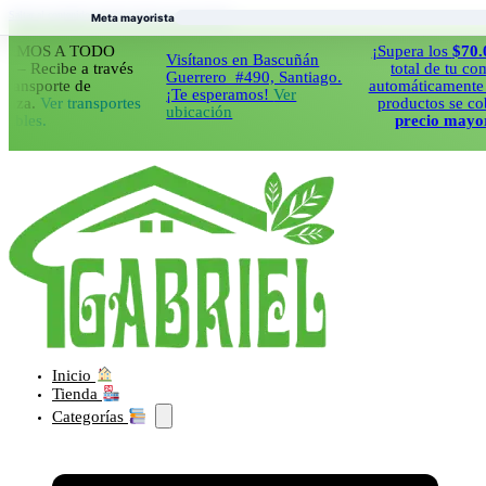
Saltar al contenido principal
Saltar al pie de página
Meta mayorista
S A TODO
¡Supera los
$70.000
en
Visítanos en Bascuñán
cibe a través
total de tu compra y
Guerrero #490, Santiago.
porte de
automáticamente todos 
¡Te esperamos!
Ver
Ver transportes
productos se cobraran
ubicación
.
precio mayorista!
Inicio
Tienda
Categorías