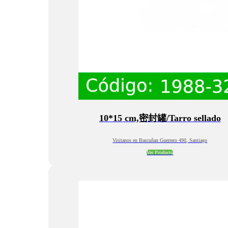
10*15 cm,密封罐/Tarro sellado
Visitanos en Bascuñan Guerrero 490, Santiago
Ver Producto