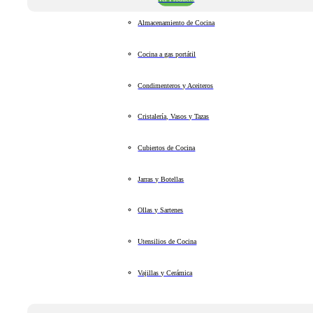
Almacenamiento de Cocina
Cocina a gas portátil
Condimenteros y Aceiteros
Cristalería, Vasos y Tazas
Cubiertos de Cocina
Jarras y Botellas
Ollas y Sartenes
Utensilios de Cocina
Vajillas y Cerámica