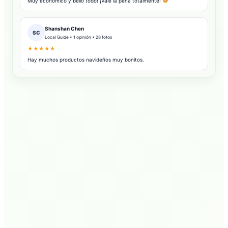
Muy económico y bello todo! ¡Vale la pena totalmente!
Shanshan Chen
SC
Local Guide • 1 opinión • 28 fotos
★★★★★
Hay muchos productos navideños muy bonitos.