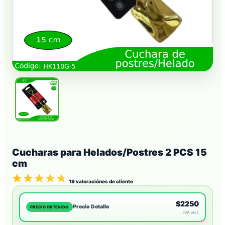
Cucharas para Helados/Postres 2 PCS 15
cm
19
valoraciónes de cliente
$2250
Precio Detalle
PRECIO OBTENIDO
IVA incl.