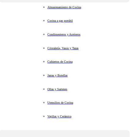
Almacenamiento de Cocina
Cocina a gas portátil
Condimenteros y Aceiteros
Cristalería, Vasos y Tazas
Cubiertos de Cocina
Jarras y Botellas
Ollas y Sartenes
Utensilios de Cocina
Vajillas y Cerámica