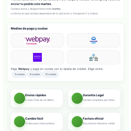
enviar tu pedido este
martes
.
Compra ahora y despachamos este
martes
.
La fecha en que recibas dependerá de tu ubicación y transporte (1 a 4 días).
Medios de pago y cuotas
Elige
Webpay
y paga en cuotas con tu tarjeta de crédito. Elige entre:
3 cuotas
6 cuotas
12 cuotas
Envíos rápidos
Garantía Legal
A todo Chile de 24-96hrs
Cambio inmediato por fallas
Cambio fácil
Factura oficial
15 días para intercambios
Documento tributario válido