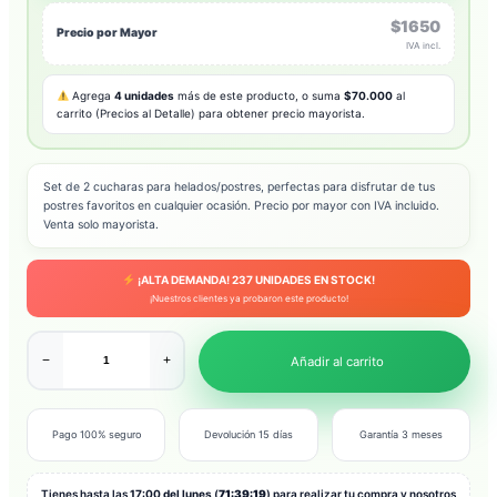
$1650
Precio por Mayor
IVA incl.
Agrega
4 unidades
más de este producto, o suma
$70.000
al
carrito (Precios al Detalle) para obtener precio mayorista.
Set de 2 cucharas para helados/postres, perfectas para disfrutar de tus
postres favoritos en cualquier ocasión. Precio por mayor con IVA incluido.
Venta solo mayorista.
¡ALTA DEMANDA!
237
UNIDADES EN STOCK!
¡Nuestros clientes ya probaron este producto!
−
+
Añadir al carrito
Pago 100% seguro
Devolución 15 días
Garantía 3 meses
Tienes hasta las
17:00 del lunes
(
71:39:17
) para realizar tu compra y nosotros