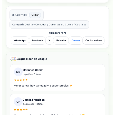
SKU:
HK110G-5
Copiar
Categoría:
Cocina y Comedor
/
Cubiertos de Cocina
/
Cucharas
Compartir en:
WhatsApp
Facebook
X
LinkedIn
Correo
Copiar enlace
Lo que dicen en Google
Marinnes Garay
MG
1 opinión • 0 fotos
★★★★★
Me encanta, hay variedad y a súper precios
Camila Francisca
CF
2 opiniones • 3 fotos
★★★★★