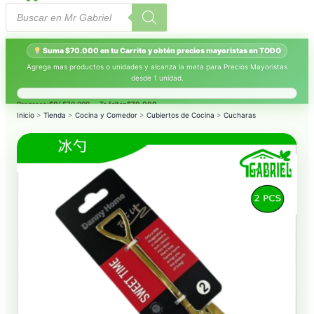
Búsqueda
de
productos
Suma $70.000 en tu Carrito y obtén precios mayoristas en TODO
Agrega mas productos o unidades y alcanza la meta para Precios Mayoristas
desde 1 unidad.
Progreso:
$0
/ $70.000 — Te faltan
$70.000
.
Inicio
>
Tienda
>
Cocina y Comedor
>
Cubiertos de Cocina
>
Cucharas