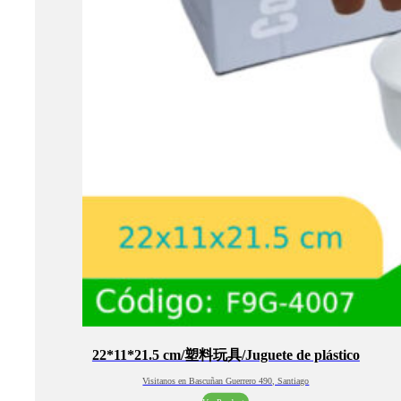
22*11*21.5 cm/塑料玩具/Juguete de plástico
Visitanos en Bascuñan Guerrero 490, Santiago