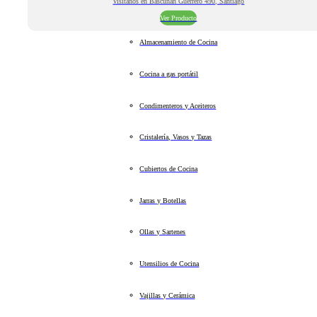
Visitanos en Bascuñan Guerrero 490, Santiago
Ver Producto
Almacenamiento de Cocina
Cocina a gas portátil
Condimenteros y Aceiteros
Cristalería, Vasos y Tazas
Cubiertos de Cocina
Jarras y Botellas
Ollas y Sartenes
Utensilios de Cocina
Vajillas y Cerámica