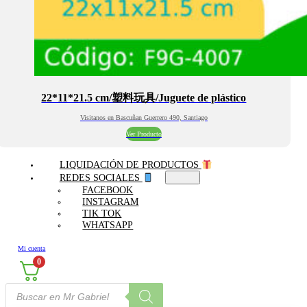
22*11*21.5 cm/塑料玩具/Juguete de plástico
Visitanos en Bascuñan Guerrero 490, Santiago
Ver Producto
LIQUIDACIÓN DE PRODUCTOS
REDES SOCIALES
FACEBOOK
INSTAGRAM
TIK TOK
WHATSAPP
Mi cuenta
0
Búsqueda
de
productos