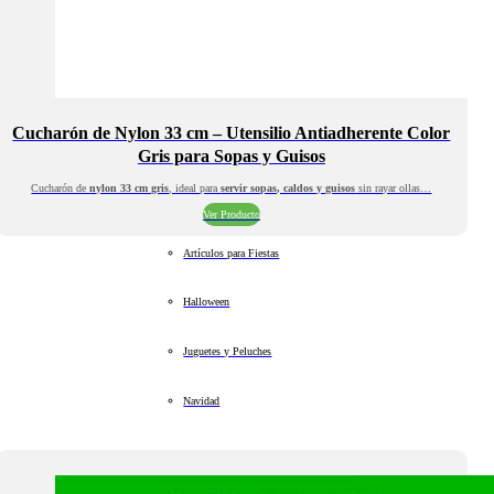
Cucharón de Nylon 33 cm – Utensilio Antiadherente Color
Gris para Sopas y Guisos
Cucharón de
nylon 33 cm gris
, ideal para
servir sopas, caldos y guisos
sin rayar ollas…
Ver Producto
Artículos para Fiestas
Halloween
Juguetes y Peluches
Navidad