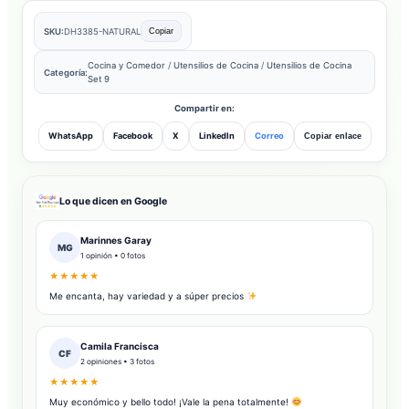
SKU:
DH3385-NATURAL
Copiar
Cocina y Comedor
/
Utensilios de Cocina
/
Utensilios de Cocina
Categoría:
Set 9
Compartir en:
WhatsApp
Facebook
X
LinkedIn
Correo
Copiar enlace
Lo que dicen en Google
Marinnes Garay
MG
1 opinión • 0 fotos
★★★★★
Me encanta, hay variedad y a súper precios
Camila Francisca
CF
2 opiniones • 3 fotos
★★★★★
Muy económico y bello todo! ¡Vale la pena totalmente!