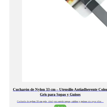
Cucharón de Nylon 33 cm – Utensilio Antiadherente Colo
Gris para Sopas y Guisos
Cucharón de
nylon 33 cm gris
, ideal para
servir sopas, caldos y guisos
sin rayar ollas…