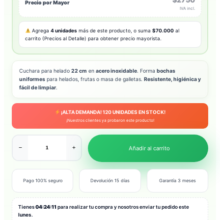
Precio por Mayor
IVA incl.
Agrega
4 unidades
más de este producto, o suma
$70.000
al
carrito (Precios al Detalle) para obtener precio mayorista.
Cuchara para helado
22 cm
en
acero inoxidable
. Forma
bochas
uniformes
para helados, frutas o masa de galletas.
Resistente, higiénica y
fácil de limpiar
.
¡ALTA DEMANDA!
120
UNIDADES EN STOCK!
¡Nuestros clientes ya probaron este producto!
−
+
Añadir al carrito
Pago 100% seguro
Devolución 15 días
Garantía 3 meses
Tienes
04:24:09
para realizar tu compra y nosotros enviar tu pedido este
lunes
.