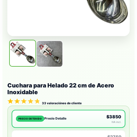
Cuchara para Helado 22 cm de Acero
Inoxidable
33
valoraciónes de cliente
$3850
Precio Detalle
PRECIO OBTENIDO
IVA incl.
$2750