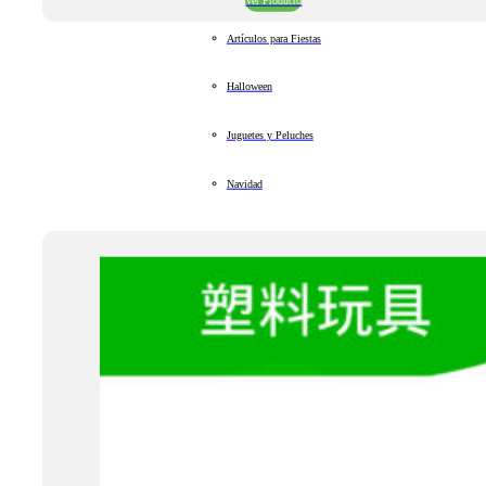
Ver Producto
Artículos para Fiestas
Halloween
Juguetes y Peluches
Navidad