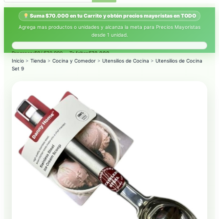
Suma $70.000 en tu Carrito y obtén precios mayoristas en TODO
Agrega mas productos o unidades y alcanza la meta para Precios Mayoristas
desde 1 unidad.
Progreso:
$0
/ $70.000 — Te faltan
$70.000
.
Inicio
>
Tienda
>
Cocina y Comedor
>
Utensilios de Cocina
>
Utensilios de Cocina
Set 9