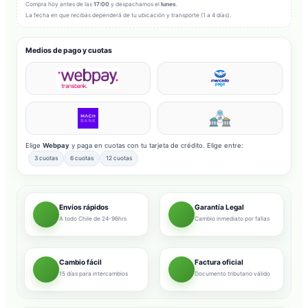
Compra hoy antes de las
17:00
y despachamos el
lunes
.
La fecha en que recibas dependerá de tu ubicación y transporte (1 a 4 días).
Medios de pago y cuotas
Elige
Webpay
y paga en cuotas con tu tarjeta de crédito. Elige entre:
3 cuotas
6 cuotas
12 cuotas
Envíos rápidos
Garantía Legal
A todo Chile de 24-96hrs
Cambio inmediato por fallas
Cambio fácil
Factura oficial
15 días para intercambios
Documento tributario válido