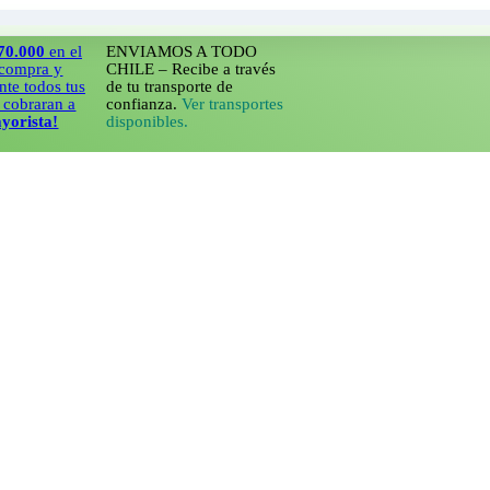
0
en el
ENVIAMOS A TODO
ra y
CHILE – Recibe a través
dos tus
de tu transporte de
aran a
confianza.
Ver transportes
ta!
disponibles.