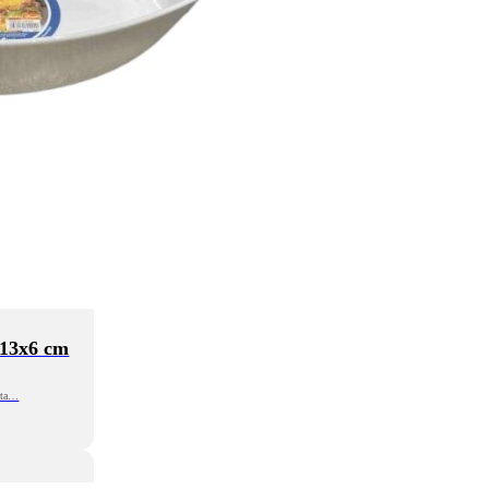
x13x6 cm
cta…