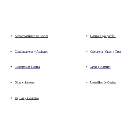
Almacenamiento de Cocina
Cocina a gas portátil
Condimenteros y Aceiteros
Cristalería, Vasos y Tazas
Cubiertos de Cocina
Jarras y Botellas
Ollas y Sartenes
Utensilios de Cocina
Vajillas y Cerámica