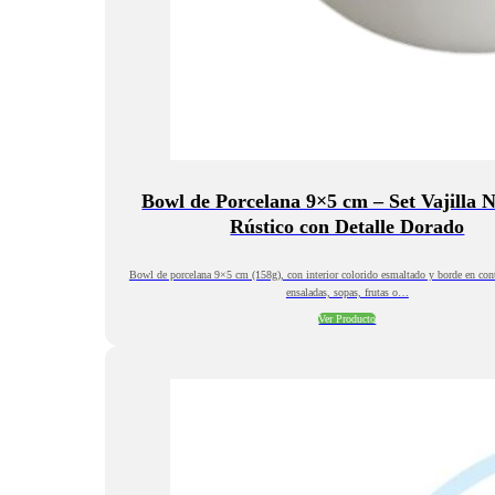
Bowl de Porcelana 9×5 cm – Set Vajilla 
Rústico con Detalle Dorado
Bowl de porcelana 9×5 cm (158g), con interior colorido esmaltado y borde en contr
ensaladas, sopas, frutas o…
Ver Producto