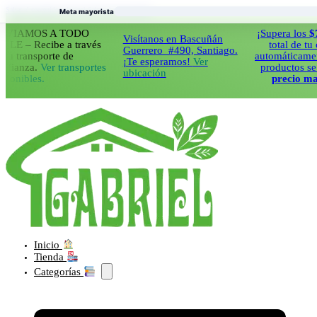
Saltar al contenido principal
Saltar al pie de página
Meta mayorista
MOS A TODO
¡Supera los
$70.00
Visítanos en Bascuñán
 Recibe a través
total de tu comp
Guerrero #490, Santiago.
ransporte de
automáticamente to
¡Te esperamos!
Ver
za.
Ver transportes
productos se cobr
ubicación
bles.
precio mayoris
Inicio
Tienda
Categorías