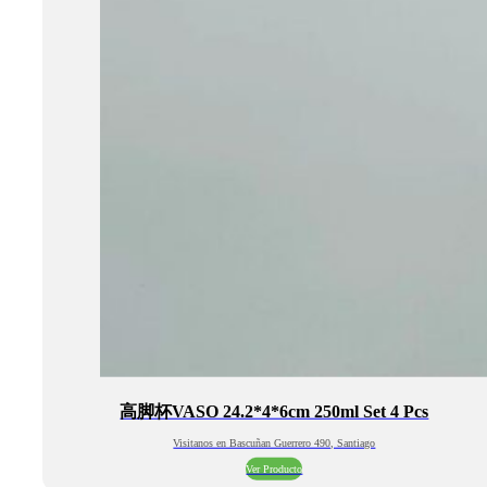
高脚杯VASO 24.2*4*6cm 250ml Set 4 Pcs
Visitanos en Bascuñan Guerrero 490, Santiago
Ver Producto