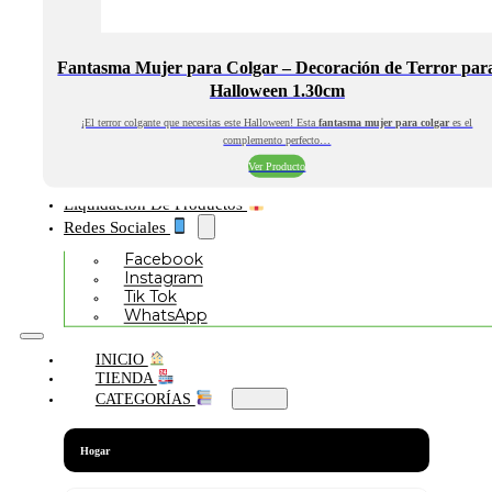
Fantasma Mujer para Colgar – Decoración de Terror par
Halloween 1.30cm
¡El terror colgante que necesitas este Halloween! Esta
fantasma mujer para colgar
es el
complemento perfecto…
Ver Producto
Liquidación De Productos
Redes Sociales
Facebook
Instagram
Tik Tok
WhatsApp
INICIO
TIENDA
CATEGORÍAS
Hogar