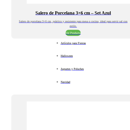
Salero de Porcelana 3×6 cm – Set Azul
Salero de porcelana 3×6 cm, práctico y resistente para mesa o cocina, ideal para servir sal con
estilo.
Ver Producto
Artículos para Fiestas
Halloween
Juguetes y Peluches
Navidad