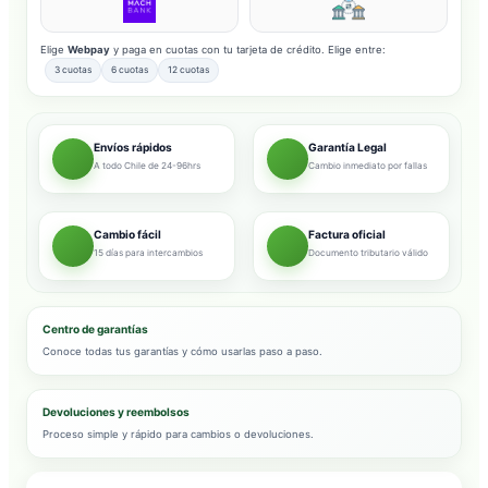
Elige
Webpay
y paga en cuotas con tu tarjeta de crédito. Elige entre:
3 cuotas
6 cuotas
12 cuotas
Envíos rápidos
Garantía Legal
A todo Chile de 24-96hrs
Cambio inmediato por fallas
Cambio fácil
Factura oficial
15 días para intercambios
Documento tributario válido
Centro de garantías
Conoce todas tus garantías y cómo usarlas paso a paso.
Devoluciones y reembolsos
Proceso simple y rápido para cambios o devoluciones.