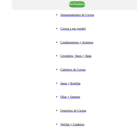
Ver Producto
Almacenamiento de Cocina
Cocina a gas portátil
Condimenteros y Aceiteros
Cristalería, Vasos y Tazas
Cubiertos de Cocina
Jarras y Botellas
Ollas y Sartenes
Utensilios de Cocina
Vajillas y Cerámica