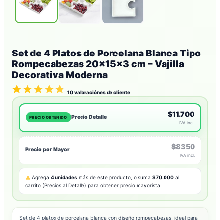
Set de 4 Platos de Porcelana Blanca Tipo
Rompecabezas 20x15x3 cm – Vajilla
Decorativa Moderna
10
valoraciónes de cliente
$11.700
Precio Detalle
PRECIO OBTENIDO
IVA incl.
$8350
Precio por Mayor
IVA incl.
Agrega
4 unidades
más de este producto, o suma
$70.000
al
carrito (Precios al Detalle) para obtener precio mayorista.
Set de 4 platos de porcelana blanca con diseño rompecabezas, ideal para