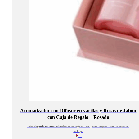
Aromatizador con Difusor en varillas y Rosas de Jabón
con Caja de Regalo – Rosado
Este
elegante set aromatizador
es un regalo ideal para cualquier ocasión especial.
Incluye:
…