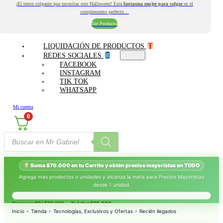
¡El terror colgante que necesitas este Halloween! Esta
fantasma mujer para colgar
es el
complemento perfecto…
Ver Producto
LIQUIDACIÓN DE PRODUCTOS
REDES SOCIALES
FACEBOOK
INSTAGRAM
TIK TOK
WHATSAPP
Mi cuenta
0
Búsqueda
de
productos
Suma $70.000 en tu Carrito y obtén precios mayoristas en TODO
Agrega mas productos o unidades y alcanza la meta para Precios Mayoristas
desde 1 unidad.
Progreso:
$0
/ $70.000 — Te faltan
$70.000
.
Inicio
>
Tienda
>
Tecnologías, Exclusivos y Ofertas
>
Recién llegados