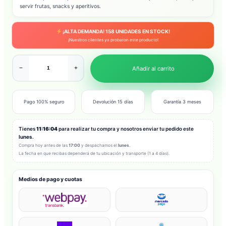
servir frutas, snacks y aperitivos.
¡ALTA DEMANDA!
158
UNIDADES EN STOCK!
¡Nuestros clientes ya probaron este producto!
−
+
Añadir al carrito
Pago 100% seguro
Devolución 15 días
Garantía 3 meses
Tienes
11:16:02
para realizar tu compra y nosotros enviar tu pedido este
lunes
.
Compra hoy antes de las
17:00
y despachamos el
lunes
.
La fecha en que recibas dependerá de tu ubicación y transporte (1 a 4 días).
Medios de pago y cuotas