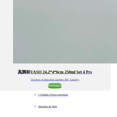
高脚杯VASO 24.2*4*6cm 250ml Set 4 Pcs
Visitanos en Bascuñan Guerrero 490, Santiago
Ver Producto
1 Unidad a Precio mayorista
Artículos de Viaje