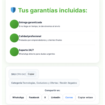
Tus garantías incluidas:
Entrega garantizada
Si no llega en tiempo, te devolvemos el envío
Calidad profesional
Probados por emprendedores y clientes finales
Soporte 24/7
WhatsApp directo para dudas urgentes
SKU:
CPK-042
Copiar
Categoría:
Tecnologías, Exclusivos y Ofertas
/
Recién llegados
Compartir en:
WhatsApp
Facebook
X
LinkedIn
Correo
Copiar enlace