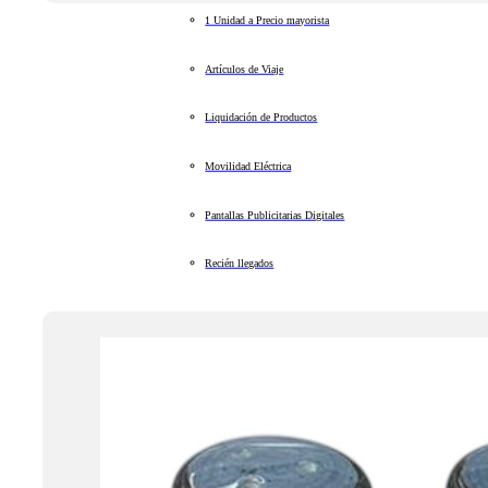
1 Unidad a Precio mayorista
Artículos de Viaje
Liquidación de Productos
Movilidad Eléctrica
Pantallas Publicitarias Digitales
Recién llegados