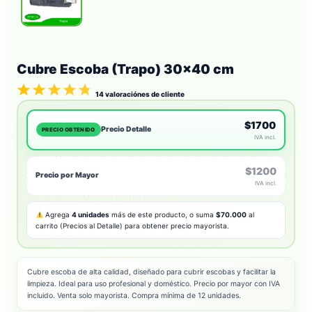
Cubre Escoba (Trapo) 30×40 cm
14
valoraciónes de cliente
$1700
Precio Detalle
PRECIO OBTENIDO
IVA incl.
$1200
Precio por Mayor
IVA incl.
Agrega
4 unidades
más de este producto, o suma
$70.000
al
carrito (Precios al Detalle) para obtener precio mayorista.
Cubre escoba de alta calidad, diseñado para cubrir escobas y facilitar la
limpieza. Ideal para uso profesional y doméstico. Precio por mayor con IVA
incluido. Venta solo mayorista. Compra mínima de 12 unidades.