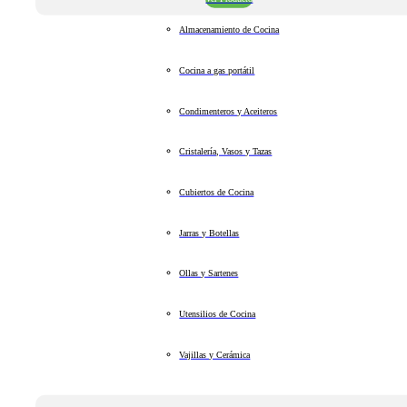
Almacenamiento de Cocina
Cocina a gas portátil
Condimenteros y Aceiteros
Cristalería, Vasos y Tazas
Cubiertos de Cocina
Jarras y Botellas
Ollas y Sartenes
Utensilios de Cocina
Vajillas y Cerámica