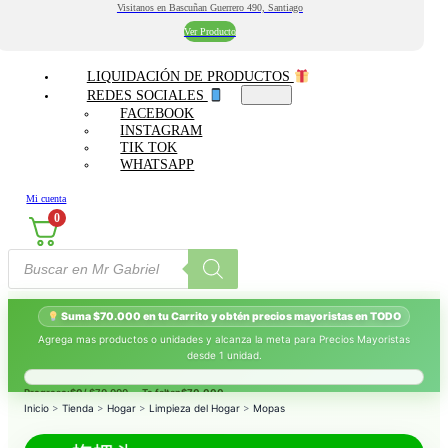
Visitanos en Bascuñan Guerrero 490, Santiago
Ver Producto
LIQUIDACIÓN DE PRODUCTOS
REDES SOCIALES
FACEBOOK
INSTAGRAM
TIK TOK
WHATSAPP
Mi cuenta
0
Búsqueda
de
productos
Suma $70.000 en tu Carrito y obtén precios mayoristas en TODO
Agrega mas productos o unidades y alcanza la meta para Precios Mayoristas
desde 1 unidad.
Progreso:
$0
/ $70.000 — Te faltan
$70.000
.
Inicio
>
Tienda
>
Hogar
>
Limpieza del Hogar
>
Mopas