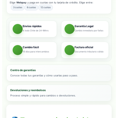
Elige
Webpay
y paga en cuotas con tu tarjeta de crédito. Elige entre:
3 cuotas
6 cuotas
12 cuotas
Envíos rápidos
Garantía Legal
A todo Chile de 24-96hrs
Cambio inmediato por fallas
Cambio fácil
Factura oficial
15 días para intercambios
Documento tributario válido
Centro de garantías
Conoce todas tus garantías y cómo usarlas paso a paso.
Devoluciones y reembolsos
Proceso simple y rápido para cambios o devoluciones.