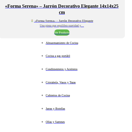
«Forma Serena» – Jarrón Decorativo Elegante 14x14x25
cm
«Forma Serena» – Jarrón Decorativo Elegante
Una pieza que equilibra suavidad y…
Ver Producto
Almacenamiento de Cocina
Cocina a gas portátil
Condimenteros y Aceiteros
Cristalería, Vasos y Tazas
Cubiertos de Cocina
Jarras y Botellas
Ollas y Sartenes