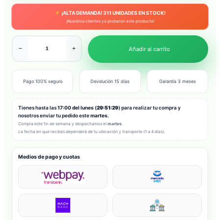
¡ALTA DEMANDA!
311
UNIDADES EN STOCK!
¡Nuestros clientes ya probaron este producto!
−
+
Añadir al carrito
Pago 100% seguro
Devolución 15 días
Garantía 3 meses
Tienes hasta las
17:00 del lunes
(
29:51:27
) para realizar tu compra y nosotros
enviar tu pedido este
martes
.
Compra este fin de semana y despachamos el
martes
.
La fecha en que recibas dependerá de tu ubicación y transporte (1 a 4 días).
Medios de pago y cuotas