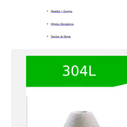
Muebles y Espejos
Objetos Decorativos
Textiles de Hogar