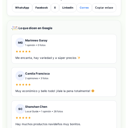
WhatsApp
Facebook
X
LinkedIn
Correo
Copiar enlace
Lo que dicen en Google
Marinnes Garay
MG
1 opinión • 0 fotos
★★★★★
Me encanta, hay variedad y a súper precios
Camila Francisca
CF
2 opiniones • 3 fotos
★★★★★
Muy económico y bello todo! ¡Vale la pena totalmente!
Shanshan Chen
SC
Local Guide • 1 opinión • 28 fotos
★★★★★
Hay muchos productos navideños muy bonitos.