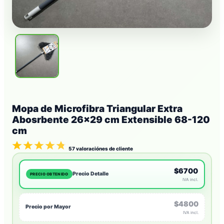
Mopa de Microfibra Triangular Extra
Abosrbente 26×29 cm Extensible 68-120
cm
57
valoraciónes de cliente
$6700
Precio Detalle
PRECIO OBTENIDO
IVA incl.
$4800
Precio por Mayor
IVA incl.