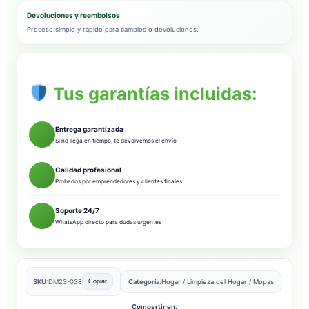
Devoluciones y reembolsos
Proceso simple y rápido para cambios o devoluciones.
Tus garantías incluidas:
Entrega garantizada
Si no llega en tiempo, te devolvemos el envío
Calidad profesional
Probados por emprendedores y clientes finales
Soporte 24/7
WhatsApp directo para dudas urgentes
SKU:
DM23-038
Categoría:
Hogar
/
Limpieza del Hogar
/
Mopas
Copiar
Compartir en: