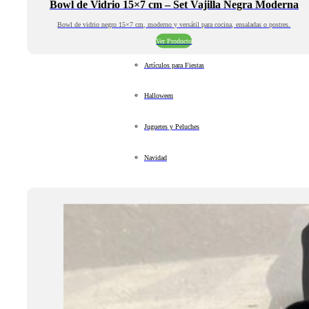
Bowl de Vidrio 15×7 cm – Set Vajilla Negra Moderna
Bowl de vidrio negro 15×7 cm, moderno y versátil para cocina, ensaladas o postres.
Ver Producto
Artículos para Fiestas
Halloween
Juguetes y Peluches
Navidad