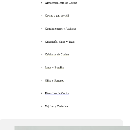
Almacenamiento de Cocina
Cocina a gas portátil
Condimenteros y Aceiteros
Cristalería, Vasos y Tazas
Cubiertos de Cocina
Jarras y Botellas
Ollas y Sartenes
Utensilios de Cocina
Vajillas y Cerámica