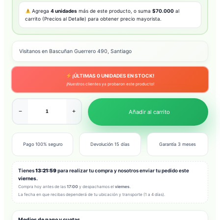
Agrega
4 unidades
más de este producto, o suma
$70.000
al
carrito (Precios al Detalle) para obtener precio mayorista.
Visitanos en Bascuñan Guerrero 490, Santiago
¡ÚLTIMAS
0
UNIDADES EN STOCK!
¡Nuestros clientes ya probaron este producto!
−
+
Añadir al carrito
Pago 100% seguro
Devolución 15 días
Garantía 3 meses
Tienes
13:21:57
para realizar tu compra y nosotros enviar tu pedido este
viernes
.
Compra hoy antes de las
17:00
y despachamos el
viernes
.
La fecha en que recibas dependerá de tu ubicación y transporte (1 a 4 días).
Medios de pago y cuotas