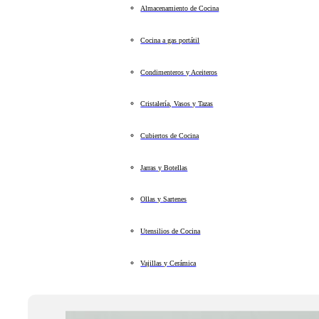
Almacenamiento de Cocina
Cocina a gas portátil
Condimenteros y Aceiteros
Cristalería, Vasos y Tazas
Cubiertos de Cocina
Jarras y Botellas
Ollas y Sartenes
Utensilios de Cocina
Vajillas y Cerámica