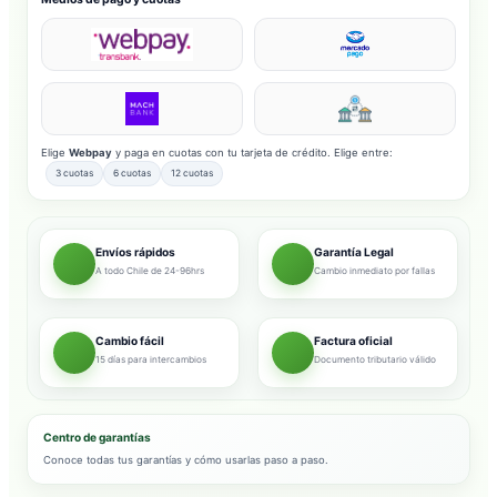
Elige
Webpay
y paga en cuotas con tu tarjeta de crédito. Elige entre:
3 cuotas
6 cuotas
12 cuotas
Envíos rápidos
Garantía Legal
A todo Chile de 24-96hrs
Cambio inmediato por fallas
Cambio fácil
Factura oficial
15 días para intercambios
Documento tributario válido
Centro de garantías
Conoce todas tus garantías y cómo usarlas paso a paso.