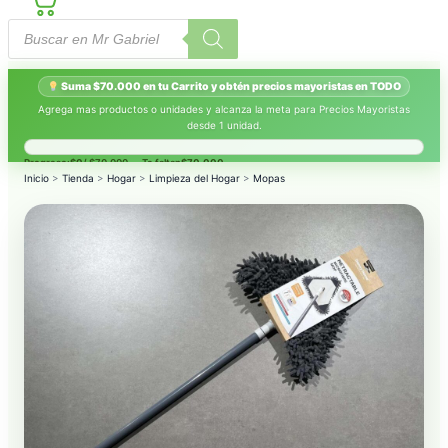
Búsqueda
de
productos
Suma $70.000 en tu Carrito y obtén precios mayoristas en TODO
Agrega mas productos o unidades y alcanza la meta para Precios Mayoristas
desde 1 unidad.
Progreso:
$0
/ $70.000 — Te faltan
$70.000
.
Inicio
>
Tienda
>
Hogar
>
Limpieza del Hogar
>
Mopas