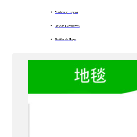
Muebles y Espejos
Objetos Decorativos
Textiles de Hogar