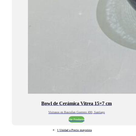
Bowl de Cerámica Vitrea 15×7 cm
Visitanos en Bascuñan Guerrero 490, Santiago
Ver Producto
1 Unidad a Precio mayorista