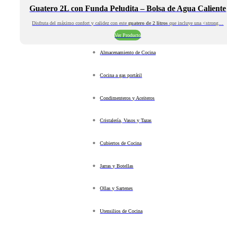
Guatero 2L con Funda Peludita – Bolsa de Agua Caliente
Disfruta del máximo confort y calidez con este
guatero de 2 litros
que incluye una <strong…
Ver Producto
Almacenamiento de Cocina
Cocina a gas portátil
Condimenteros y Aceiteros
Cristalería, Vasos y Tazas
Cubiertos de Cocina
Jarras y Botellas
Ollas y Sartenes
Utensilios de Cocina