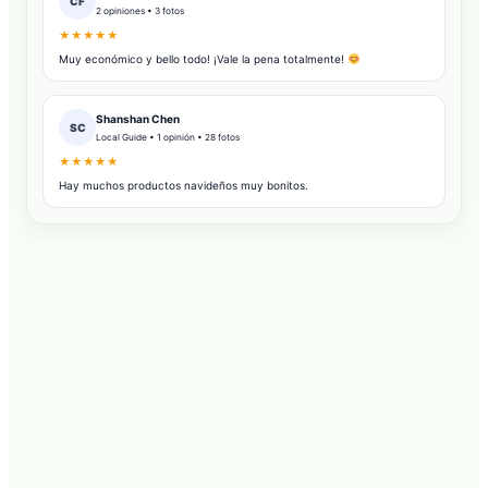
CF
2 opiniones • 3 fotos
★★★★★
Muy económico y bello todo! ¡Vale la pena totalmente!
Shanshan Chen
SC
Local Guide • 1 opinión • 28 fotos
★★★★★
Hay muchos productos navideños muy bonitos.