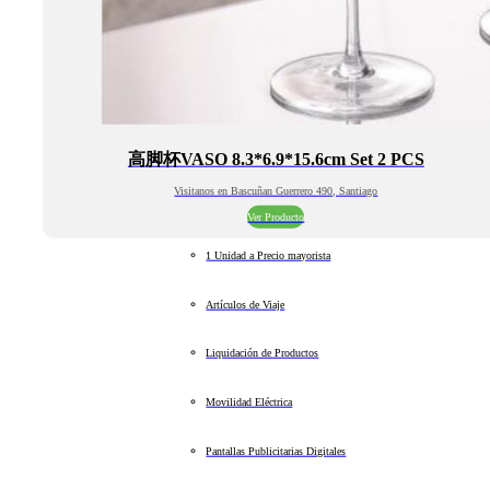
高脚杯VASO 8.3*6.9*15.6cm Set 2 PCS
Visitanos en Bascuñan Guerrero 490, Santiago
Ver Producto
1 Unidad a Precio mayorista
Artículos de Viaje
Liquidación de Productos
Movilidad Eléctrica
Pantallas Publicitarias Digitales