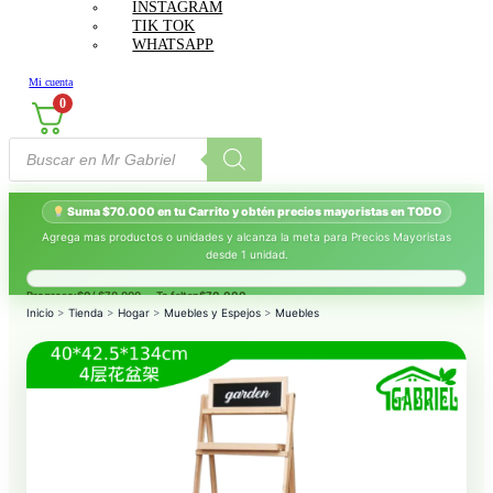
INSTAGRAM
TIK TOK
WHATSAPP
Mi cuenta
0
Búsqueda
de
productos
Suma $70.000 en tu Carrito y obtén precios mayoristas en TODO
Agrega mas productos o unidades y alcanza la meta para Precios Mayoristas
desde 1 unidad.
Progreso:
$0
/ $70.000 — Te faltan
$70.000
.
Inicio
>
Tienda
>
Hogar
>
Muebles y Espejos
>
Muebles