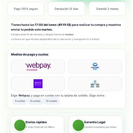
Pago 100% seguro
Devolución 15 días
Garantía 3 meses
Tienes hasta las
17:00 del lunes
(
41:11:10
) para realizar tu compra y nosotros
enviar tu pedido este
martes
.
Compra este fin de semana y despachamos el
martes
.
La fecha en que recibas dependerá de tu ubicación y transporte (1 a 4 días).
Medios de pago y cuotas
Elige
Webpay
y paga en cuotas con tu tarjeta de crédito. Elige entre:
3 cuotas
6 cuotas
12 cuotas
Envíos rápidos
Garantía Legal
A todo Chile de 24-96hrs
Cambio inmediato por fallas