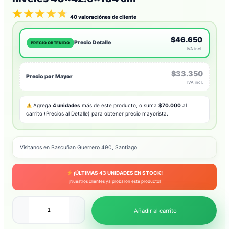
40
valoraciónes de cliente
$46.650
Precio Detalle
PRECIO OBTENIDO
IVA incl.
$33.350
Precio por Mayor
IVA incl.
Agrega
4 unidades
más de este producto, o suma
$70.000
al
carrito (Precios al Detalle) para obtener precio mayorista.
Visitanos en Bascuñan Guerrero 490, Santiago
¡ÚLTIMAS
43
UNIDADES EN STOCK!
¡Nuestros clientes ya probaron este producto!
−
+
Añadir al carrito