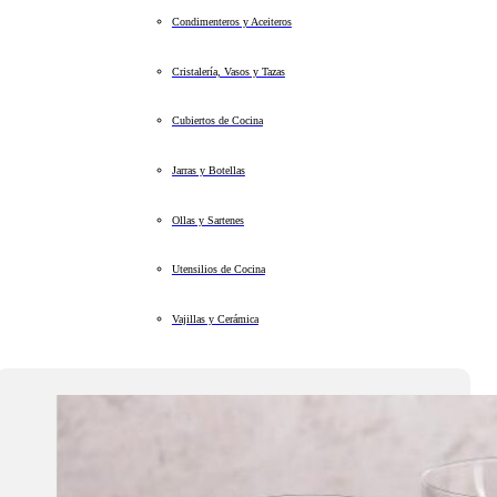
Condimenteros y Aceiteros
Cristalería, Vasos y Tazas
Cubiertos de Cocina
Jarras y Botellas
Ollas y Sartenes
Utensilios de Cocina
Vajillas y Cerámica