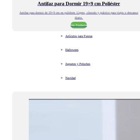
Antifaz para Dormir 19×9 cm Poliéster
Antifaz para dormir de 19×9 cm en poliéster. Ligero, cómodo y práctico para viajes o descanso
diario.
Ver Producto
Artículos para Fiestas
Halloween
Juguetes y Peluches
Navidad