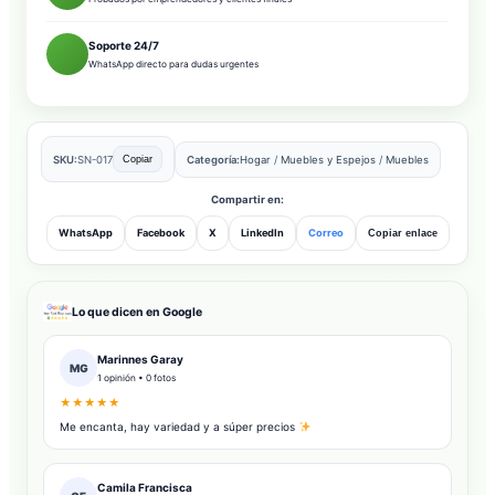
Soporte 24/7
WhatsApp directo para dudas urgentes
SKU:
SN-017
Categoría:
Hogar
/
Muebles y Espejos
/
Muebles
Copiar
Compartir en:
WhatsApp
Facebook
X
LinkedIn
Correo
Copiar enlace
Lo que dicen en Google
Marinnes Garay
MG
1 opinión • 0 fotos
★★★★★
Me encanta, hay variedad y a súper precios
Camila Francisca