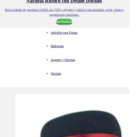
Naranja Rústico con Detalle Dorado
Bowl ovalado de porcelana 15x8x6 cm (140g), elegante y práctico para ensaladas, sopas, frutas o
preparaciones familiares.
Ver Producto
Artículos para Fiestas
Halloween
Juguetes y Peluches
Navidad