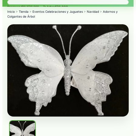
Progreso:
$0
/ $70.000 — Te faltan
$70.000
.
Inicio
>
Tienda
>
Eventos Celebraciones y Juguetes
>
Navidad
>
Adornos y
Colgantes de Árbol