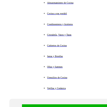
Almacenamiento de Cocina
Cocina a gas portátil
Condimenteros y Aceiteros
Cristalería, Vasos y Tazas
Cubiertos de Cocina
Jarras y Botellas
Ollas y Sartenes
Utensilios de Cocina
Vajillas y Cerámica