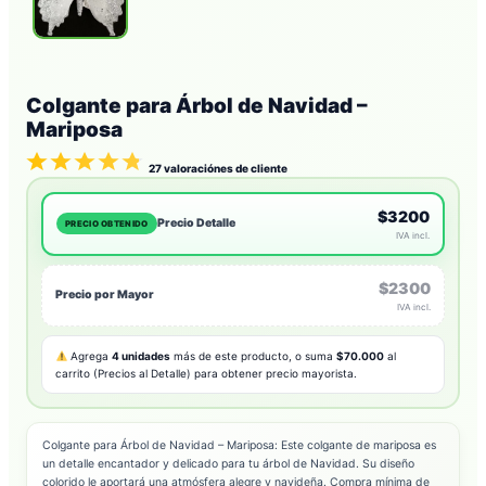
Colgante para Árbol de Navidad –
Mariposa
27
valoraciónes de cliente
$3200
Precio Detalle
PRECIO OBTENIDO
IVA incl.
$2300
Precio por Mayor
IVA incl.
Agrega
4 unidades
más de este producto, o suma
$70.000
al
carrito (Precios al Detalle) para obtener precio mayorista.
Colgante para Árbol de Navidad – Mariposa: Este colgante de mariposa es
un detalle encantador y delicado para tu árbol de Navidad. Su diseño
colorido le aportará una atmósfera alegre y navideña. Compra mínima de