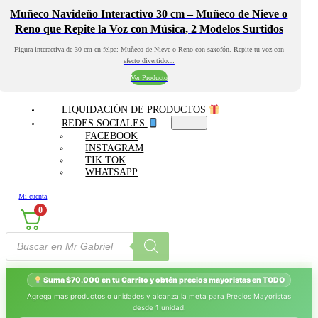
Muñeco Navideño Interactivo 30 cm – Muñeco de Nieve o
Reno que Repite la Voz con Música, 2 Modelos Surtidos
Figura interactiva de 30 cm en felpa: Muñeco de Nieve o Reno con saxofón. Repite tu voz con
efecto divertido…
Ver Producto
LIQUIDACIÓN DE PRODUCTOS
REDES SOCIALES
FACEBOOK
INSTAGRAM
TIK TOK
WHATSAPP
Mi cuenta
0
Búsqueda
de
productos
Suma $70.000 en tu Carrito y obtén precios mayoristas en TODO
Agrega mas productos o unidades y alcanza la meta para Precios Mayoristas
desde 1 unidad.