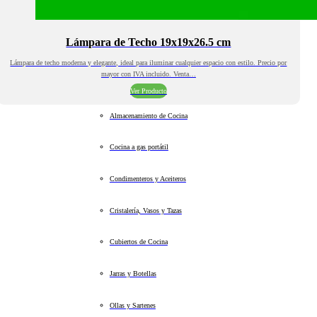
Lámpara de Techo 19x19x26.5 cm
Lámpara de techo moderna y elegante, ideal para iluminar cualquier espacio con estilo. Precio por
mayor con IVA incluido. Venta…
Ver Producto
Almacenamiento de Cocina
Cocina a gas portátil
Condimenteros y Aceiteros
Cristalería, Vasos y Tazas
Cubiertos de Cocina
Jarras y Botellas
Ollas y Sartenes