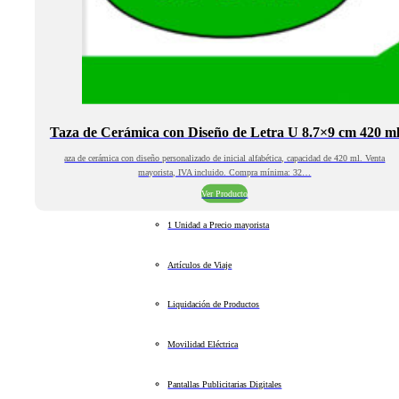
Taza de Cerámica con Diseño de Letra U 8.7×9 cm 420 m
aza de cerámica con diseño personalizado de inicial alfabética, capacidad de 420 ml. Venta
mayorista, IVA incluido. Compra mínima: 32…
Ver Producto
1 Unidad a Precio mayorista
Artículos de Viaje
Liquidación de Productos
Movilidad Eléctrica
Pantallas Publicitarias Digitales