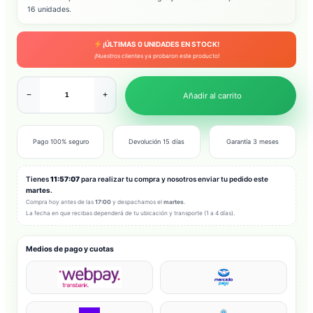
16 unidades.
¡ÚLTIMAS
0
UNIDADES EN STOCK!
¡Nuestros clientes ya probaron este producto!
−
+
Añadir al carrito
Pago 100% seguro
Devolución 15 días
Garantía 3 meses
Tienes
11:57:05
para realizar tu compra y nosotros enviar tu pedido este
martes
.
Compra hoy antes de las
17:00
y despachamos el
martes
.
La fecha en que recibas dependerá de tu ubicación y transporte (1 a 4 días).
Medios de pago y cuotas