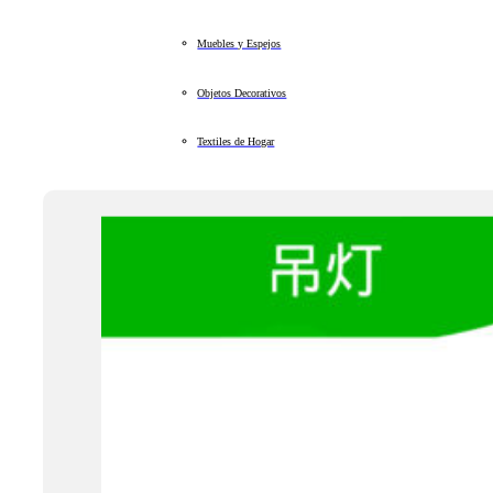
Muebles y Espejos
Objetos Decorativos
Textiles de Hogar