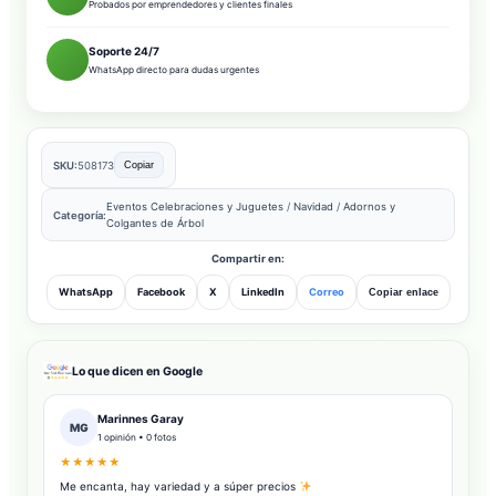
Probados por emprendedores y clientes finales
Soporte 24/7
WhatsApp directo para dudas urgentes
SKU:
508173
Copiar
Eventos Celebraciones y Juguetes
/
Navidad
/
Adornos y
Categoría:
Colgantes de Árbol
Compartir en:
WhatsApp
Facebook
X
LinkedIn
Correo
Copiar enlace
Lo que dicen en Google
Marinnes Garay
MG
1 opinión • 0 fotos
★★★★★
Me encanta, hay variedad y a súper precios