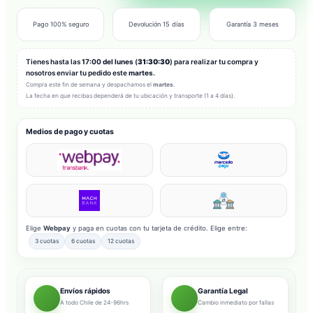
Pago 100% seguro
Devolución 15 días
Garantía 3 meses
Tienes hasta las
17:00 del lunes
(
31:30:28
) para realizar tu compra y
nosotros enviar tu pedido este
martes
.
Compra este fin de semana y despachamos el
martes
.
La fecha en que recibas dependerá de tu ubicación y transporte (1 a 4 días).
Medios de pago y cuotas
Elige
Webpay
y paga en cuotas con tu tarjeta de crédito. Elige entre:
3 cuotas
6 cuotas
12 cuotas
Envíos rápidos
Garantía Legal
A todo Chile de 24-96hrs
Cambio inmediato por fallas