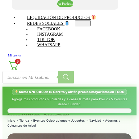
Ver Producto
LIQUIDACIÓN DE PRODUCTOS
REDES SOCIALES
FACEBOOK
INSTAGRAM
TIK TOK
WHATSAPP
Mi cuenta
0
Búsqueda
de
productos
Suma $70.000 en tu Carrito y obtén precios mayoristas en TODO
Agrega mas productos o unidades y alcanza la meta para Precios Mayoristas
desde 1 unidad.
Progreso:
$0
/ $70.000 — Te faltan
$70.000
.
Inicio
>
Tienda
>
Eventos Celebraciones y Juguetes
>
Navidad
>
Adornos y
Colgantes de Árbol