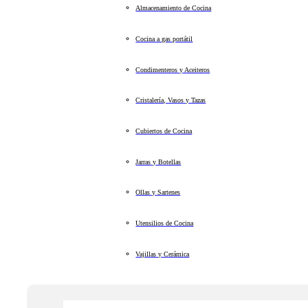
Almacenamiento de Cocina
Cocina a gas portátil
Condimenteros y Aceiteros
Cristalería, Vasos y Tazas
Cubiertos de Cocina
Jarras y Botellas
Ollas y Sartenes
Utensilios de Cocina
Vajillas y Cerámica