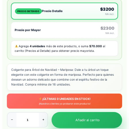
$3200
Precio Detalle
PRECIO OBTENIDO
IVA incl.
$2300
Precio por Mayor
IVA incl.
Agrega
4 unidades
más de este producto, o suma
$70.000
al
carrito (Precios al Detalle) para obtener precio mayorista.
Colgante para Árbol de Navidad – Mariposa: Dale a tu árbol un toque
elegante con este colgante en forma de mariposa. Perfecto para quienes
desean un adorno delicado que combine con el espíritu festivo de la
Navidad. Compra mínima de 16 unidades.
¡ÚLTIMAS
0
UNIDADES EN STOCK!
¡Nuestros clientes ya probaron este producto!
−
+
Añadir al carrito