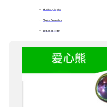
Muebles y Espejos
Objetos Decorativos
Textiles de Hogar