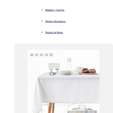
Muebles y Espejos
Objetos Decorativos
Textiles de Hogar