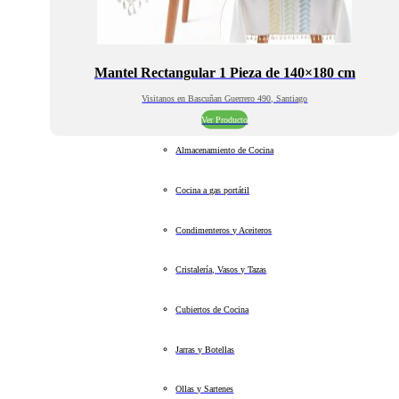
Mantel Rectangular 1 Pieza de 140×180 cm
Visitanos en Bascuñan Guerrero 490, Santiago
Ver Producto
Almacenamiento de Cocina
Cocina a gas portátil
Condimenteros y Aceiteros
Cristalería, Vasos y Tazas
Cubiertos de Cocina
Jarras y Botellas
Ollas y Sartenes