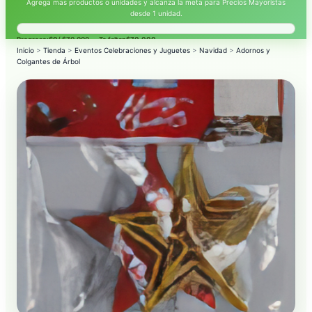
Agrega mas productos o unidades y alcanza la meta para Precios Mayoristas
desde 1 unidad.
Progreso:
$0
/ $70.000 — Te faltan
$70.000
.
Inicio
>
Tienda
>
Eventos Celebraciones y Juguetes
>
Navidad
>
Adornos y
Colgantes de Árbol