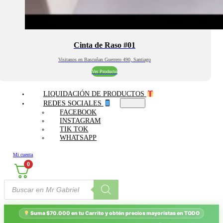
Cinta de Raso #01
Visitanos en Bascuñan Guerrero 490, Santiago
Ver Producto
LIQUIDACIÓN DE PRODUCTOS
REDES SOCIALES
FACEBOOK
INSTAGRAM
TIK TOK
WHATSAPP
Mi cuenta
0
Búsqueda
de
productos
Suma $70.000 en tu Carrito y obtén precios mayoristas en TODO