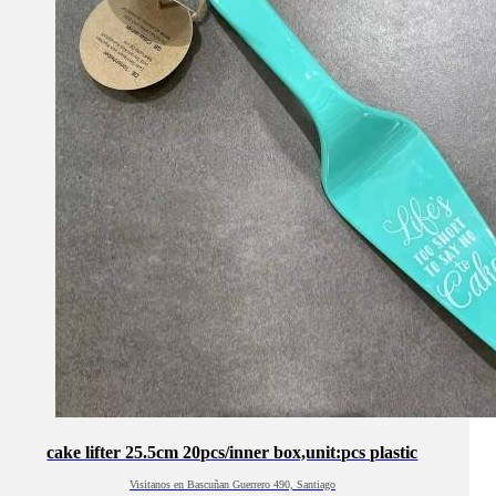
cake lifter 25.5cm 20pcs/inner box,unit:pcs plastic
Visitanos en Bascuñan Guerrero 490, Santiago