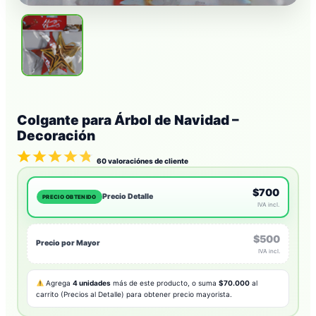
Colgante para Árbol de Navidad –
Decoración
60
valoraciónes de cliente
$700
Precio Detalle
PRECIO OBTENIDO
IVA incl.
$500
Precio por Mayor
IVA incl.
Agrega
4 unidades
más de este producto, o suma
$70.000
al
carrito (Precios al Detalle) para obtener precio mayorista.