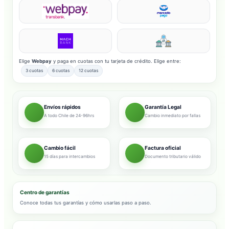
Elige
Webpay
y paga en cuotas con tu tarjeta de crédito. Elige entre:
3 cuotas
6 cuotas
12 cuotas
Envíos rápidos
Garantía Legal
A todo Chile de 24-96hrs
Cambio inmediato por fallas
Cambio fácil
Factura oficial
15 días para intercambios
Documento tributario válido
Centro de garantías
Conoce todas tus garantías y cómo usarlas paso a paso.