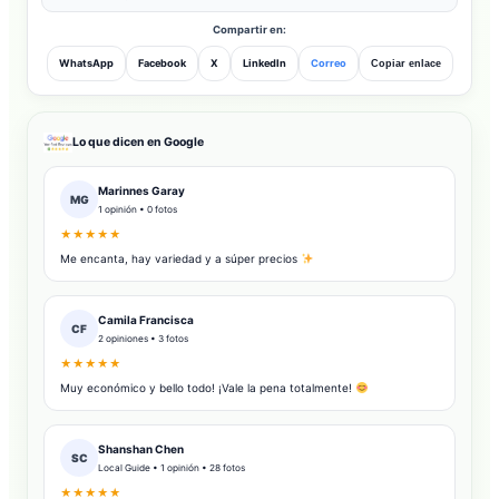
Compartir en:
WhatsApp
Facebook
X
LinkedIn
Correo
Copiar enlace
Lo que dicen en Google
Marinnes Garay
MG
1 opinión • 0 fotos
★★★★★
Me encanta, hay variedad y a súper precios
Camila Francisca
CF
2 opiniones • 3 fotos
★★★★★
Muy económico y bello todo! ¡Vale la pena totalmente!
Shanshan Chen
SC
Local Guide • 1 opinión • 28 fotos
★★★★★