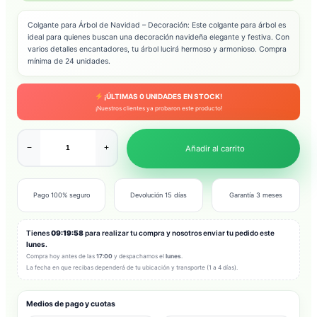
Colgante para Árbol de Navidad – Decoración: Este colgante para árbol es
ideal para quienes buscan una decoración navideña elegante y festiva. Con
varios detalles encantadores, tu árbol lucirá hermoso y armonioso. Compra
mínima de 24 unidades.
¡ÚLTIMAS
0
UNIDADES EN STOCK!
¡Nuestros clientes ya probaron este producto!
−
+
Añadir al carrito
Pago 100% seguro
Devolución 15 días
Garantía 3 meses
Tienes
09:19:56
para realizar tu compra y nosotros enviar tu pedido este
lunes
.
Compra hoy antes de las
17:00
y despachamos el
lunes
.
La fecha en que recibas dependerá de tu ubicación y transporte (1 a 4 días).
Medios de pago y cuotas