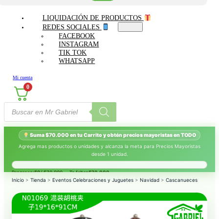
LIQUIDACIÓN DE PRODUCTOS
REDES SOCIALES
FACEBOOK
INSTAGRAM
TIK TOK
WHATSAPP
Mi cuenta
0
Búsqueda
de
productos
Suma $70.000 en tu Carrito y obtén precios mayoristas en TODO
Agrega mas productos o unidades y alcanza la meta para Precios Mayoristas
desde 1 unidad.
Progreso:
$0
/ $70.000 — Te faltan
$70.000
.
Inicio
>
Tienda
>
Eventos Celebraciones y Juguetes
>
Navidad
>
Cascanueces