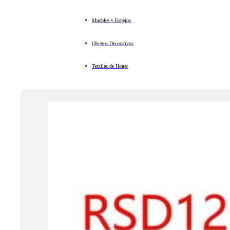
Muebles y Espejos
Objetos Decorativos
Textiles de Hogar