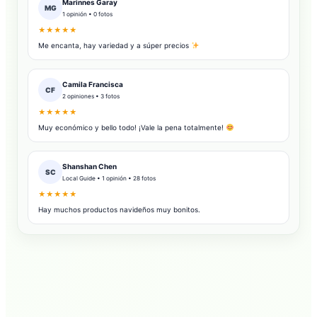
Marinnes Garay
MG
1 opinión • 0 fotos
★★★★★
Me encanta, hay variedad y a súper precios
Camila Francisca
CF
2 opiniones • 3 fotos
★★★★★
Muy económico y bello todo! ¡Vale la pena totalmente!
Shanshan Chen
SC
Local Guide • 1 opinión • 28 fotos
★★★★★
Hay muchos productos navideños muy bonitos.