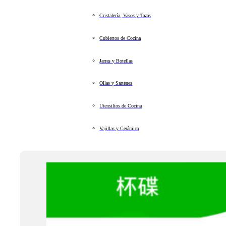
Cristalería, Vasos y Tazas
Cubiertos de Cocina
Jarras y Botellas
Ollas y Sartenes
Utensilios de Cocina
Vajillas y Cerámica