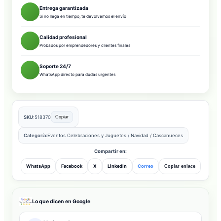
Entrega garantizada
Si no llega en tiempo, te devolvemos el envío
Calidad profesional
Probados por emprendedores y clientes finales
Soporte 24/7
WhatsApp directo para dudas urgentes
SKU:
518370
Copiar
Categoría:
Eventos Celebraciones y Juguetes
/
Navidad
/
Cascanueces
Compartir en:
WhatsApp
Facebook
X
LinkedIn
Correo
Copiar enlace
Lo que dicen en Google