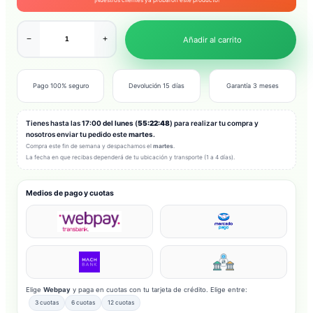
−
+
Añadir al carrito
Pago 100% seguro
Devolución 15 días
Garantía 3 meses
Tienes hasta las
17:00 del lunes
(
55:22:46
) para realizar tu compra y
nosotros enviar tu pedido este
martes
.
Compra este fin de semana y despachamos el
martes
.
La fecha en que recibas dependerá de tu ubicación y transporte (1 a 4 días).
Medios de pago y cuotas
Elige
Webpay
y paga en cuotas con tu tarjeta de crédito. Elige entre:
3 cuotas
6 cuotas
12 cuotas