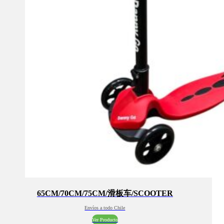
65CM/70CM/75CM/滑板车/SCOOTER
Envíos a todo Chile
Ver Producto