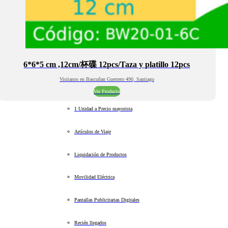
6*6*5 cm ,12cm/杯碟 12pcs/Taza y platillo 12pcs
Visitanos en Bascuñan Guerrero 490, Santiago
Ver Producto
1 Unidad a Precio mayorista
Artículos de Viaje
Liquidación de Productos
Movilidad Eléctrica
Pantallas Publicitarias Digitales
Recién llegados