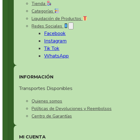
Tienda
Cerámica Especial Oscura
Categorías
Utensilios de Cocina Set 13
Liquidación de Productos
Cerámica Especial Tornasol
Redes Sociales
Utensilios de Cocina Set 14
Facebook
Cerámica Especial Verde
Instagram
Tik Tok
Cerámica Estilo Japones
WhatsApp
Cerámica Gris
INFORMACIÓN
Cerámica Negra
Transportes Disponibles
Cerámica Verde
Quienes somos
Políticas de Devoluciones y Reembolsos
Otras Cerámicas
Centro de Garantías
Set de Cerámica Blanca
MI CUENTA