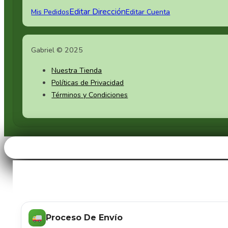
Set de Cerámica Negra
Editar Dirección
Mis Pedidos
Editar Cuenta
Sets de Vajillas
Gabriel © 2025
Vajilla de Fibra de Bambú
Nuestra Tienda
Vajilla de Porcelana Vitrea
Políticas de Privacidad
Términos y Condiciones
Vajilla para Aperitivos
Vajillas de Cristal
Vajillas para Postres
Proceso De Envío