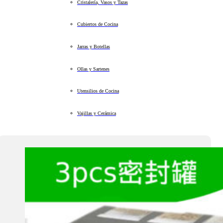
Cristalería, Vasos y Tazas
Cubiertos de Cocina
Jarras y Botellas
Ollas y Sartenes
Utensilios de Cocina
Vajillas y Cerámica