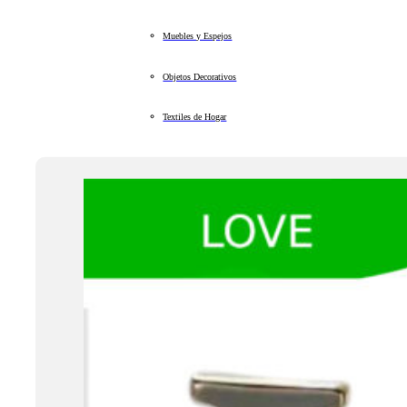
Muebles y Espejos
Objetos Decorativos
Textiles de Hogar