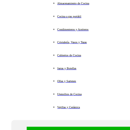
Almacenamiento de Cocina
Cocina a gas portátil
Condimenteros y Aceiteros
Cristalería, Vasos y Tazas
Cubiertos de Cocina
Jarras y Botellas
Ollas y Sartenes
Utensilios de Cocina
Vajillas y Cerámica