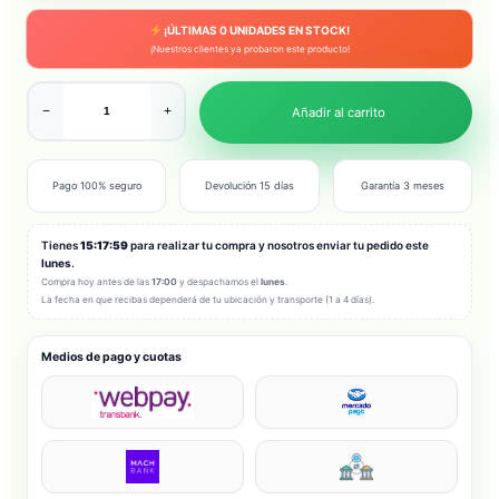
¡ÚLTIMAS
0
UNIDADES EN STOCK!
¡Nuestros clientes ya probaron este producto!
−
+
Añadir al carrito
Pago 100% seguro
Devolución 15 días
Garantía 3 meses
Tienes
15:17:57
para realizar tu compra y nosotros enviar tu pedido este
lunes
.
Compra hoy antes de las
17:00
y despachamos el
lunes
.
La fecha en que recibas dependerá de tu ubicación y transporte (1 a 4 días).
Medios de pago y cuotas