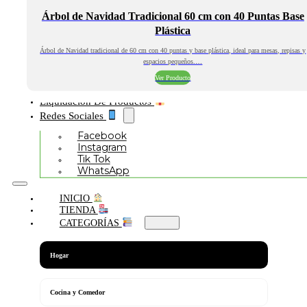
Árbol de Navidad Tradicional 60 cm con 40 Puntas Base
Plástica
Árbol de Navidad tradicional de 60 cm con 40 puntas y base plástica, ideal para mesas, repisas y
espacios pequeños.…
Ver Producto
Liquidación De Productos
Redes Sociales
Facebook
Instagram
Tik Tok
WhatsApp
INICIO
TIENDA
CATEGORÍAS
Hogar
Cocina y Comedor