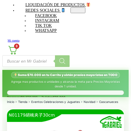
LIQUIDACIÓN DE PRODUCTOS
REDES SOCIALES
FACEBOOK
INSTAGRAM
TIK TOK
WHATSAPP
Mi cuenta
0
Búsqueda
de
productos
Suma $70.000 en tu Carrito y obtén precios mayoristas en TODO
Agrega mas productos o unidades y alcanza la meta para Precios Mayoristas
desde 1 unidad.
Progreso:
$0
/ $70.000 — Te faltan
$70.000
.
Inicio
>
Tienda
>
Eventos Celebraciones y Juguetes
>
Navidad
>
Cascanueces