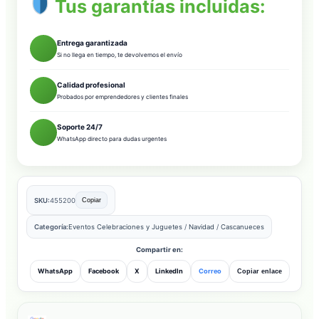
Tus garantías incluidas:
Entrega garantizada
Si no llega en tiempo, te devolvemos el envío
Calidad profesional
Probados por emprendedores y clientes finales
Soporte 24/7
WhatsApp directo para dudas urgentes
SKU:
455200
Copiar
Categoría:
Eventos Celebraciones y Juguetes
/
Navidad
/
Cascanueces
Compartir en:
WhatsApp
Facebook
X
LinkedIn
Correo
Copiar enlace