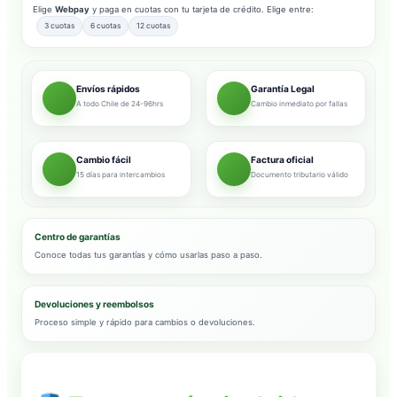
Elige
Webpay
y paga en cuotas con tu tarjeta de crédito. Elige entre:
3 cuotas
6 cuotas
12 cuotas
Envíos rápidos
Garantía Legal
A todo Chile de 24-96hrs
Cambio inmediato por fallas
Cambio fácil
Factura oficial
15 días para intercambios
Documento tributario válido
Centro de garantías
Conoce todas tus garantías y cómo usarlas paso a paso.
Devoluciones y reembolsos
Proceso simple y rápido para cambios o devoluciones.