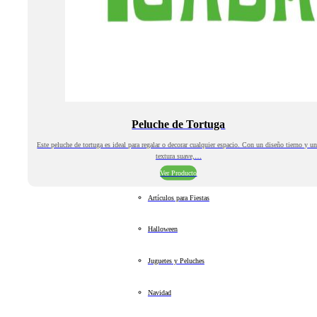
Peluche de Tortuga
Este peluche de tortuga es ideal para regalar o decorar cualquier espacio. Con un diseño tierno y u
textura suave,…
Ver Producto
Artículos para Fiestas
Halloween
Juguetes y Peluches
Navidad