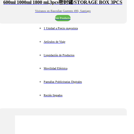
600ml 1000ml 1800 ml,3pcs密封罐/STORAGE BOX 3PCS
Visitanos en Bascuñan Guerrero 490, Santiago
Ver Producto
1 Unidad a Precio mayorista
Artículos de Viaje
Liquidación de Productos
Movilidad Eléctrica
Pantallas Publicitarias Digitales
Recién llegados