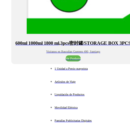
600ml 1000ml 1800 ml,3pcs密封罐/STORAGE BOX 3PC
Visitanos en Bascuñan Guerrero 490, Santiago
Ver Producto
1 Unidad a Precio mayorista
Artículos de Viaje
Liquidación de Productos
Movilidad Eléctrica
Pantallas Publicitarias Digitales