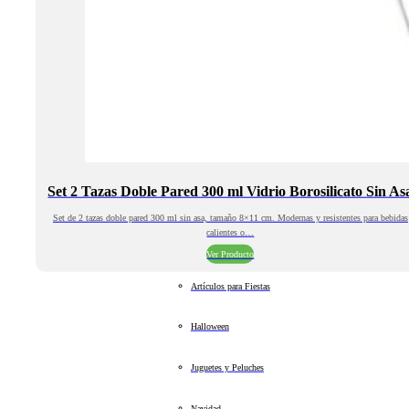
Set 2 Tazas Doble Pared 300 ml Vidrio Borosilicato Sin As
Set de 2 tazas doble pared 300 ml sin asa, tamaño 8×11 cm. Modernas y resistentes para bebidas
calientes o…
Ver Producto
Artículos para Fiestas
Halloween
Juguetes y Peluches
Navidad