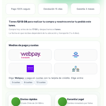
Pago 100% seguro
Devolución 15 días
Garantía 3 meses
Tienes
12:13:36
para realizar tu compra y nosotros enviar tu pedido este
lunes
.
Compra hoy antes de las
17:00
y despachamos el
lunes
.
La fecha en que recibas dependerá de tu ubicación y transporte (1 a 4 días).
Medios de pago y cuotas
Elige
Webpay
y paga en cuotas con tu tarjeta de crédito. Elige entre:
3 cuotas
6 cuotas
12 cuotas
Envíos rápidos
Garantía Legal
A todo Chile de 24-96hrs
Cambio inmediato por fallas