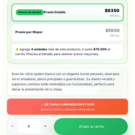
$8350
Precio Detalle
PRECIO OBTENIDO
IVA incl.
$5950
Precio por Mayor
IVA incl.
Agrega
4 unidades
más de este producto, o suma
$70.000
al
carrito (Precios al Detalle) para obtener precio mayorista.
Bowl de vidrio opalino blanco con un elegante borde plateado,
ideal para
servir ensaladas,
platos principales o guarniciones.
Su diseño versátil y
espacioso combina estilo minimalista con funcionalidad,
perfecto para
elevar la presentación de tu mesa.
¡ÚLTIMAS
0
UNIDADES EN STOCK!
¡Nuestros clientes ya probaron este producto!
−
+
Añadir al carrito