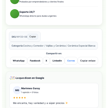
Probados por emprendedores y clientes finales
Soporte 24/7
WhatsApp directo para dudas urgentes
SKU:
WY20-06
Copiar
Categoría:
Cocina y Comedor
/
Vajillas y Cerámica
/
Cerámica Especial Blanca
Compartir en:
WhatsApp
Facebook
X
LinkedIn
Correo
Copiar enlace
Lo que dicen en Google
Marinnes Garay
MG
1 opinión • 0 fotos
★★★★★
Me encanta, hay variedad y a súper precios