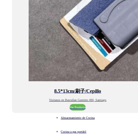
8.5*13cm/刷子/Cepillo
Visitanos en Bascuñan Guerrero 490, Santiago
Ver Producto
Almacenamiento de Cocina
Cocina a gas portátil