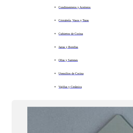
Condimenteros y Aceiteros
Cristalería, Vasos y Tazas
Cubiertos de Cocina
Jarras y Botellas
Ollas y Sartenes
Utensilios de Cocina
Vajillas y Cerámica