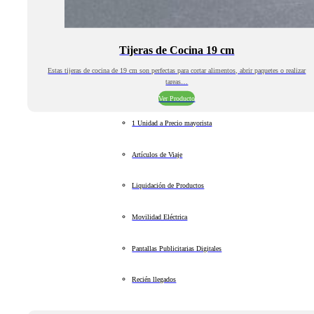
Tijeras de Cocina 19 cm
Estas tijeras de cocina de 19 cm son perfectas para cortar alimentos, abrir paquetes o realizar
tareas…
Ver Producto
1 Unidad a Precio mayorista
Artículos de Viaje
Liquidación de Productos
Movilidad Eléctrica
Pantallas Publicitarias Digitales
Recién llegados