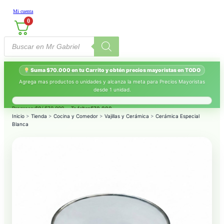
Mi cuenta
0
Búsqueda
de
productos
Suma $70.000 en tu Carrito y obtén precios mayoristas en TODO
Agrega mas productos o unidades y alcanza la meta para Precios Mayoristas
desde 1 unidad.
Progreso:
$0
/ $70.000 — Te faltan
$70.000
.
Inicio
>
Tienda
>
Cocina y Comedor
>
Vajillas y Cerámica
>
Cerámica Especial
Blanca