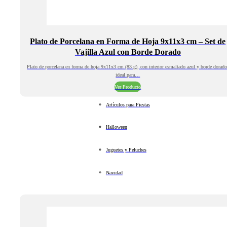
Plato de Porcelana en Forma de Hoja 9x11x3 cm – Set de
Vajilla Azul con Borde Dorado
Plato de porcelana en forma de hoja 9x11x3 cm (83 g), con interior esmaltado azul y borde dorado
ideal para…
Ver Producto
Artículos para Fiestas
Halloween
Juguetes y Peluches
Navidad