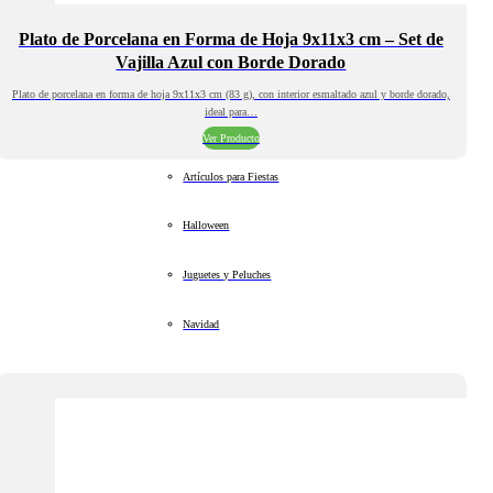
Plato de Porcelana en Forma de Hoja 9x11x3 cm – Set de
Vajilla Azul con Borde Dorado
Plato de porcelana en forma de hoja 9x11x3 cm (83 g), con interior esmaltado azul y borde dorado,
ideal para…
Ver Producto
Artículos para Fiestas
Halloween
Juguetes y Peluches
Navidad