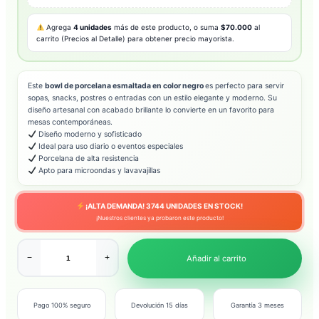
Agrega
4 unidades
más de este producto, o suma
$70.000
al
carrito (Precios al Detalle) para obtener precio mayorista.
Este
bowl de porcelana esmaltada en color negro
es perfecto para servir
sopas, snacks, postres o entradas con un estilo elegante y moderno. Su
diseño artesanal con acabado brillante lo convierte en un favorito para
mesas contemporáneas.
Diseño moderno y sofisticado
Ideal para uso diario o eventos especiales
Porcelana de alta resistencia
Apto para microondas y lavavajillas
¡ALTA DEMANDA!
3744
UNIDADES EN STOCK!
¡Nuestros clientes ya probaron este producto!
−
+
Añadir al carrito
Pago 100% seguro
Devolución 15 días
Garantía 3 meses