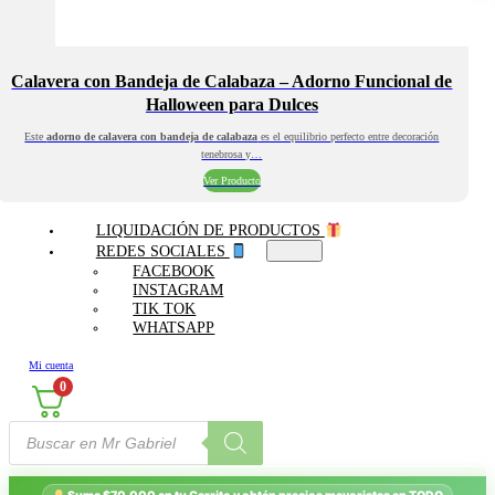
Calavera con Bandeja de Calabaza – Adorno Funcional de
Halloween para Dulces
Este
adorno de calavera con bandeja de calabaza
es el equilibrio perfecto entre decoración
tenebrosa y…
Ver Producto
LIQUIDACIÓN DE PRODUCTOS
REDES SOCIALES
FACEBOOK
INSTAGRAM
TIK TOK
WHATSAPP
Mi cuenta
0
Búsqueda
de
productos