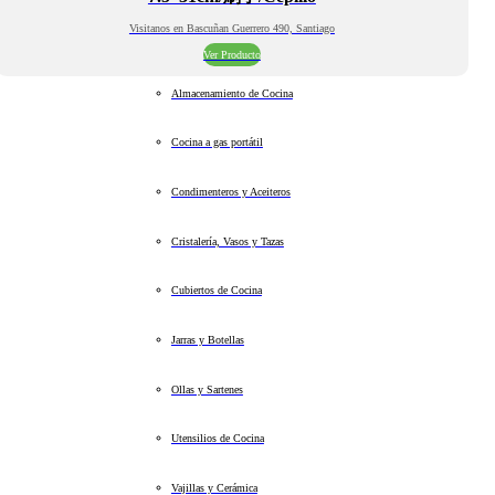
Visitanos en Bascuñan Guerrero 490, Santiago
Ver Producto
Almacenamiento de Cocina
Cocina a gas portátil
Condimenteros y Aceiteros
Cristalería, Vasos y Tazas
Cubiertos de Cocina
Jarras y Botellas
Ollas y Sartenes
Utensilios de Cocina
Vajillas y Cerámica