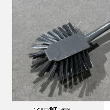
7.5*31cm/刷子/Cepillo