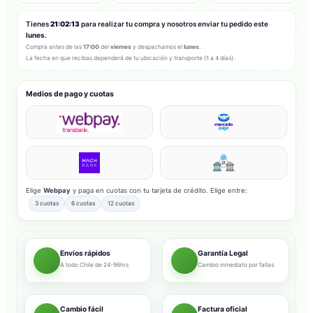
Tienes
21:02:11
para realizar tu compra y nosotros enviar tu pedido este
lunes
.
Compra antes de las
17:00
del
viernes
y despachamos el
lunes
.
La fecha en que recibas dependerá de tu ubicación y transporte (1 a 4 días).
Medios de pago y cuotas
Elige
Webpay
y paga en cuotas con tu tarjeta de crédito. Elige entre:
3 cuotas
6 cuotas
12 cuotas
Envíos rápidos
Garantía Legal
A todo Chile de 24-96hrs
Cambio inmediato por fallas
Cambio fácil
Factura oficial