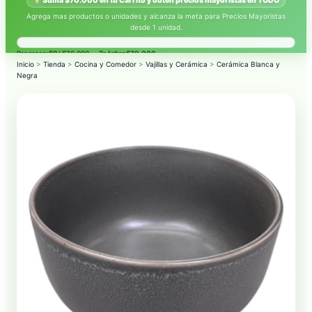
Suma $70.000 en tu Carrito y obtén precios mayoristas en TODO
Agrega mas productos o unidades y alcanza la meta para Precios Mayoristas
desde 1 unidad.
Progreso:
$0
/ $70.000 — Te faltan
$70.000
.
Inicio
>
Tienda
>
Cocina y Comedor
>
Vajillas y Cerámica
>
Cerámica Blanca y
Negra