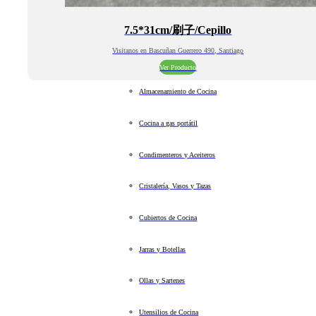
7.5*31cm/刷子/Cepillo
Visitanos en Bascuñan Guerrero 490, Santiago
Ver Producto
Almacenamiento de Cocina
Cocina a gas portátil
Condimenteros y Aceiteros
Cristalería, Vasos y Tazas
Cubiertos de Cocina
Jarras y Botellas
Ollas y Sartenes
Utensilios de Cocina