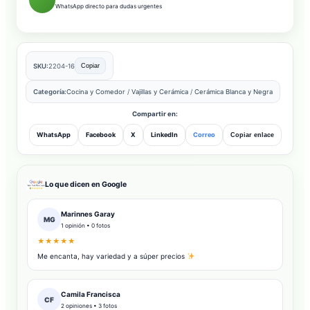
WhatsApp directo para dudas urgentes
SKU:
2204-16
Copiar
Categoría:
Cocina y Comedor
/
Vajillas y Cerámica
/
Cerámica Blanca y Negra
Compartir en:
WhatsApp
Facebook
X
LinkedIn
Correo
Copiar enlace
Lo que dicen en Google
Marinnes Garay
MG
1 opinión • 0 fotos
★★★★★
Me encanta, hay variedad y a súper precios
Camila Francisca
CF
2 opiniones • 3 fotos