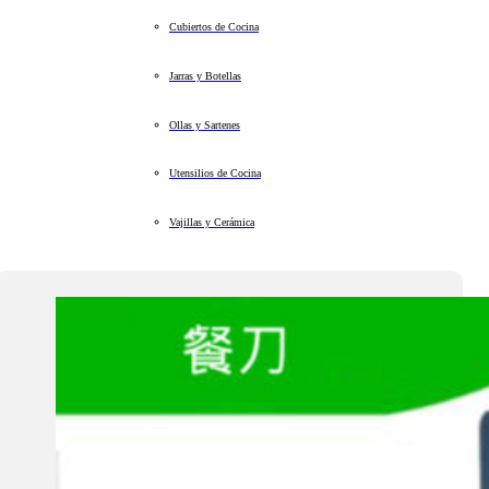
Cubiertos de Cocina
Jarras y Botellas
Ollas y Sartenes
Utensilios de Cocina
Vajillas y Cerámica