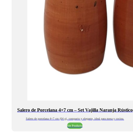
Salero de Porcelana 4×7 cm – Set Vajilla Naranja Rústico
Salero de porcelana 4×7 cm (64 g), compacto y elegante, ideal para mesa y cocina.
Ver Producto