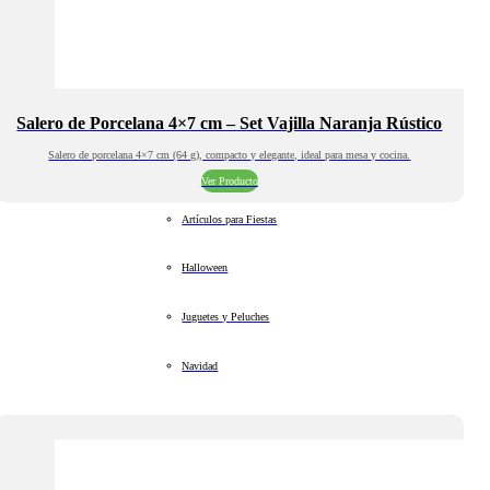
Salero de Porcelana 4×7 cm – Set Vajilla Naranja Rústico
Salero de porcelana 4×7 cm (64 g), compacto y elegante, ideal para mesa y cocina.
Ver Producto
Artículos para Fiestas
Halloween
Juguetes y Peluches
Navidad