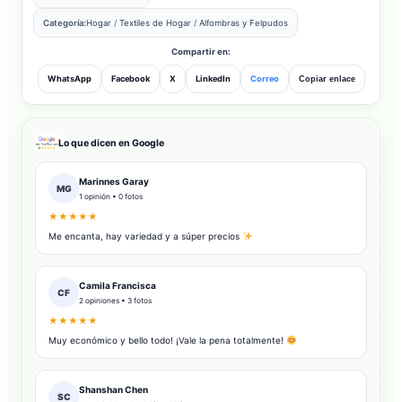
Categoría:
Hogar
/
Textiles de Hogar
/
Alfombras y Felpudos
Compartir en:
WhatsApp
Facebook
X
LinkedIn
Correo
Copiar enlace
Lo que dicen en Google
Marinnes Garay
MG
1 opinión • 0 fotos
★★★★★
Me encanta, hay variedad y a súper precios
Camila Francisca
CF
2 opiniones • 3 fotos
★★★★★
Muy económico y bello todo! ¡Vale la pena totalmente!
Shanshan Chen
SC