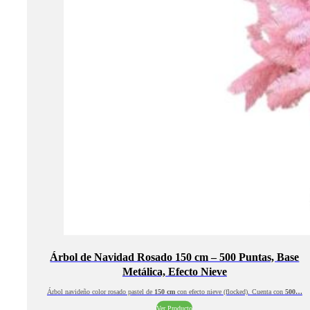
Árbol de Navidad Rosado 150 cm – 500 Puntas, Base
Metálica, Efecto Nieve
Árbol navideño color rosado pastel de
150 cm
con efecto nieve (flocked). Cuenta con
500…
Ver Producto