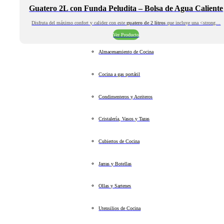
Guatero 2L con Funda Peludita – Bolsa de Agua Caliente
Disfruta del máximo confort y calidez con este
guatero de 2 litros
que incluye una <strong…
Ver Producto
Almacenamiento de Cocina
Cocina a gas portátil
Condimenteros y Aceiteros
Cristalería, Vasos y Tazas
Cubiertos de Cocina
Jarras y Botellas
Ollas y Sartenes
Utensilios de Cocina