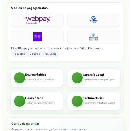
Medios de pago y cuotas
Elige
Webpay
y paga en cuotas con tu tarjeta de crédito. Elige entre:
3 cuotas
6 cuotas
12 cuotas
Envíos rápidos
Garantía Legal
A todo Chile de 24-96hrs
Cambio inmediato por fallas
Cambio fácil
Factura oficial
15 días para intercambios
Documento tributario válido
Centro de garantías
Conoce todas tus garantías y cómo usarlas paso a paso.