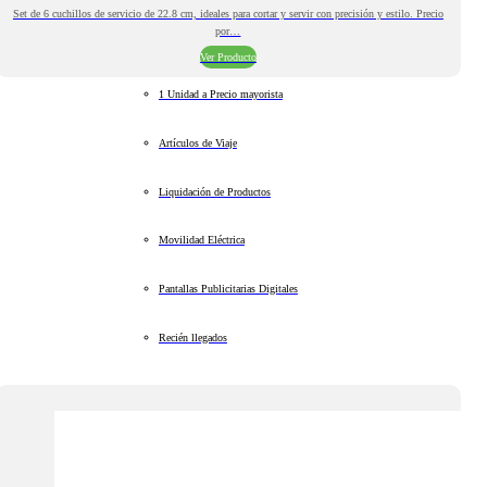
Set de 6 cuchillos de servicio de 22.8 cm, ideales para cortar y servir con precisión y estilo. Precio
por…
Ver Producto
1 Unidad a Precio mayorista
Artículos de Viaje
Liquidación de Productos
Movilidad Eléctrica
Pantallas Publicitarias Digitales
Recién llegados