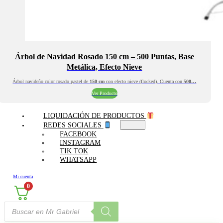
Árbol de Navidad Rosado 150 cm – 500 Puntas, Base
Metálica, Efecto Nieve
Árbol navideño color rosado pastel de
150 cm
con efecto nieve (flocked). Cuenta con
500…
Ver Producto
LIQUIDACIÓN DE PRODUCTOS
REDES SOCIALES
FACEBOOK
INSTAGRAM
TIK TOK
WHATSAPP
Mi cuenta
0
Búsqueda
de
productos