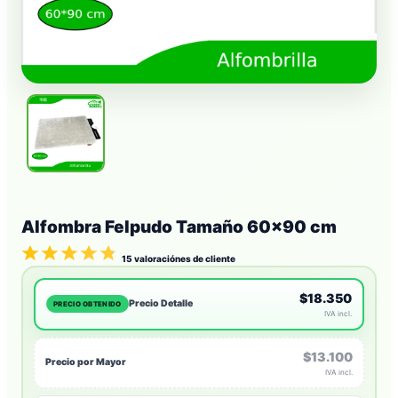
Alfombra Felpudo Tamaño 60×90 cm
15
valoraciónes de cliente
$18.350
Precio Detalle
PRECIO OBTENIDO
IVA incl.
$13.100
Precio por Mayor
IVA incl.