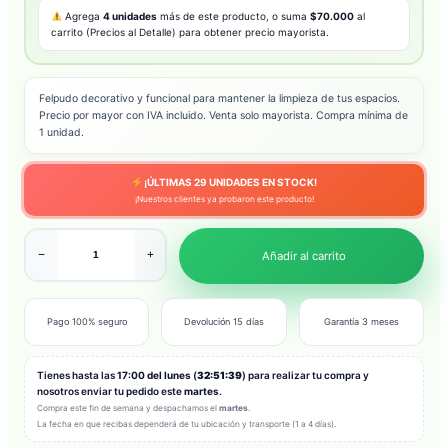
Agrega
4 unidades
más de este producto, o suma
$70.000
al
carrito (Precios al Detalle) para obtener precio mayorista.
Felpudo decorativo y funcional para mantener la limpieza de tus espacios.
Precio por mayor con IVA incluido. Venta solo mayorista. Compra mínima de
1 unidad.
¡ÚLTIMAS
29
UNIDADES EN STOCK!
¡Nuestros clientes ya probaron este producto!
−
+
Añadir al carrito
Pago 100% seguro
Devolución 15 días
Garantía 3 meses
Tienes hasta las
17:00 del lunes
(
32:51:37
) para realizar tu compra y
nosotros enviar tu pedido este
martes
.
Compra este fin de semana y despachamos el
martes
.
La fecha en que recibas dependerá de tu ubicación y transporte (1 a 4 días).