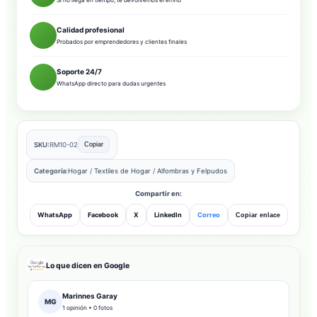
Si no llega en tiempo, te devolvemos el envío
Calidad profesional
Probados por emprendedores y clientes finales
Soporte 24/7
WhatsApp directo para dudas urgentes
SKU:
RM10-02
Copiar
Categoría:
Hogar
/
Textiles de Hogar
/
Alfombras y Felpudos
Compartir en:
WhatsApp
Facebook
X
LinkedIn
Correo
Copiar enlace
Lo que dicen en Google
Marinnes Garay
MG
1 opinión • 0 fotos