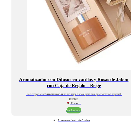
Aromatizador con Difusor en varillas y Rosas de Jabón
con Caja de Regalo – Beige
Este
elegante set aromatizador
es un regalo ideal para cualquier ocasión especial.
Incluye:
Rosas…
Ver Producto
Almacenamiento de Cocina