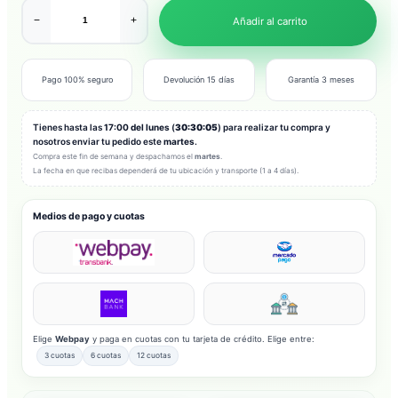
−
+
Añadir al carrito
Pago 100% seguro
Devolución 15 días
Garantía 3 meses
Tienes hasta las
17:00 del lunes
(
30:30:03
) para realizar tu compra y
nosotros enviar tu pedido este
martes
.
Compra este fin de semana y despachamos el
martes
.
La fecha en que recibas dependerá de tu ubicación y transporte (1 a 4 días).
Medios de pago y cuotas
Elige
Webpay
y paga en cuotas con tu tarjeta de crédito. Elige entre:
3 cuotas
6 cuotas
12 cuotas