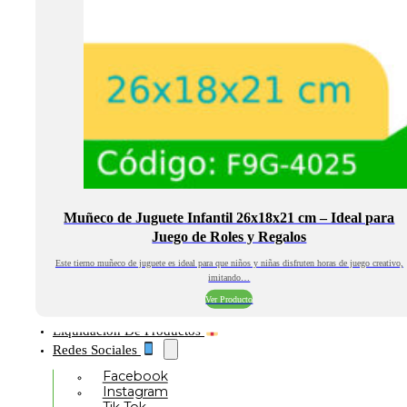
Muñeco de Juguete Infantil 26x18x21 cm – Ideal para
Juego de Roles y Regalos
Este tierno muñeco de juguete es ideal para que niños y niñas disfruten horas de juego creativo,
imitando…
Ver Producto
Liquidación De Productos
Redes Sociales
Facebook
Instagram