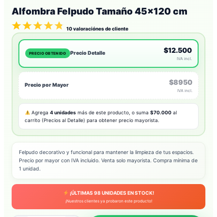
Alfombra Felpudo Tamaño 45×120 cm
10
valoraciónes de cliente
$12.500
Precio Detalle
PRECIO OBTENIDO
IVA incl.
$8950
Precio por Mayor
IVA incl.
Agrega
4 unidades
más de este producto, o suma
$70.000
al
carrito (Precios al Detalle) para obtener precio mayorista.
Felpudo decorativo y funcional para mantener la limpieza de tus espacios.
Precio por mayor con IVA incluido. Venta solo mayorista. Compra mínima de
1 unidad.
¡ÚLTIMAS
98
UNIDADES EN STOCK!
¡Nuestros clientes ya probaron este producto!