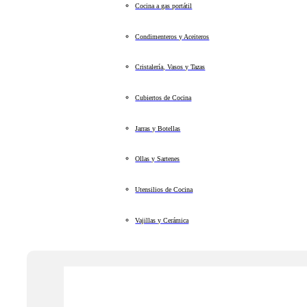
Cocina a gas portátil
Condimenteros y Aceiteros
Cristalería, Vasos y Tazas
Cubiertos de Cocina
Jarras y Botellas
Ollas y Sartenes
Utensilios de Cocina
Vajillas y Cerámica