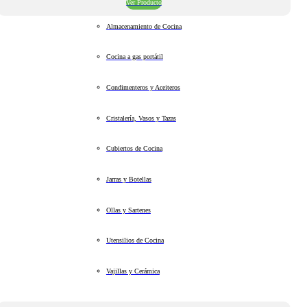
Ver Producto
Almacenamiento de Cocina
Cocina a gas portátil
Condimenteros y Aceiteros
Cristalería, Vasos y Tazas
Cubiertos de Cocina
Jarras y Botellas
Ollas y Sartenes
Utensilios de Cocina
Vajillas y Cerámica