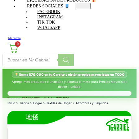
LIQUIDACIÓN DE PRODUCTOS
REDES SOCIALES
FACEBOOK
INSTAGRAM
TIK TOK
WHATSAPP
Mi cuenta
0
Búsqueda
de
productos
Suma $70.000 en tu Carrito y obtén precios mayoristas en TODO
Agrega mas productos o unidades y alcanza la meta para Precios Mayoristas
desde 1 unidad.
Progreso:
$0
/ $70.000 — Te faltan
$70.000
.
Inicio
>
Tienda
>
Hogar
>
Textiles de Hogar
>
Alfombras y Felpudos