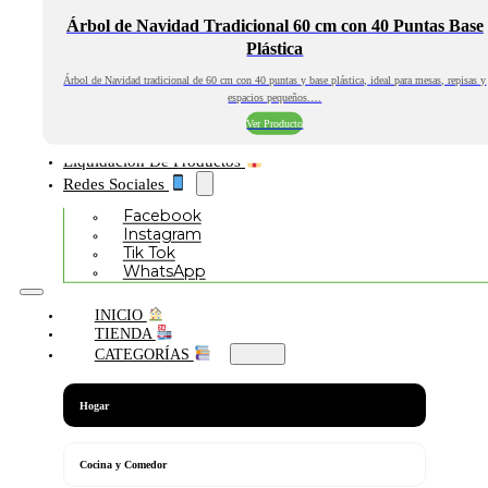
Árbol de Navidad Tradicional 60 cm con 40 Puntas Base
Plástica
Árbol de Navidad tradicional de 60 cm con 40 puntas y base plástica, ideal para mesas, repisas y
espacios pequeños.…
Ver Producto
Liquidación De Productos
Redes Sociales
Facebook
Instagram
Tik Tok
WhatsApp
INICIO
TIENDA
CATEGORÍAS
Hogar
Cocina y Comedor