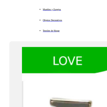
Muebles y Espejos
Objetos Decorativos
Textiles de Hogar