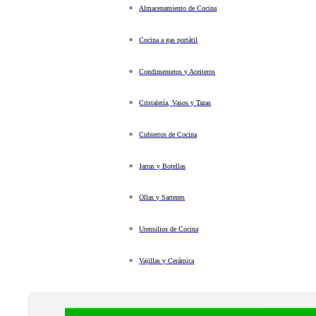
Almacenamiento de Cocina
Cocina a gas portátil
Condimenteros y Aceiteros
Cristalería, Vasos y Tazas
Cubiertos de Cocina
Jarras y Botellas
Ollas y Sartenes
Utensilios de Cocina
Vajillas y Cerámica