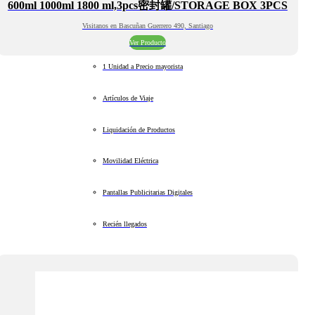
600ml 1000ml 1800 ml,3pcs密封罐/STORAGE BOX 3PCS
Visitanos en Bascuñan Guerrero 490, Santiago
Ver Producto
1 Unidad a Precio mayorista
Artículos de Viaje
Liquidación de Productos
Movilidad Eléctrica
Pantallas Publicitarias Digitales
Recién llegados