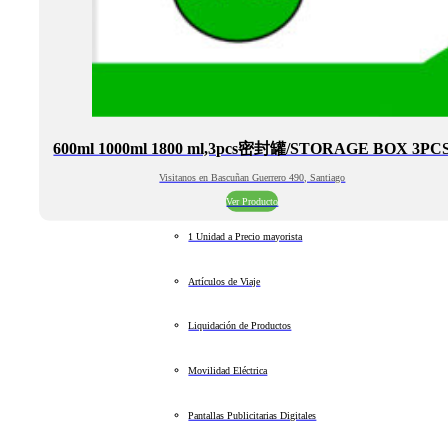
600ml 1000ml 1800 ml,3pcs密封罐/STORAGE BOX 3PC
Visitanos en Bascuñan Guerrero 490, Santiago
Ver Producto
1 Unidad a Precio mayorista
Artículos de Viaje
Liquidación de Productos
Movilidad Eléctrica
Pantallas Publicitarias Digitales