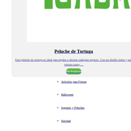
Peluche de Tortuga
Este peluche de tortuga es ideal para regalar o decorar cualquier espacio. Con un diseño tierno y u
textura suave,…
Ver Producto
Artículos para Fiestas
Halloween
Juguetes y Peluches
Navidad