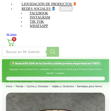
LIQUIDACIÓN DE PRODUCTOS
REDES SOCIALES
FACEBOOK
INSTAGRAM
TIK TOK
WHATSAPP
Mi cuenta
0
Búsqueda
de
productos
Suma $70.000 en tu Carrito y obtén precios mayoristas en TODO
Agrega mas productos o unidades y alcanza la meta para Precios Mayoristas
desde 1 unidad.
Progreso:
$0
/ $70.000 — Te faltan
$70.000
.
Inicio
>
Tienda
>
Cocina y Comedor
>
Vajillas y Cerámica
>
Bandejas para Horno