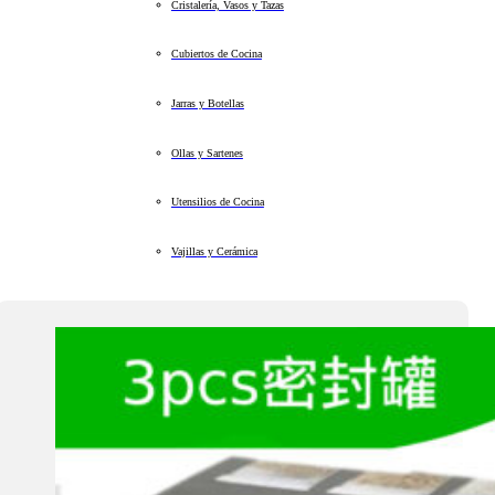
Cristalería, Vasos y Tazas
Cubiertos de Cocina
Jarras y Botellas
Ollas y Sartenes
Utensilios de Cocina
Vajillas y Cerámica