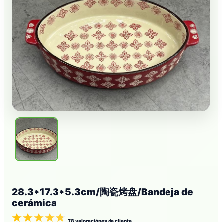
28.3*17.3*5.3cm/陶瓷烤盘/Bandeja de
cerámica
78
valoraciónes de cliente