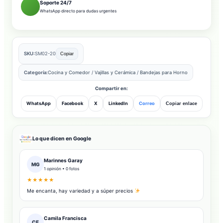
Soporte 24/7
WhatsApp directo para dudas urgentes
SKU:
SM02-20
Copiar
Categoría:
Cocina y Comedor
/
Vajillas y Cerámica
/
Bandejas para Horno
Compartir en:
WhatsApp
Facebook
X
LinkedIn
Correo
Copiar enlace
Lo que dicen en Google
Marinnes Garay
MG
1 opinión • 0 fotos
★★★★★
Me encanta, hay variedad y a súper precios
Camila Francisca
CF