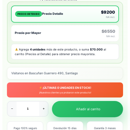
$9200
Precio Detalle
PRECIO OBTENIDO
IVA incl.
$6550
Precio por Mayor
IVA incl.
Agrega
4 unidades
más de este producto, o suma
$70.000
al
carrito (Precios al Detalle) para obtener precio mayorista.
Visitanos en Bascuñan Guerrero 490, Santiago
¡ÚLTIMAS
0
UNIDADES EN STOCK!
¡Nuestros clientes ya probaron este producto!
−
+
Añadir al carrito
Pago 100% seguro
Devolución 15 días
Garantía 3 meses