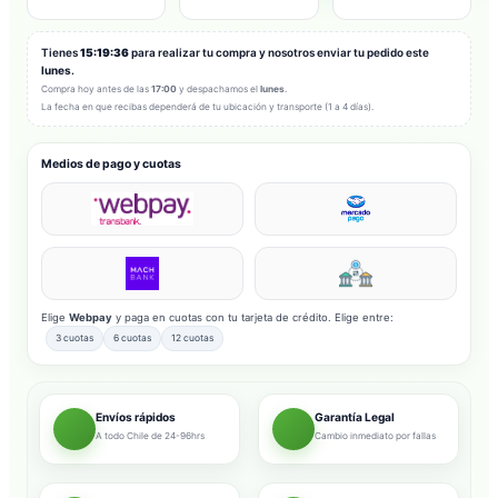
Tienes
15:19:34
para realizar tu compra y nosotros enviar tu pedido este
lunes
.
Compra hoy antes de las
17:00
y despachamos el
lunes
.
La fecha en que recibas dependerá de tu ubicación y transporte (1 a 4 días).
Medios de pago y cuotas
Elige
Webpay
y paga en cuotas con tu tarjeta de crédito. Elige entre:
3 cuotas
6 cuotas
12 cuotas
Envíos rápidos
Garantía Legal
A todo Chile de 24-96hrs
Cambio inmediato por fallas