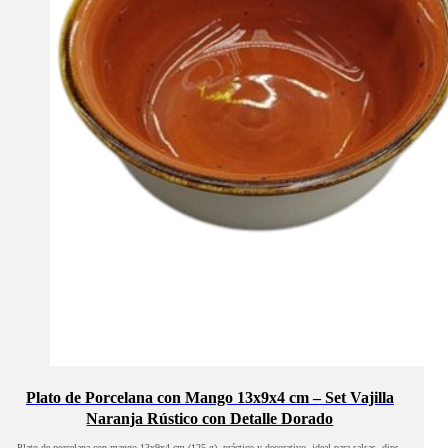
Plato de Porcelana con Mango 13x9x4 cm – Set Vajilla
Naranja Rústico con Detalle Dorado
Plato de porcelana con mango 13x9x4 cm (125 g), práctico y decorativo, ideal para salsas, dips,