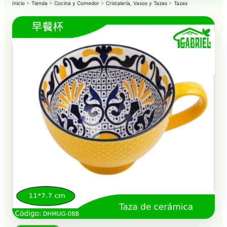
Inicio
>
Tienda
>
Cocina y Comedor
>
Cristalería, Vasos y Tazas
>
Tazas