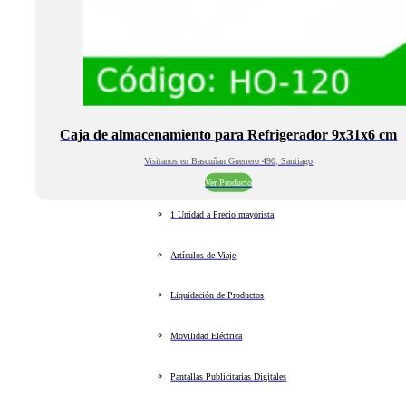
Caja de almacenamiento para Refrigerador 9x31x6 cm
Visitanos en Bascuñan Guerrero 490, Santiago
Ver Producto
1 Unidad a Precio mayorista
Artículos de Viaje
Liquidación de Productos
Movilidad Eléctrica
Pantallas Publicitarias Digitales