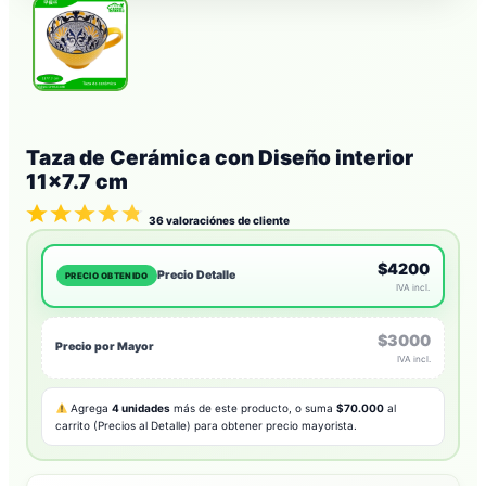
Taza de Cerámica con Diseño interior
11×7.7 cm
36
valoraciónes de cliente
$4200
Precio Detalle
PRECIO OBTENIDO
IVA incl.
$3000
Precio por Mayor
IVA incl.
Agrega
4 unidades
más de este producto, o suma
$70.000
al
carrito (Precios al Detalle) para obtener precio mayorista.