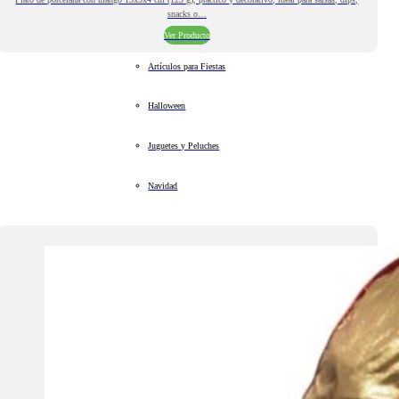
snacks o…
Ver Producto
Artículos para Fiestas
Halloween
Juguetes y Peluches
Navidad