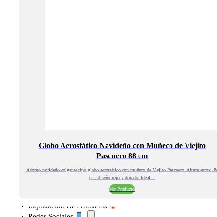
Globo Aerostático Navideño con Muñeco de Viejito
Pascuero 88 cm
Adorno navideño colgante tipo globo aerostático con muñeco de Viejito Pascuero. Altura aprox. 8
cm, diseño rojo y dorado. Ideal…
Ver Producto
Liquidación De Productos
Redes Sociales