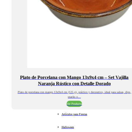
Plato de Porcelana con Mango 13x9x4 cm – Set Vajilla
Naranja Rústico con Detalle Dorado
Plato de porcelana con mango 13x9x4 cm (125 g), práctico y decorativo, ideal para salsas, dips,
snacks o…
Ver Producto
Artículos para Fiestas
Halloween