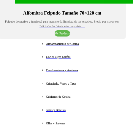
Alfombra Felpudo Tamaño 70×120 cm
Felpudo decorativo y funcional para mantener la limpieza de tus espacios. Precio por mayor con
IVA incluido. Venta solo mayorista.…
Ver Producto
Almacenamiento de Cocina
Cocina a gas portátil
Condimenteros y Aceiteros
Cristalería, Vasos y Tazas
Cubiertos de Cocina
Jarras y Botellas
Ollas y Sartenes