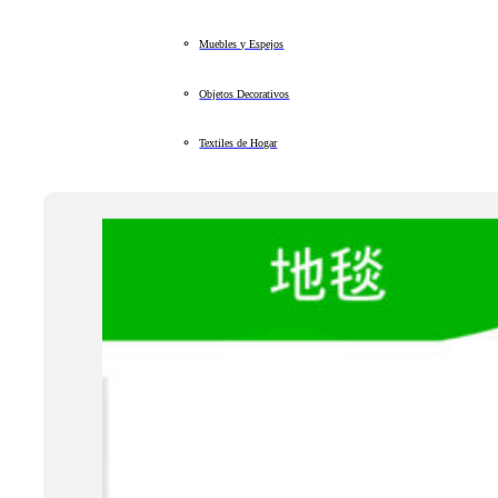
Muebles y Espejos
Objetos Decorativos
Textiles de Hogar