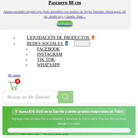
Pascuero 88 cm
Adorno navideño colgante tipo globo aerostático con muñeco de Viejito Pascuero. Altura aprox. 88
cm, diseño rojo y dorado. Ideal…
Ver Producto
LIQUIDACIÓN DE PRODUCTOS
REDES SOCIALES
FACEBOOK
INSTAGRAM
TIK TOK
WHATSAPP
Mi cuenta
0
Búsqueda
de
productos
Suma $70.000 en tu Carrito y obtén precios mayoristas en TODO
Agrega mas productos o unidades y alcanza la meta para Precios Mayoristas
desde 1 unidad.
Progreso:
$0
/ $70.000 — Te faltan
$70.000
.