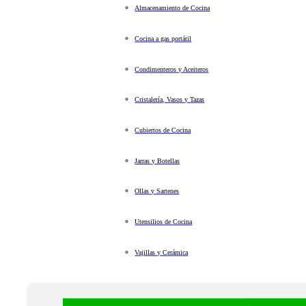
Almacenamiento de Cocina
Cocina a gas portátil
Condimenteros y Aceiteros
Cristalería, Vasos y Tazas
Cubiertos de Cocina
Jarras y Botellas
Ollas y Sartenes
Utensilios de Cocina
Vajillas y Cerámica