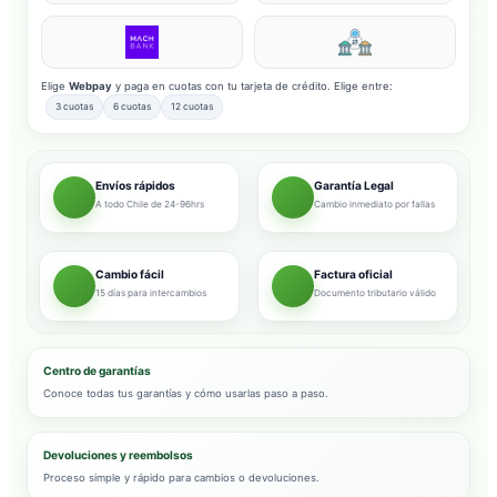
Elige
Webpay
y paga en cuotas con tu tarjeta de crédito. Elige entre:
3 cuotas
6 cuotas
12 cuotas
Envíos rápidos
Garantía Legal
A todo Chile de 24-96hrs
Cambio inmediato por fallas
Cambio fácil
Factura oficial
15 días para intercambios
Documento tributario válido
Centro de garantías
Conoce todas tus garantías y cómo usarlas paso a paso.
Devoluciones y reembolsos
Proceso simple y rápido para cambios o devoluciones.