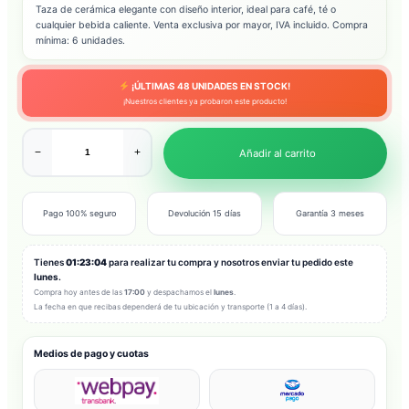
Taza de cerámica elegante con diseño interior, ideal para café, té o
cualquier bebida caliente. Venta exclusiva por mayor, IVA incluido. Compra
mínima: 6 unidades.
¡ÚLTIMAS
48
UNIDADES EN STOCK!
¡Nuestros clientes ya probaron este producto!
−
+
Añadir al carrito
Pago 100% seguro
Devolución 15 días
Garantía 3 meses
Tienes
01:23:02
para realizar tu compra y nosotros enviar tu pedido este
lunes
.
Compra hoy antes de las
17:00
y despachamos el
lunes
.
La fecha en que recibas dependerá de tu ubicación y transporte (1 a 4 días).
Medios de pago y cuotas