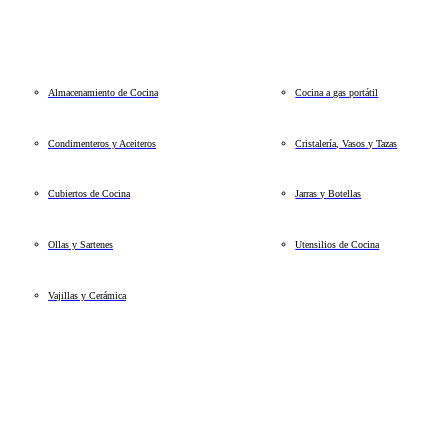
Almacenamiento de Cocina
Cocina a gas portátil
Condimenteros y Aceiteros
Cristalería, Vasos y Tazas
Cubiertos de Cocina
Jarras y Botellas
Ollas y Sartenes
Utensilios de Cocina
Vajillas y Cerámica