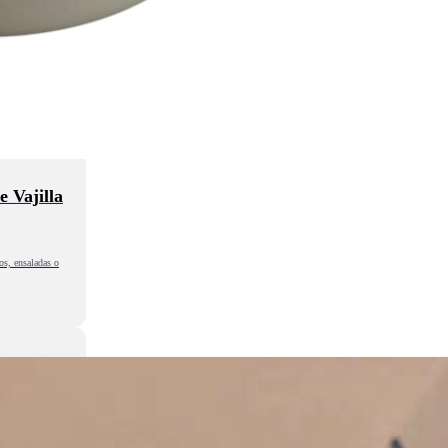
 Vajilla
os, ensaladas o