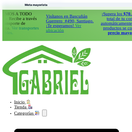
Saltar al contenido principal
Saltar al pie de página
Meta mayorista
S A TODO
¡Supera los
$70.000
en
Visítanos en Bascuñán
ecibe a través
total de tu compra 
Guerrero #490, Santiago.
porte de
automáticamente todos
¡Te esperamos!
Ver
.
Ver transportes
productos se cobrara
ubicación
s.
precio mayorista!
Inicio
Tienda
Categorías