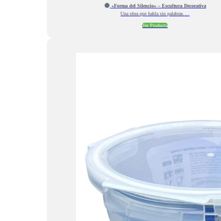
«Forma del Silencio» – Escultura Decorativa
Una obra que habla sin palabras.…
Ver Producto