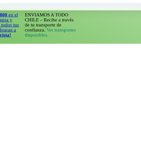
 el
ENVIAMOS A TODO
y
CHILE – Recibe a través
 tus
de tu transporte de
n a
confianza.
Ver transportes
disponibles.