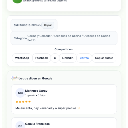
WhatsApp directo para dudas urgentes
SKU:
DH0313-BROWN
Copiar
Cocina y Comedor
/
Utensilios de Cocina
/
Utensilios de Cocina
Categoría:
Set 13
Compartir en:
WhatsApp
Facebook
X
LinkedIn
Correo
Copiar enlace
Lo que dicen en Google
Marinnes Garay
MG
1 opinión • 0 fotos
★★★★★
Me encanta, hay variedad y a súper precios
Camila Francisca
CF