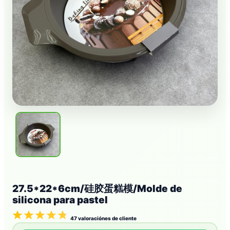
27.5*22*6cm/硅胶蛋糕模/Molde de
silicona para pastel
47
valoraciónes de cliente