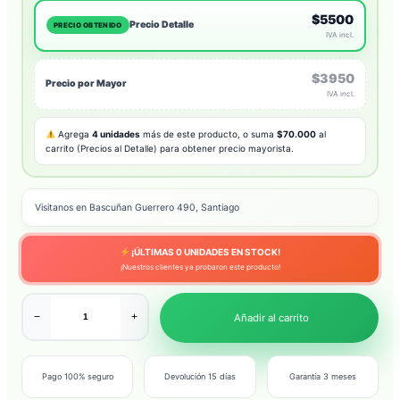
$5500
Precio Detalle
PRECIO OBTENIDO
IVA incl.
$3950
Precio por Mayor
IVA incl.
Agrega
4 unidades
más de este producto, o suma
$70.000
al
carrito (Precios al Detalle) para obtener precio mayorista.
Visitanos en Bascuñan Guerrero 490, Santiago
¡ÚLTIMAS
0
UNIDADES EN STOCK!
¡Nuestros clientes ya probaron este producto!
−
+
Añadir al carrito
Pago 100% seguro
Devolución 15 días
Garantía 3 meses