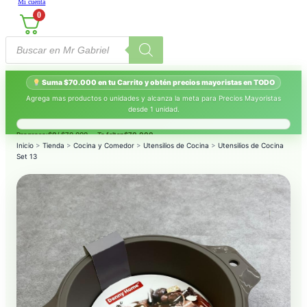
Mi cuenta
0
Búsqueda
de
productos
Suma $70.000 en tu Carrito y obtén precios mayoristas en TODO
Agrega mas productos o unidades y alcanza la meta para Precios Mayoristas
desde 1 unidad.
Progreso:
$0
/ $70.000 — Te faltan
$70.000
.
Inicio
>
Tienda
>
Cocina y Comedor
>
Utensilios de Cocina
>
Utensilios de Cocina
Set 13