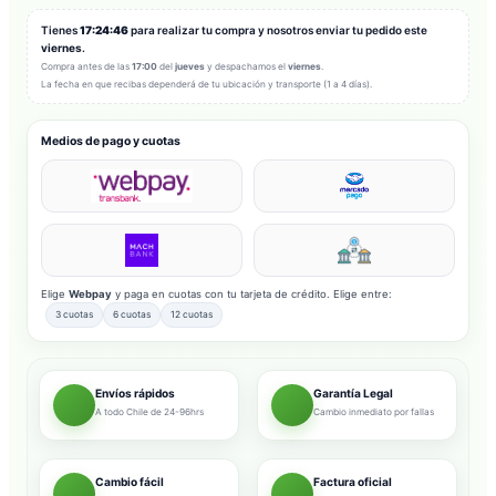
Tienes
17:24:44
para realizar tu compra y nosotros enviar tu pedido este
viernes
.
Compra antes de las
17:00
del
jueves
y despachamos el
viernes
.
La fecha en que recibas dependerá de tu ubicación y transporte (1 a 4 días).
Medios de pago y cuotas
Elige
Webpay
y paga en cuotas con tu tarjeta de crédito. Elige entre:
3 cuotas
6 cuotas
12 cuotas
Envíos rápidos
Garantía Legal
A todo Chile de 24-96hrs
Cambio inmediato por fallas
Cambio fácil
Factura oficial