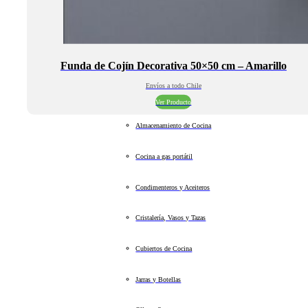
Funda de Cojín Decorativa 50×50 cm – Amarillo
Envíos a todo Chile
Ver Producto
Almacenamiento de Cocina
Cocina a gas portátil
Condimenteros y Aceiteros
Cristalería, Vasos y Tazas
Cubiertos de Cocina
Jarras y Botellas