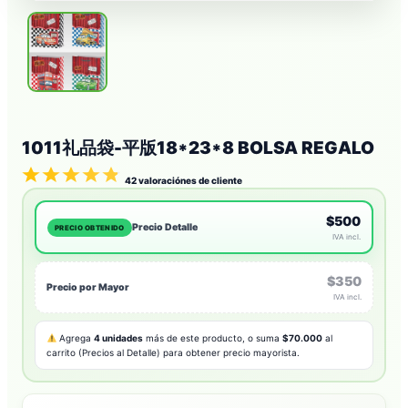
1011礼品袋-平版18*23*8 BOLSA REGALO
42
valoraciónes de cliente
$500
Precio Detalle
PRECIO OBTENIDO
IVA incl.
$350
Precio por Mayor
IVA incl.
Agrega
4 unidades
más de este producto, o suma
$70.000
al
carrito (Precios al Detalle) para obtener precio mayorista.