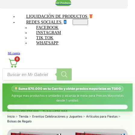
Ver Producto
LIQUIDACIÓN DE PRODUCTOS
REDES SOCIALES
FACEBOOK
INSTAGRAM
TIK TOK
WHATSAPP
Mi cuenta
0
Búsqueda
de
productos
Suma $70.000 en tu Carrito y obtén precios mayoristas en TODO
Agrega mas productos o unidades y alcanza la meta para Precios Mayoristas
desde 1 unidad.
Progreso:
$0
/ $70.000 — Te faltan
$70.000
.
Inicio
>
Tienda
>
Eventos Celebraciones y Juguetes
>
Artículos para Fiestas
>
Bolsas de Regalo