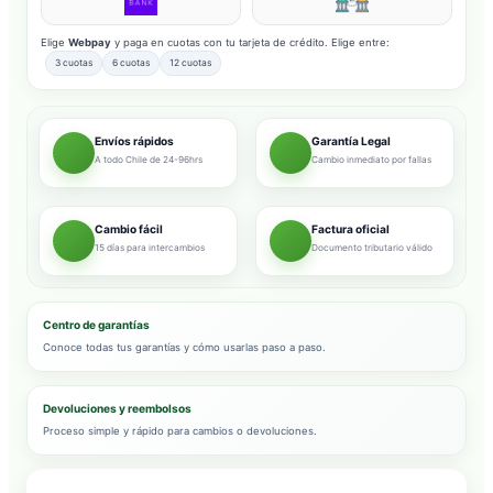
Elige
Webpay
y paga en cuotas con tu tarjeta de crédito. Elige entre:
3 cuotas
6 cuotas
12 cuotas
Envíos rápidos
Garantía Legal
A todo Chile de 24-96hrs
Cambio inmediato por fallas
Cambio fácil
Factura oficial
15 días para intercambios
Documento tributario válido
Centro de garantías
Conoce todas tus garantías y cómo usarlas paso a paso.
Devoluciones y reembolsos
Proceso simple y rápido para cambios o devoluciones.