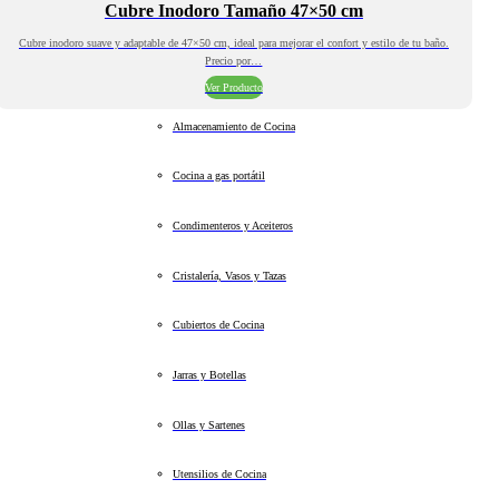
Cubre Inodoro Tamaño 47×50 cm
Cubre inodoro suave y adaptable de 47×50 cm, ideal para mejorar el confort y estilo de tu baño.
Precio por…
Ver Producto
Almacenamiento de Cocina
Cocina a gas portátil
Condimenteros y Aceiteros
Cristalería, Vasos y Tazas
Cubiertos de Cocina
Jarras y Botellas
Ollas y Sartenes
Utensilios de Cocina