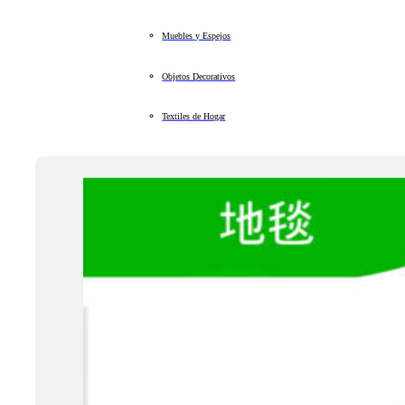
Muebles y Espejos
Objetos Decorativos
Textiles de Hogar