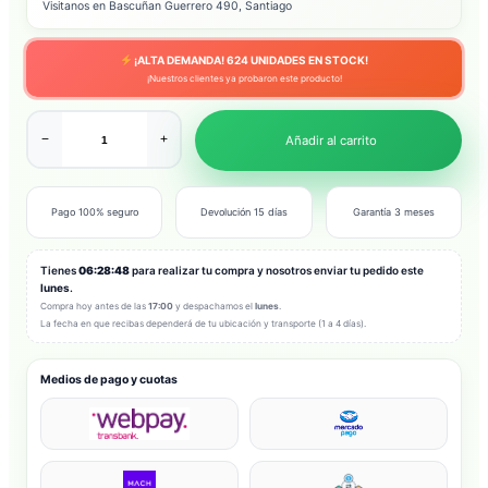
Visitanos en Bascuñan Guerrero 490, Santiago
¡ALTA DEMANDA!
624
UNIDADES EN STOCK!
¡Nuestros clientes ya probaron este producto!
−
+
Añadir al carrito
Pago 100% seguro
Devolución 15 días
Garantía 3 meses
Tienes
06:28:46
para realizar tu compra y nosotros enviar tu pedido este
lunes
.
Compra hoy antes de las
17:00
y despachamos el
lunes
.
La fecha en que recibas dependerá de tu ubicación y transporte (1 a 4 días).
Medios de pago y cuotas