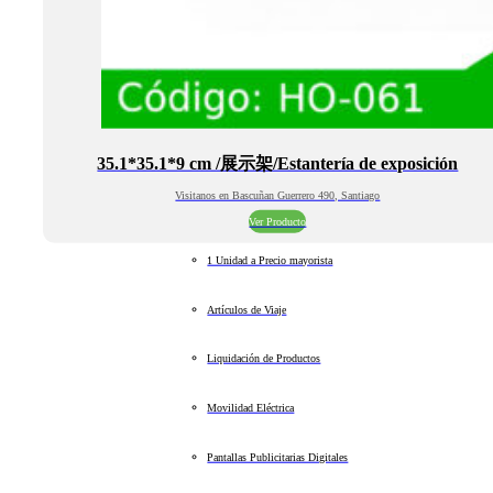
35.1*35.1*9 cm /展示架/Estantería de exposición
Visitanos en Bascuñan Guerrero 490, Santiago
Ver Producto
1 Unidad a Precio mayorista
Artículos de Viaje
Liquidación de Productos
Movilidad Eléctrica
Pantallas Publicitarias Digitales