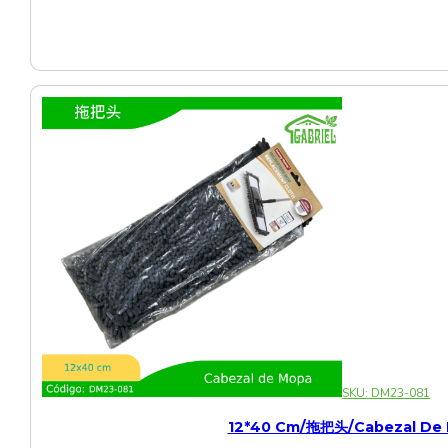
SKU:
DM23-081
12*40 Cm/拖把头/Cabezal De 