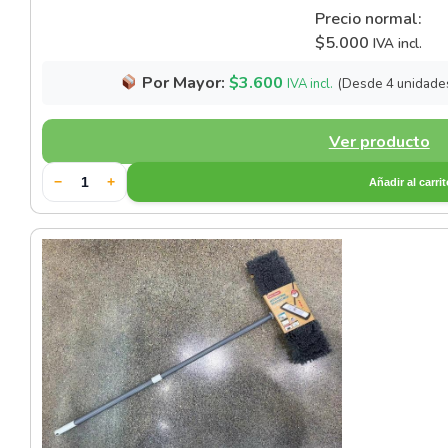
Set Cristaleria Oscura
Precio normal:
Cerámica Especial Azul
Utensilios de Cocina Set 10
$
5.000
IVA incl.
Set Cristaleria Verde
Cerámica Especial Blanca
Por Mayor:
$
3.600
(Desde 4 unidade
IVA incl.
Utensilios de Cocina Set 11
Set Vasos de Whisky
Cerámica Especial Dorada
Utensilios de Cocina Set 12
Ver producto
Cerámica Especial Oscura
−
+
Utensilios de Cocina Set 13
Añadir al carri
Cerámica Especial Tornasol
Utensilios de Cocina Set 14
Cerámica Especial Verde
Cerámica Estilo Japones
Cerámica Gris
Cerámica Negra