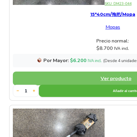
SKU:
DM23-044
Cerámica Verde
15*40cm/拖把/Mopa
Otras Cerámicas
Mopas
Set de Cerámica Blanca
Precio normal:
$
8.700
IVA incl.
Set de Cerámica Negra
Por Mayor:
$
6.200
(Desde 4 unidade
IVA incl.
Sets de Vajillas
Ver producto
Vajilla de Fibra de Bambú
−
+
Añadir al carri
Vajilla de Porcelana Vitrea
Vajilla para Aperitivos
Vajillas de Cristal