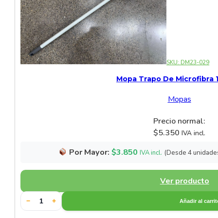
Vajillas para Postres
SKU:
DM23-029
Mopa Trapo De Microfibra 
Mopas
Precio normal:
$
5.350
IVA incl.
Por Mayor:
$
3.850
(Desde 4 unidade
IVA incl.
Ver producto
−
+
Añadir al carri