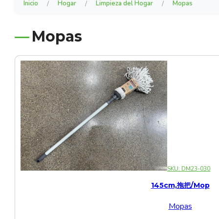
Utensilios de Cocina
Inicio
/
Hogar
/
Limpieza del Hogar
/
Mopas
Iluminación
Juguetes y Peluches
Sets de Cristalería Vasos y Tazas
Escobas y Palas
Botellas Personales
Estatuillas
Artículos de Viaje
Ollas de Acero Inoxidable
Cintas de Raso
Vajillas y Cerámica
Objetos Decorativos
Tenedores
Arboles de Navidad
Utensilios de Cocina Set 1
Lámparas
Juegos de Mesa
Movilidad Eléctrica
Otros Sets
Tazas
Limpia Vidrios
Dispensadores
Mopas
Aromatizantes
Textiles de Hogar
Sartenes
Bandejas para Horno
Licoreras
Caminos de Mesa
Utensilios de Cocina Set 2
Candelabros
Juegos Educativos
Set Cristaleria 4 Colores
Vasos
Mopas
Jarras y Botellas de Vidrio
Flores Artificiales
Alfombras y Felpudos
Cerámica Beige
Cascanueces
Utensilios de Cocina Set 3
Juguetes
Set Cristaleria Azul
Plumeros
Jarrones y Floreros
Cojines y Fundas
Cerámica Blanca
Decoraciones con Luces y Música
Utensilios de Cocina Set 4
Peluches
Set Cristaleria Colorida
Trapos y Paños
Cortinas
Cerámica Blanca con Flores
Esferas de Navidad
Utensilios de Cocina Set 5
Set Cristaleria Degradado Amarillo
Manteles por Pliego
Cerámica Blanca y Negra
Fundas de Cojín
Utensilios de Cocina Set 6
Set Cristaleria Degradado Azul
Manteles por Rollo
Cerámica Crema
Luces de Navidad
Utensilios de Cocina Set 7
SKU:
DM23-030
Set Cristaleria Floreada
Cerámica de Colores
145cm,拖把/mop
Muñecos Navideños
Utensilios de Cocina Set 8
Set Cristaleria Naranja
Mopas
Cerámica de Flores
Utensilios de Cocina Set 9