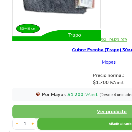
SKU:
DM23-079
Cubre Escoba (Trapo) 30
Mopas
Precio normal:
$
1.700
IVA incl.
Por Mayor:
$
1.200
(Desde 4 unidade
IVA incl.
Ver producto
−
+
Añadir al carri