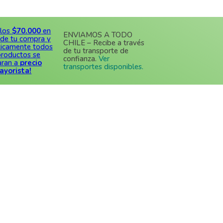
$70.000
en
ENVIAMOS A TODO
 tu compra y
CHILE – Recibe a través
mente todos
de tu transporte de
uctos se
confianza.
Ver
 a
precio
transportes disponibles.
ista!