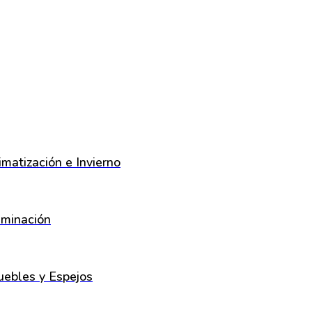
imatización e Invierno
uminación
ebles y Espejos