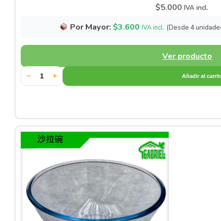
$
5.000
IVA incl.
Vajilla de Fibra de Bambú
Por Mayor:
$
3.600
(Desde 4 unidade
IVA incl.
Vajilla de Porcelana Vitrea
Ver producto
Vajilla para Aperitivos
−
+
Añadir al carri
Vajillas de Cristal
Vajillas para Postres