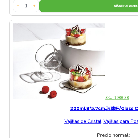
−
+
Añadir al carri
Cerámica Especial Verde
Cerámica Estilo Japones
Cerámica Gris
Cerámica Negra
Cerámica Verde
Otras Cerámicas
SKU:
1988-38
Set de Cerámica Blanca
200ml,8*5.7cm,玻璃杯/glass C
Set de Cerámica Negra
Vajillas de Cristal
,
Vajillas para Po
Sets de Vajillas
Precio normal: