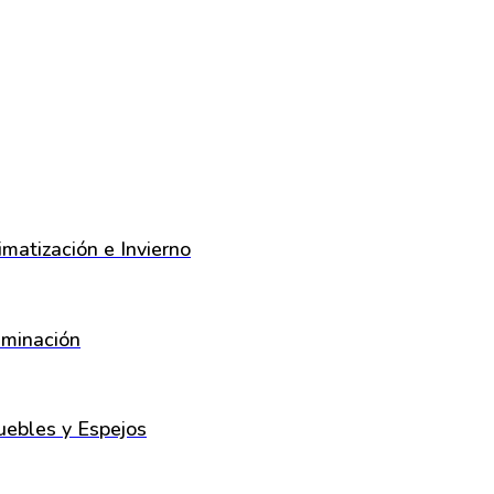
imatización e Invierno
uminación
ebles y Espejos