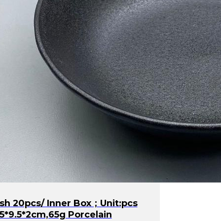
sh 20pcs/ Inner Box；unit:pcs
.5*9.5*2cm,65g Porcelain