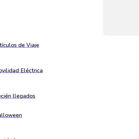
tículos de Viaje
vilidad Eléctrica
cién llegados
alloween