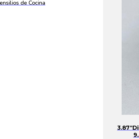
ensilios de Cocina
3.87″Di
9