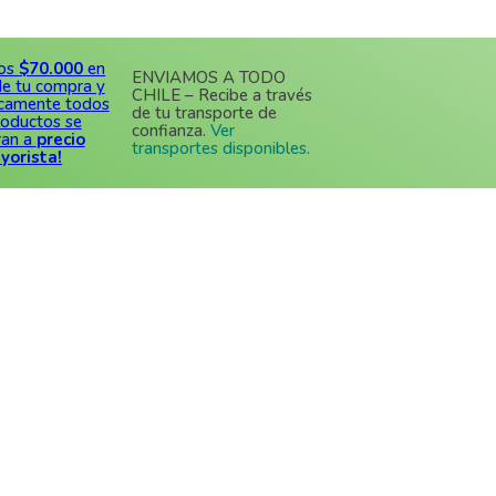
70.000
en
ENVIAMOS A TODO
u compra y
CHILE – Recibe a través
nte todos
de tu transporte de
ctos se
confianza.
Ver
a
precio
transportes disponibles.
sta!