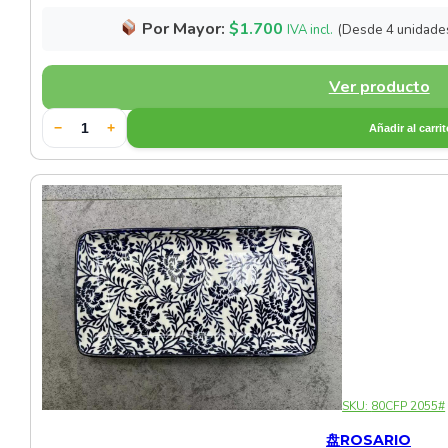
Por Mayor:
$
1.700
(Desde 4 unidade
IVA incl.
Ver producto
−
+
Añadir al carri
SKU:
80CFP 2055#
盘ROSARIO