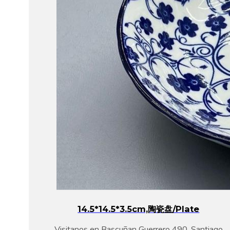
14.5*14.5*3.5cm,陶瓷盘/plate
Visitanos en Bascuñan Guerrero 490, Santiago