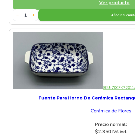
Ver producto
−
+
Añadir al carri
SKU:
70CFKP 2011
Fuente Para Horno De Cerámica Rectangul
Cerámica de Flores
Precio normal:
$
2.350
IVA incl.