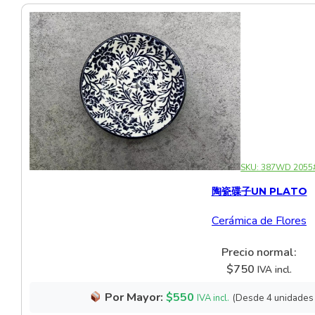
Vajilla para Aperitivos
Vajillas de Cristal
Vajillas para Postres
SKU:
387WD 2055
陶瓷碟子UN PLATO
Cerámica de Flores
Precio normal:
$
750
IVA incl.
Por Mayor:
$
550
(Desde 4 unidades
IVA incl.