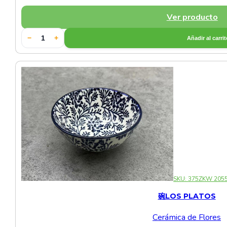
Ver producto
−
+
Añadir al carri
SKU:
375ZKW 205
碗LOS PLATOS
Cerámica de Flores