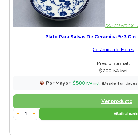
Cerámica Gris
Cerámica Negra
SKU:
325WD 2011
Plato Para Salsas De Cerámica 9×3 Cm –
Cerámica Verde
Cerámica de Flores
Otras Cerámicas
Precio normal:
Set de Cerámica Blanca
$
700
IVA incl.
Por Mayor:
$
500
(Desde 4 unidades
IVA incl.
Set de Cerámica Negra
Sets de Vajillas
Ver producto
Vajilla de Fibra de Bambú
−
+
Añadir al carri
Vajilla de Porcelana Vitrea