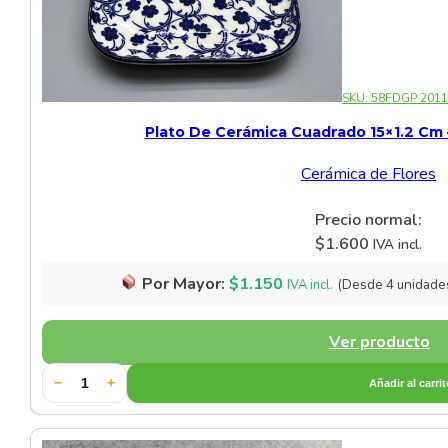
SKU:
58FDGP 201
Plato De Cerámica Cuadrado 15×1.2 Cm 
Cerámica de Flores
Precio normal:
$
1.600
IVA incl.
Por Mayor:
$
1.150
(Desde 4 unidade
IVA incl.
Ver producto
−
+
Añadir al carri