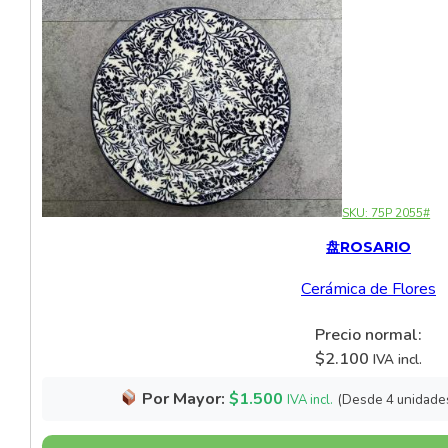
SKU:
75P 2055#
盘ROSARIO
Cerámica de Flores
Precio normal:
$
2.100
IVA incl.
Por Mayor:
$
1.500
(Desde 4 unidade
IVA incl.