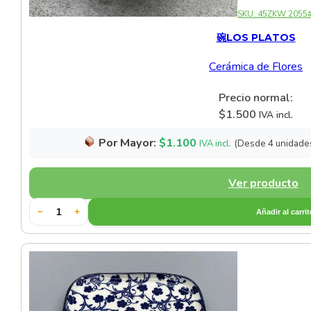
SKU:
45ZKW 2055
碗LOS PLATOS
Cerámica de Flores
Precio normal:
$
1.500
IVA incl.
Por Mayor:
$
1.100
(Desde 4 unidade
IVA incl.
Ver producto
−
+
Añadir al carri