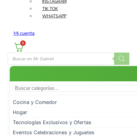
INSTAGRAM
TIK TOK
WHATSAPP
Mi cuenta
0
Búsqueda
de
productos
Cocina y Comedor
Almacenamiento de Cocina
Hogar
Condimenteros y Aceiteros
Climatización e Invierno
Tecnologías Exclusivos y Ofertas
Contenedores
Cristalería, Vasos y Tazas
Limpieza del Hogar
Liquidación de Productos
Eventos Celebraciones y Juguetes
Botellas de Aceite
Enfriadores de Aire