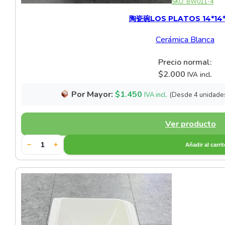
SKU:
BW011-4
陶瓷碗LOS PLATOS 14*14
Cerámica Blanca
Precio normal:
$
2.000
IVA incl.
Por Mayor:
$
1.450
(Desde 4 unidade
IVA incl.
Ver producto
−
+
Añadir al carri