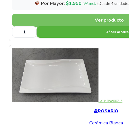
Por Mayor:
$
1.950
(Desde 4 unidade
IVA incl.
Ver producto
−
+
Añadir al carri
SKU:
BW007-5
盘ROSARIO
Cerámica Blanca