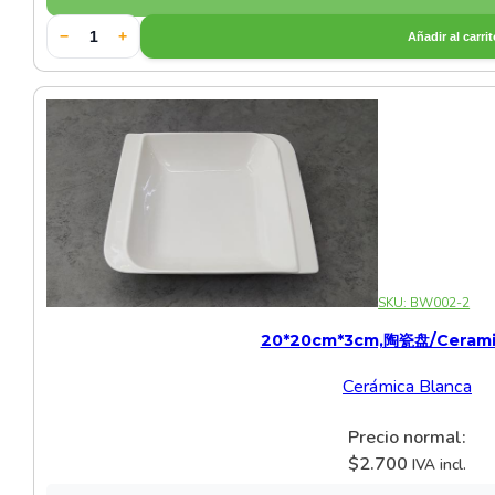
−
+
Añadir al carri
SKU:
BW002-2
20*20cm*3cm,陶瓷盘/ceramic
Cerámica Blanca
Precio normal:
$
2.700
IVA incl.