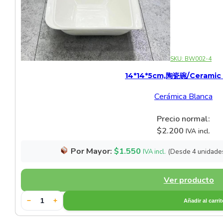
SKU:
BW002-4
14*14*5cm,陶瓷碗/ceramic
Cerámica Blanca
Precio normal:
$
2.200
IVA incl.
Por Mayor:
$
1.550
(Desde 4 unidade
IVA incl.
Ver producto
−
+
Añadir al carri