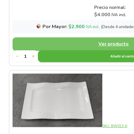
Precio normal:
$
4.000
IVA incl.
Por Mayor:
$
2.900
(Desde 4 unidade
IVA incl.
Ver producto
−
+
Añadir al carri
SKU:
BW013-6