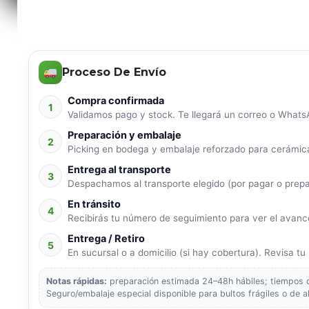
Proceso De Envío
Compra confirmada
1
Validamos pago y stock. Te llegará un correo o WhatsA
Preparación y embalaje
2
Picking en bodega y embalaje reforzado para cerámica
Entrega al transporte
3
Despachamos al transporte elegido (por pagar o prep
En tránsito
4
Recibirás tu número de seguimiento para ver el avance
Entrega / Retiro
5
En sucursal o a domicilio (si hay cobertura). Revisa tu p
Notas rápidas:
preparación estimada 24–48h hábiles; tiempos de
Seguro/embalaje especial disponible para bultos frágiles o de a