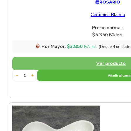
盘ROSARIO
Cerámica Blanca
Precio normal:
$
5.350
IVA incl.
Por Mayor:
$
3.850
(Desde 4 unidade
IVA incl.
Ver producto
−
+
Añadir al carri