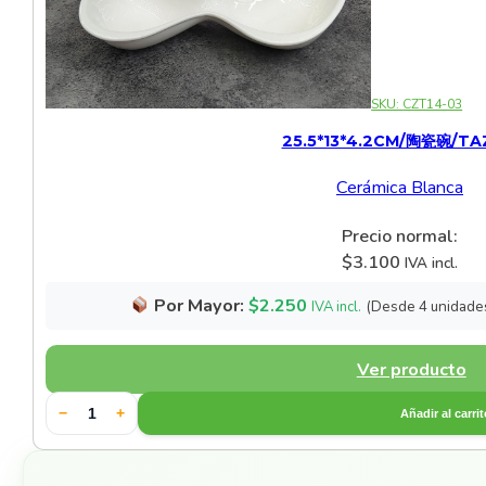
SKU:
CZT14-03
25.5*13*4.2CM/陶瓷碗/T
Cerámica Blanca
Precio normal:
$
3.100
IVA incl.
Por Mayor:
$
2.250
(Desde 4 unidade
IVA incl.
Ver producto
−
+
Añadir al carri