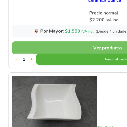
Cerámica Blanca
Vajilla de Fibra de Bambú
Precio normal:
$
2.200
IVA incl.
Vajilla de Porcelana Vitrea
Por Mayor:
$
1.550
(Desde 4 unidade
IVA incl.
Vajilla para Aperitivos
Ver producto
Vajillas de Cristal
−
+
Añadir al carri
Vajillas para Postres