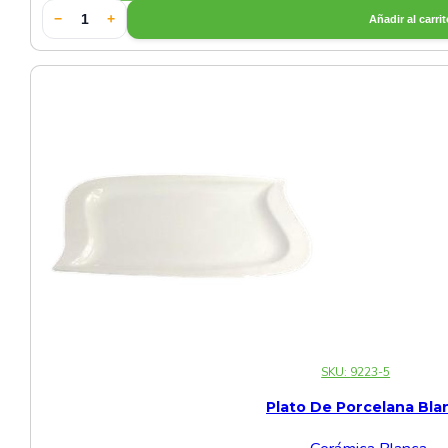
−
+
Añadir al carri
Cerámica Especial Verde
Cerámica Estilo Japones
Cerámica Gris
Cerámica Negra
Cerámica Verde
Otras Cerámicas
Set de Cerámica Blanca
Set de Cerámica Negra
SKU:
9223-5
Plato De Porcelana Bla
Sets de Vajillas