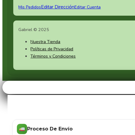
Set de Cerámica Negra
Editar Dirección
Mis Pedidos
Editar Cuenta
Sets de Vajillas
Gabriel © 2025
Vajilla de Fibra de Bambú
Nuestra Tienda
Vajilla de Porcelana Vitrea
Políticas de Privacidad
Términos y Condiciones
Vajilla para Aperitivos
Vajillas de Cristal
Vajillas para Postres
Proceso De Envío