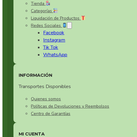
Tienda
Cerámica Especial Oscura
Categorías
Utensilios de Cocina Set 13
Liquidación de Productos
Cerámica Especial Tornasol
Redes Sociales
Utensilios de Cocina Set 14
Facebook
Cerámica Especial Verde
Instagram
Tik Tok
Cerámica Estilo Japones
WhatsApp
Cerámica Gris
INFORMACIÓN
Cerámica Negra
Transportes Disponibles
Cerámica Verde
Quienes somos
Políticas de Devoluciones y Reembolsos
Otras Cerámicas
Centro de Garantías
Set de Cerámica Blanca
MI CUENTA