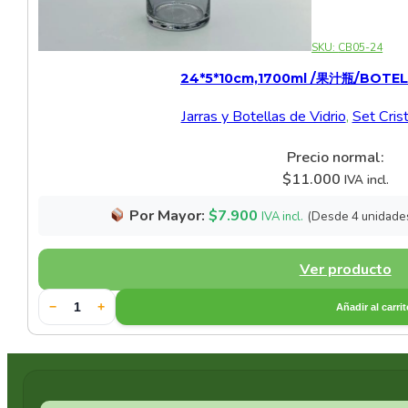
SKU:
CB05-24
24*5*10cm,1700ml /果汁瓶/BOTEL
Jarras y Botellas de Vidrio
,
Set Cris
Precio normal:
$
11.000
IVA incl.
Por Mayor:
$
7.900
(Desde 4 unidade
IVA incl.
Ver producto
−
+
Añadir al carri