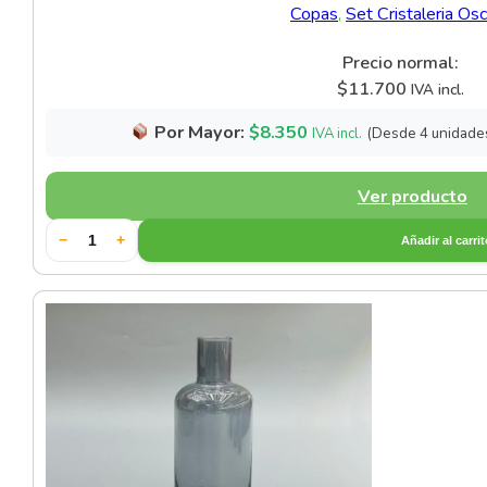
Copas
,
Set Cristaleria Os
Vajilla de Fibra de Bambú
Precio normal:
Vajilla de Porcelana Vitrea
$
11.700
IVA incl.
Vajilla para Aperitivos
Por Mayor:
$
8.350
(Desde 4 unidade
IVA incl.
Vajillas de Cristal
Ver producto
Vajillas para Postres
−
+
Añadir al carri