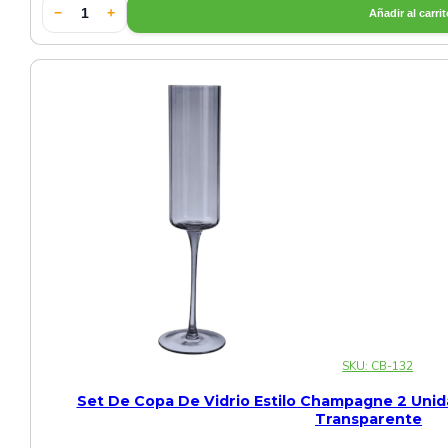
−
+
Añadir al carri
Cerámica Especial Verde
Cerámica Estilo Japones
Cerámica Gris
Cerámica Negra
Cerámica Verde
Otras Cerámicas
Set de Cerámica Blanca
Set de Cerámica Negra
SKU:
CB-132
Set De Copa De Vidrio Estilo Champagne 2 Unid
Sets de Vajillas
Transparente