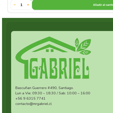
−
+
Añadir al carri
Cerámica Especial Verde
Cerámica Estilo Japones
Cerámica Gris
Cerámica Negra
Cerámica Verde
Otras Cerámicas
Set de Cerámica Blanca
Bascuñan Guerrero #490, Santiago.
Lun a Vie: 09:30 – 18:30 / Sab: 10:00 – 16:00
Set de Cerámica Negra
+56 9 6315 7741
contacto@mrgabriel.cl
Sets de Vajillas