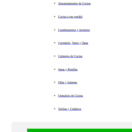
Almacenamiento de Cocina
Cocina a gas portátil
Condimenteros y Aceiteros
Cristalería, Vasos y Tazas
Cubiertos de Cocina
Jarras y Botellas
Ollas y Sartenes
Utensilios de Cocina
Vajillas y Cerámica