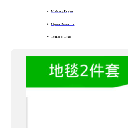
Muebles y Espejos
Objetos Decorativos
Textiles de Hogar