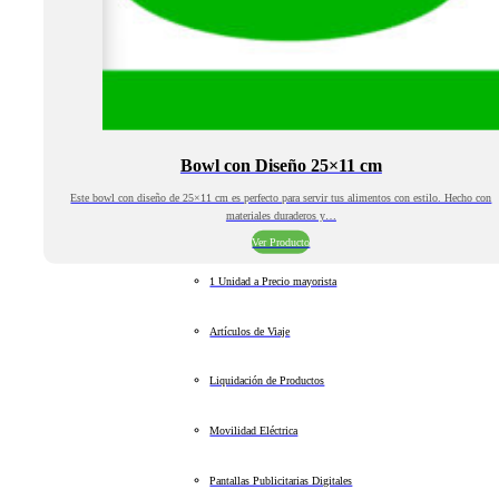
Bowl con Diseño 25×11 cm
Este bowl con diseño de 25×11 cm es perfecto para servir tus alimentos con estilo. Hecho con
materiales duraderos y…
Ver Producto
1 Unidad a Precio mayorista
Artículos de Viaje
Liquidación de Productos
Movilidad Eléctrica
Pantallas Publicitarias Digitales