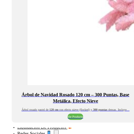
Árbol de Navidad Rosado 120 cm – 300 Puntas, Base
Metálica, Efecto Nieve
Árbol rosado pastel de
120 cm
con efecto nieve (flocked) y
300 puntas
densas. Incluye…
Ver Producto
Liquidación De Productos
Redes Sociales