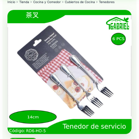
Inicio
>
Tienda
>
Cocina y Comedor
>
Cubiertos de Cocina
>
Tenedores