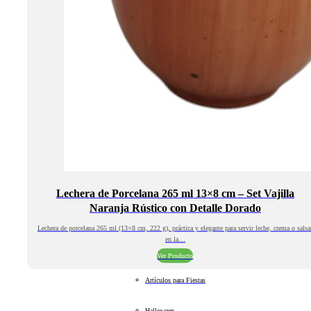
Lechera de Porcelana 265 ml 13×8 cm – Set Vajilla
Naranja Rústico con Detalle Dorado
Lechera de porcelana 265 ml (13×8 cm, 222 g), práctica y elegante para servir leche, crema o salsa
en la…
Ver Producto
Artículos para Fiestas
Halloween