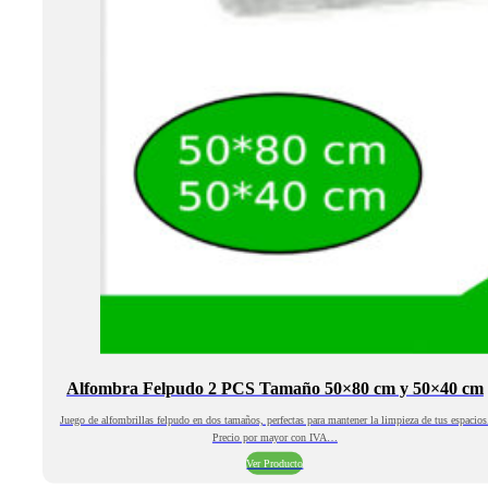
Alfombra Felpudo 2 PCS Tamaño 50×80 cm y 50×40 cm
Juego de alfombrillas felpudo en dos tamaños, perfectas para mantener la limpieza de tus espacios
Precio por mayor con IVA…
Ver Producto