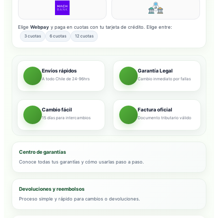
Elige
Webpay
y paga en cuotas con tu tarjeta de crédito. Elige entre:
3 cuotas
6 cuotas
12 cuotas
Envíos rápidos
Garantía Legal
A todo Chile de 24-96hrs
Cambio inmediato por fallas
Cambio fácil
Factura oficial
15 días para intercambios
Documento tributario válido
Centro de garantías
Conoce todas tus garantías y cómo usarlas paso a paso.
Devoluciones y reembolsos
Proceso simple y rápido para cambios o devoluciones.