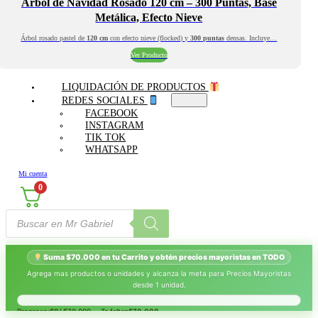
Árbol de Navidad Rosado 120 cm – 300 Puntas, Base
Metálica, Efecto Nieve
Árbol rosado pastel de
120 cm
con efecto nieve (flocked) y
300 puntas
densas. Incluye…
Ver Producto
LIQUIDACIÓN DE PRODUCTOS
REDES SOCIALES
FACEBOOK
INSTAGRAM
TIK TOK
WHATSAPP
Mi cuenta
0
Búsqueda
de
productos
Suma $70.000 en tu Carrito y obtén precios mayoristas en TODO
Agrega mas productos o unidades y alcanza la meta para Precios Mayoristas
desde 1 unidad.
Progreso:
$0
/ $70.000 — Te faltan
$70.000
.