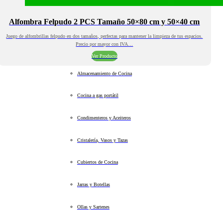
Alfombra Felpudo 2 PCS Tamaño 50×80 cm y 50×40 cm
Juego de alfombrillas felpudo en dos tamaños, perfectas para mantener la limpieza de tus espacios.
Precio por mayor con IVA…
Ver Producto
Almacenamiento de Cocina
Cocina a gas portátil
Condimenteros y Aceiteros
Cristalería, Vasos y Tazas
Cubiertos de Cocina
Jarras y Botellas
Ollas y Sartenes