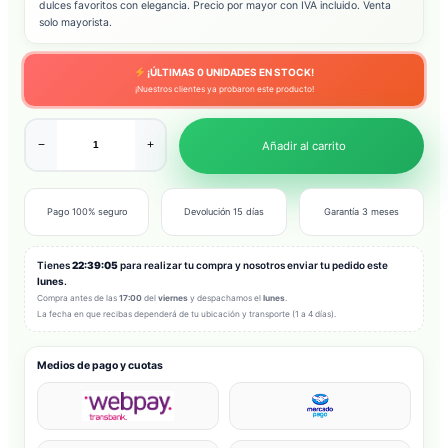
dulces favoritos con elegancia. Precio por mayor con IVA incluido. Venta
solo mayorista.
¡ÚLTIMAS
0
UNIDADES EN STOCK!
¡Nuestros clientes ya probaron este producto!
−
+
Añadir al carrito
Pago 100% seguro
Devolución 15 días
Garantía 3 meses
Tienes
22:39:03
para realizar tu compra y nosotros enviar tu pedido este
lunes
.
Compra antes de las
17:00
del
viernes
y despachamos el
lunes
.
La fecha en que recibas dependerá de tu ubicación y transporte (1 a 4 días).
Medios de pago y cuotas