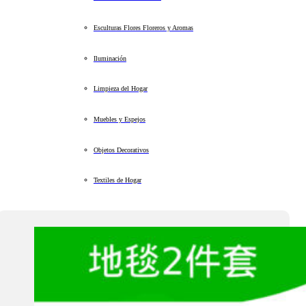
Esculturas Flores Floreros y Aromas
Iluminación
Limpieza del Hogar
Muebles y Espejos
Objetos Decorativos
Textiles de Hogar