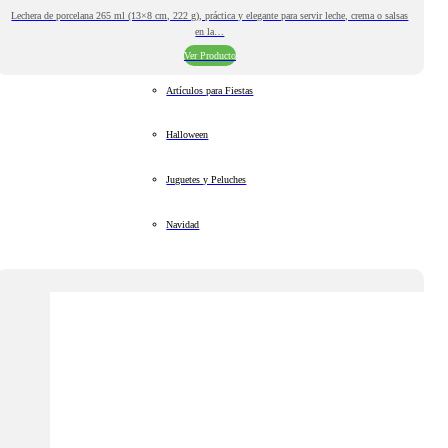
Lechera de porcelana 265 ml (13×8 cm, 222 g), práctica y elegante para servir leche, crema o salsas
en la…
Ver Producto
Artículos para Fiestas
Halloween
Juguetes y Peluches
Navidad