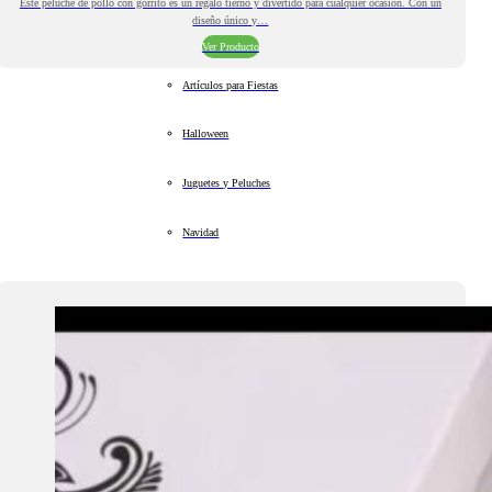
Este peluche de pollo con gorrito es un regalo tierno y divertido para cualquier ocasión. Con un
diseño único y…
Ver Producto
Artículos para Fiestas
Halloween
Juguetes y Peluches
Navidad