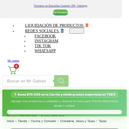
Visitanos en Bascuñan Guerrero 490, Santiago
Ver Producto
LIQUIDACIÓN DE PRODUCTOS
REDES SOCIALES
FACEBOOK
INSTAGRAM
TIK TOK
WHATSAPP
Mi cuenta
0
Búsqueda
de
productos
Suma $70.000 en tu Carrito y obtén precios mayoristas en TODO
Agrega mas productos o unidades y alcanza la meta para Precios Mayoristas
desde 1 unidad.
Progreso:
$0
/ $70.000 — Te faltan
$70.000
.
Inicio
>
Tienda
>
Cocina y Comedor
>
Cristalería, Vasos y Tazas
>
Tazas