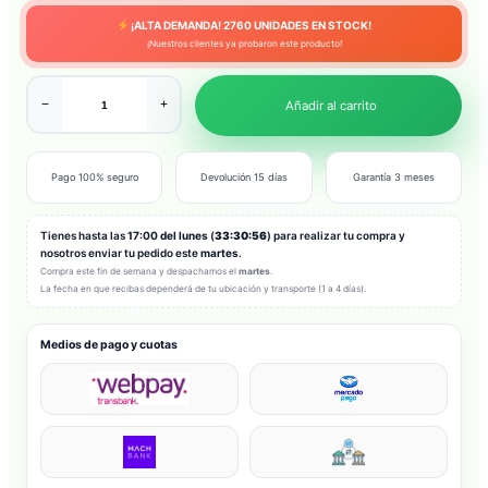
¡ALTA DEMANDA!
2760
UNIDADES EN STOCK!
¡Nuestros clientes ya probaron este producto!
−
+
Añadir al carrito
Pago 100% seguro
Devolución 15 días
Garantía 3 meses
Tienes hasta las
17:00 del lunes
(
33:30:53
) para realizar tu compra y
nosotros enviar tu pedido este
martes
.
Compra este fin de semana y despachamos el
martes
.
La fecha en que recibas dependerá de tu ubicación y transporte (1 a 4 días).
Medios de pago y cuotas