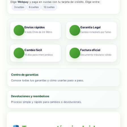
Elige
Webpay
y paga en cuotas con tu tarjeta de crédito. Elige entre:
3 cuotas
6 cuotas
12 cuotas
Envíos rápidos
Garantía Legal
A todo Chile de 24-96hrs
Cambio inmediato por fallas
Cambio fácil
Factura oficial
15 días para intercambios
Documento tributario válido
Centro de garantías
Conoce todas tus garantías y cómo usarlas paso a paso.
Devoluciones y reembolsos
Proceso simple y rápido para cambios o devoluciones.