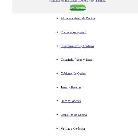
Visitanos en Bascuñan Guerrero 490, Santiago
Ver Producto
Almacenamiento de Cocina
Cocina a gas portátil
Condimenteros y Aceiteros
Cristalería, Vasos y Tazas
Cubiertos de Cocina
Jarras y Botellas
Ollas y Sartenes
Utensilios de Cocina
Vajillas y Cerámica