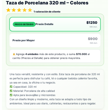
Taza de Porcelana 320 ml – Colores
1
valoración de cliente
$1250
Precio Detalle
PRECIO OBTENIDO
IVA incl.
$900
Precio por Mayor
IVA incl.
Agrega
4 unidades
más de este producto, o suma
$70.000
al
carrito (Precios al Detalle) para obtener precio mayorista.
Una taza versátil, resistente y con estilo. Esta taza de porcelana de 320 ml
es perfecta para disfrutar tu café, té o cualquier bebida caliente favorita,
ya sea en casa, la oficina o tu negocio.
Capacidad: 320 ml
Material: Porcelana de alta calidad
Apta para lavavajillas y microondas
Con un diseño limpio y moderno, esta taza se adapta a todo tipo de
ambientes. Ideal para uso diario, cafeterías, restaurantes o para regalar.